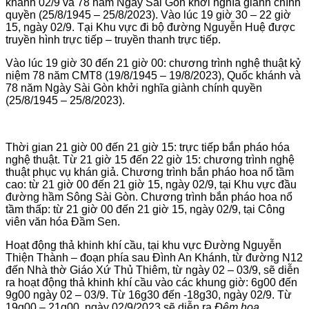
khánh 02/9 và 78 năm Ngày Sài Gòn khởi nghĩa giành chính
quyền (25/8/1945 – 25/8/2023). Vào lúc 19 giờ 30 – 22 giờ
15, ngày 02/9. Tại Khu vực đi bộ đường Nguyễn Huệ được
truyền hình trực tiếp – truyền thanh trực tiếp.
Vào lúc 19 giờ 30 đến 21 giờ 00: chương trình nghệ thuật kỷ
niệm 78 năm CMT8 (19/8/1945 – 19/8/2023), Quốc khánh và
78 năm Ngày Sài Gòn khởi nghĩa giành chính quyền
(25/8/1945 – 25/8/2023).
Thời gian 21 giờ 00 đến 21 giờ 15: trực tiếp bắn pháo hóa
nghệ thuật. Từ 21 giờ 15 đến 22 giờ 15: chương trình nghệ
thuật phục vụ khán giả. Chương trình bắn pháo hoa nổ tầm
cao: từ 21 giờ 00 đến 21 giờ 15, ngày 02/9, tại Khu vực đầu
đường hầm Sông Sài Gòn. Chương trình bắn pháo hoa nổ
tầm thấp: từ 21 giờ 00 đến 21 giờ 15, ngày 02/9, tại Công
viên văn hóa Đầm Sen.
Hoạt động thả khinh khí cầu, tại khu vực Đường Nguyễn
Thiện Thành – đoạn phía sau Đình An Khánh, từ đường N12
đến Nhà thờ Giáo Xứ Thủ Thiêm, từ ngày 02 – 03/9, sẽ diễn
ra hoạt động thả khinh khí cầu vào các khung giờ: 6g00 đến
9g00 ngày 02 – 03/9. Từ 16g30 đến -18g30, ngày 02/9. Từ
19g00 – 21g00, ngày 02/9/2023 sẽ diễn ra
Đêm hoa