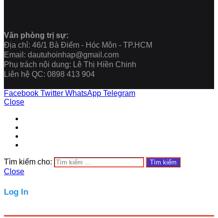
Văn phòng trị sự:
Địa chỉ: 46/1 Bà Điểm - Hóc Môn - TP.HCM
Email: dautuhoinhap@gmail.com
Phụ trách nội dung: Lê Thị Hiền Chinh
Liên hệ QC: 0898 413 904
Facebook
Twitter
WhatsApp
Telegram
Close
Tìm kiếm cho:
Close
Log In