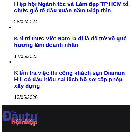
Hiệp hội Ngành tóc và Làm đẹp TP.HCM tổ
chức giỗ tổ đầu xuân năm Giáp thìn
28/02/2024
Khi trí thức Việt Nam ra đi là để trở về quê
hương làm doanh nhân
17/05/2023
Kiểm tra việc thi công khách sạn Diamon
Hill có dấu hiệu sai lệch hồ sơ cấp phép
xây dựng
13/05/2020