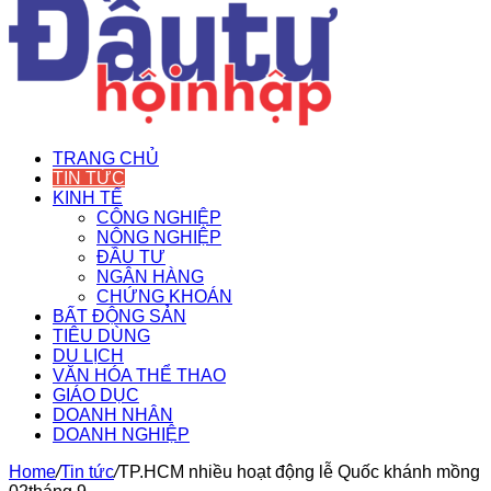
TRANG CHỦ
TIN TỨC
KINH TẾ
CÔNG NGHIỆP
NÔNG NGHIỆP
ĐẦU TƯ
NGÂN HÀNG
CHỨNG KHOÁN
BẤT ĐỘNG SẢN
TIÊU DÙNG
DU LỊCH
VĂN HÓA THỂ THAO
GIÁO DỤC
DOANH NHÂN
DOANH NGHIỆP
Home
/
Tin tức
/
TP.HCM nhiều hoạt động lễ Quốc khánh mồng