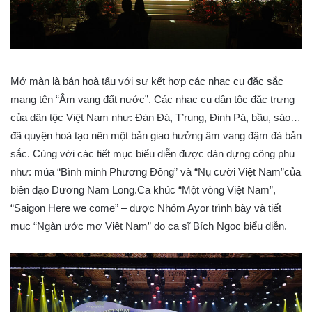
Mở màn là bản hoà tấu với sự kết hợp các nhạc cụ đặc sắc
mang tên “Âm vang đất nước”. Các nhạc cụ dân tộc đặc trưng
của dân tộc Việt Nam như: Đàn Đá, T’rung, Đinh Pá, bầu, sáo…
đã quyện hoà tạo nên một bản giao hưởng âm vang đậm đà bản
sắc. Cùng với các tiết mục biểu diễn được dàn dựng công phu
như: múa “Bình minh Phương Đông” và “Nụ cười Việt Nam”của
biên đạo Dương Nam Long.Ca khúc “Một vòng Việt Nam”,
“Saigon Here we come” – được Nhóm Ayor trình bày và tiết
mục “Ngàn ước mơ Việt Nam” do ca sĩ Bích Ngọc biểu diễn.