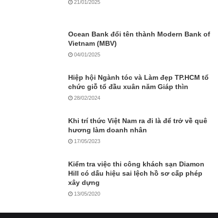
21/01/2025
Ocean Bank đổi tên thành Modern Bank of
Vietnam (MBV)
04/01/2025
Hiệp hội Ngành tóc và Làm đẹp TP.HCM tổ
chức giỗ tổ đầu xuân năm Giáp thìn
28/02/2024
Khi trí thức Việt Nam ra đi là để trở về quê
hương làm doanh nhân
17/05/2023
Kiểm tra việc thi công khách sạn Diamon
Hill có dấu hiệu sai lệch hồ sơ cấp phép
xây dựng
13/05/2020