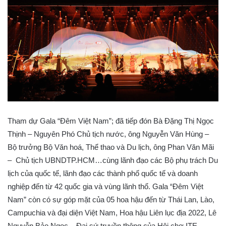
Tham dự Gala “Đêm Việt Nam”; đã tiếp đón Bà Đặng Thị Ngọc
Thịnh – Nguyên Phó Chủ tịch nước, ông Nguyễn Văn Hùng –
Bộ trưởng Bộ Văn hoá, Thể thao và Du lịch, ông Phan Văn Mãi
– Chủ tịch UBNDTP.HCM…cùng lãnh đạo các Bộ phụ trách Du
lịch của quốc tế, lãnh đạo các thành phố quốc tế và doanh
nghiệp đến từ 42 quốc gia và vùng lãnh thổ. Gala “Đêm Việt
Nam” còn có sự góp mặt của 05 hoa hậu đến từ Thái Lan, Lào,
Campuchia và đại diện Việt Nam, Hoa hậu Liên lục địa 2022, Lê
Nguyễn Bảo Ngọc – Đại sứ truyền thông của Hội chợ ITE