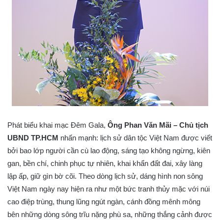
Phát biểu khai mạc Đêm Gala,
Ông Phan Văn Mãi – Chủ tịch
UBND TP.HCM
nhấn mạnh: lịch sử dân tộc Việt Nam được viết
bởi bao lớp người cần cù lao động, sáng tạo không ngừng, kiên
gan, bền chí, chinh phục tự nhiên, khai khẩn đất đai, xây làng
lập ấp, giữ gìn bờ cõi. Theo dòng lịch sử, dáng hình non sông
Việt Nam ngày nay hiện ra như một bức tranh thủy mặc với núi
cao điệp trùng, thung lũng ngút ngàn, cánh đồng mênh mông
bên những dòng sông trĩu nặng phù sa, những thắng cảnh được