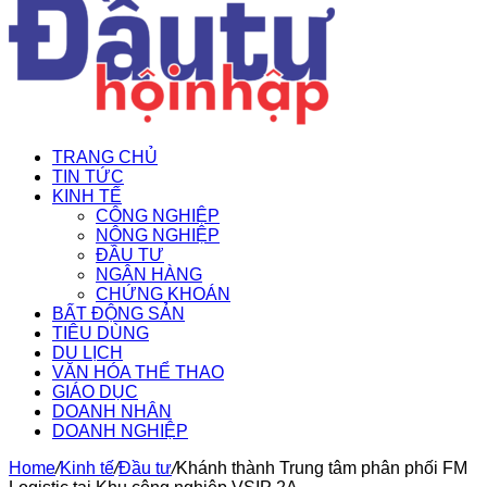
TRANG CHỦ
TIN TỨC
KINH TẾ
CÔNG NGHIỆP
NÔNG NGHIỆP
ĐẦU TƯ
NGÂN HÀNG
CHỨNG KHOÁN
BẤT ĐỘNG SẢN
TIÊU DÙNG
DU LỊCH
VĂN HÓA THỂ THAO
GIÁO DỤC
DOANH NHÂN
DOANH NGHIỆP
Home
/
Kinh tế
/
Đầu tư
/
Khánh thành Trung tâm phân phối FM