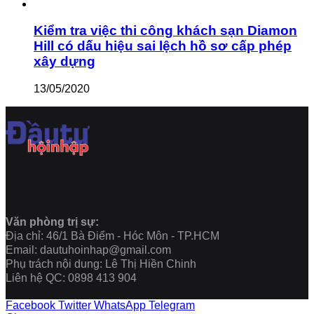
Kiểm tra việc thi công khách sạn Diamon
Hill có dấu hiệu sai lệch hồ sơ cấp phép
xây dựng
13/05/2020
Văn phòng trị sự:
Địa chỉ: 46/1 Bà Điểm - Hóc Môn - TP.HCM
Email: dautuhoinhap@gmail.com
Phụ trách nội dung: Lê Thị Hiền Chinh
Liên hệ QC: 0898 413 904
Facebook
Twitter
WhatsApp
Telegram