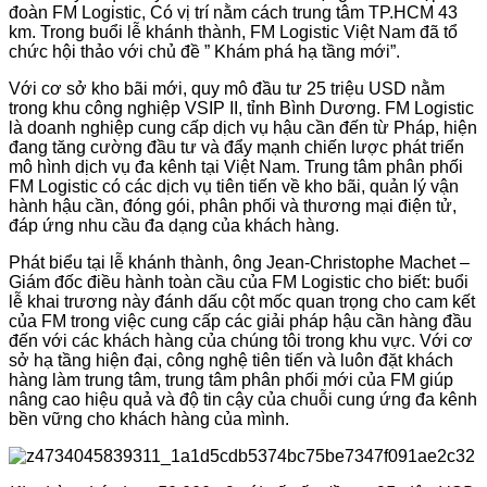
đoàn FM Logistic, Có vị trí nằm cách trung tâm TP.HCM 43
km. Trong buổi lễ khánh thành, FM Logistic Việt Nam đã tổ
chức hội thảo với chủ đề ” Khám phá hạ tầng mới”.
Với cơ sở kho bãi mới, quy mô đầu tư 25 triệu USD nằm
trong khu công nghiệp VSIP II, tỉnh Bình Dương. FM Logistic
là doanh nghiệp cung cấp dịch vụ hậu cần đến từ Pháp, hiện
đang tăng cường đầu tư và đẩy mạnh chiến lược phát triển
mô hình dịch vụ đa kênh tại Việt Nam. Trung tâm phân phối
FM Logistic có các dịch vụ tiên tiến về kho bãi, quản lý vận
hành hậu cần, đóng gói, phân phối và thương mại điện tử,
đáp ứng nhu cầu đa dạng của khách hàng.
Phát biểu tại lễ khánh thành, ông Jean-Christophe Machet –
Giám đốc điều hành toàn cầu của FM Logistic cho biết: buổi
lễ khai trương này đánh dấu cột mốc quan trọng cho cam kết
của FM trong việc cung cấp các giải pháp hậu cần hàng đầu
đến với các khách hàng của chúng tôi trong khu vực. Với cơ
sở hạ tầng hiện đại, công nghệ tiên tiến và luôn đặt khách
hàng làm trung tâm, trung tâm phân phối mới của FM giúp
nâng cao hiệu quả và độ tin cậy của chuỗi cung ứng đa kênh
bền vững cho khách hàng của mình.