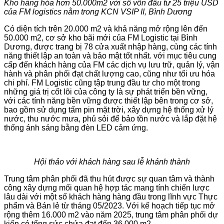
Kho hàng hóa hơn 50.000m2 với số vốn đầu tư 25 triệu USD
của FM logistics nằm trong KCN VSIP II, Bình Dương
Có diện tích trên 20.000 m2 và khả năng mở rộng lên đến
50.000 m2, cơ sở kho bãi mới của FM Logistic tại Bình
Dương, được trang bị 78 cửa xuất nhập hàng, cùng các tính
năng thiết lập an toàn và bảo mật tốt nhất. với mục tiêu cung
cấp đến khách hàng của FM các dịch vụ lưu trữ, quản lý, vận
hành và phân phối đạt chất lượng cao, cũng như tối ưu hóa
chi phí. FM Logistic cũng tập trung đầu tư cho một trong
những giá trị cốt lõi của công ty là sự phát triển bền vững,
với các tính năng bền vững được thiết lập bên trong cơ sở,
bao gồm sử dụng tấm pin mặt trời, xây dựng hệ thống xử lý
nước, thu nước mưa, phủ sỏi để bảo tồn nước và lắp đặt hệ
thống ánh sáng bằng đèn LED cảm ứng.
Hội thảo với khách hàng sau lễ khánh thành
Trung tâm phân phối đã thu hút được sự quan tâm và thành
công xây dựng mối quan hệ hợp tác mang tính chiến lược
lâu dài với một số khách hàng hàng đầu trong lĩnh vực Thực
phẩm và Bán lẻ từ tháng 05/2023. Với kế hoạch tiếp tục mở
rộng thêm 16.000 m2 vào năm 2025, trung tâm phân phối dự
kiến có tổng sức chứa đạt đến 36.000 m2.