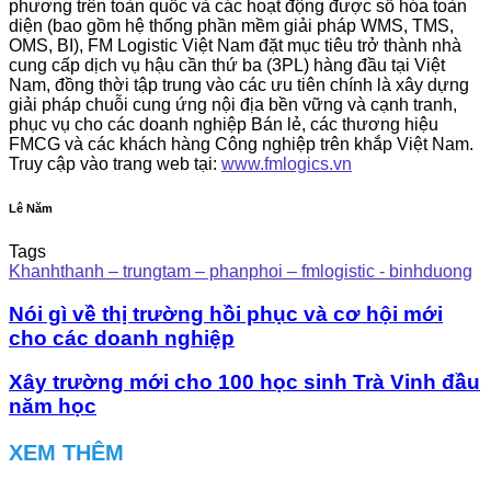
phương trên toàn quốc và các hoạt động được số hóa toàn
diện (bao gồm hệ thống phần mềm giải pháp WMS, TMS,
OMS, BI), FM Logistic Việt Nam đặt mục tiêu trở thành nhà
cung cấp dịch vụ hậu cần thứ ba (3PL) hàng đầu tại Việt
Nam, đồng thời tập trung vào các ưu tiên chính là xây dựng
giải pháp chuỗi cung ứng nội địa bền vững và cạnh tranh,
phục vụ cho các doanh nghiệp Bán lẻ, các thương hiệu
FMCG và các khách hàng Công nghiệp trên khắp Việt Nam.
Truy cập vào trang web tại:
www.fmlogics.vn
Lê Năm
Tags
Khanhthanh – trungtam – phanphoi – fmlogistic - binhduong
Nói gì về thị trường hồi phục và cơ hội mới
cho các doanh nghiệp
Xây trường mới cho 100 học sinh Trà Vinh đầu
năm học
XEM THÊM