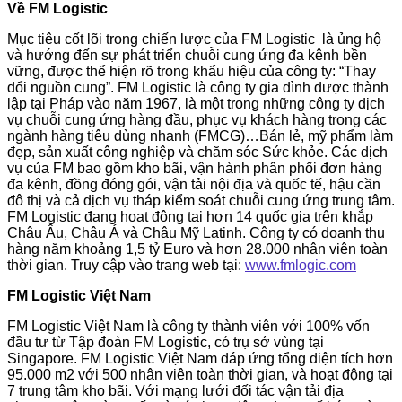
V
ề
FM Logistic
Mục tiêu cốt lõi trong chiến lược của FM Logistic là ủng hộ
và hướng đến sự phát triển chuỗi cung ứng đa kênh bền
vững, được thể hiện rõ trong khẩu hiệu của công ty: “Thay
đổi nguồn cung”. FM Logistic là công ty gia đình được thành
lập tại Pháp vào năm 1967, là một trong những công ty dịch
vụ chuỗi cung ứng hàng đầu, phục vụ khách hàng trong các
ngành hàng tiêu dùng nhanh (FMCG)…Bán lẻ, mỹ phẩm làm
đẹp, sản xuất công nghiệp và chăm sóc Sức khỏe. Các dịch
vụ của FM bao gồm kho bãi, vận hành phân phối đơn hàng
đa kênh, đồng đóng gói, vận tải nội địa và quốc tế, hậu cần
đô thị và cả dịch vụ tháp kiểm soát chuỗi cung ứng trung tâm.
FM Logistic đang hoạt động tại hơn 14 quốc gia trên khắp
Châu Âu, Châu Á và Châu Mỹ Latinh. Công ty có doanh thu
hàng năm khoảng 1,5 tỷ Euro và hơn 28.000 nhân viên toàn
thời gian. Truy cập vào trang web tại:
www.fmlogic.com
FM Logistic Vi
ệ
t Nam
FM Logistic Việt Nam là công ty thành viên với 100% vốn
đầu tư từ Tập đoàn FM Logistic, có trụ sở vùng tại
Singapore. FM Logistic Việt Nam đáp ứng tổng diện tích hơn
95.000 m2 với 500 nhân viên toàn thời gian, và hoạt động tại
7 trung tâm kho bãi. Với mạng lưới đối tác vận tải địa