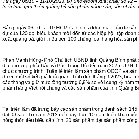
Từ ngày 06/10 – 11/10/2023,
tại Showroom xuất khẩu số 92 
triển lãm, giới thiệu quảng bá sản phẩm nông sản, sản phẩm
Sáng ngày 06/10, tại TP.HCM đã diễn ra khai mạc tuần lễ sả
dự của 120 đại biểu khách mời đến từ các hiệp hội, tập đoàn
xuất quảng bá, giới thiệu trên 100 chủng loại hàng hóa sản
Phan Mạnh Hùng- Phó Chủ tịch UBND tỉnh Quảng Bình phát biểu
địa phương phía Bắc và Bắc Trung Bộ đến năm 2025, UBND t
chức chương trình “Tuần lễ triển lãm sản phẩm OCOP và sả
được một số kết quả khả quan. Tính đến tháng 9/2023, hoạt độn
các tháng và giữ mức tăng trưởng 6,8% so với cùng kỳ năm tr
phẩm hàng Việt nói chung và các sản phẩm của tỉnh Quảng Bìn
Tại triển lãm đã trưng bày các sản phẩm trong danh sách 1
đạt 03 sao. Từ năm 2012 đến nay, hơn 10 năm triển khai cuộ
nông thôn tiêu biểu cấp tỉnh, 20 sản phẩm đạt sản phẩm công