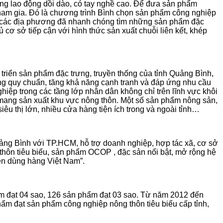
ợng lao động dồi dào, có tay nghề cao. Để đưa sản phẩm
tham gia. Đó là chương trình Bình chọn sản phẩm công nghiệp
g, các địa phương đã nhanh chóng tìm những sản phẩm đặc
ơ sở tiếp cận với hình thức sản xuất chuỗi liên kết, khép
triển sản phẩm đặc trưng, truyền thống của tỉnh Quảng Bình,
ng quy chuẩn, tăng khả năng cạnh tranh và đáp ứng nhu cầu
nghiệp trong các tầng lớp nhân dân không chỉ trên lĩnh vực khôi
 mang sản xuất khu vực nông thôn. Một số sản phẩm nông sản,
êu thị lớn, nhiều cửa hàng tiện ích trong và ngoài tỉnh…
uảng Bình với TP.HCM, hỗ trợ doanh nghiệp, hợp tác xã, cơ sở
thôn tiêu biểu, sản phẩm OCOP , đặc sản nổi bật, mở rộng hệ
ên dùng hàng Việt Nam”.
 đạt 04 sao, 126 sản phẩm đạt 03 sao. Từ năm 2012 đến
hẩm đạt sản phẩm công nghiệp nông thôn tiêu biểu cấp tỉnh,