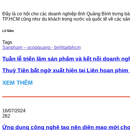
Đây là cơ hội cho các doanh nghiệp tỉnh Quảng Bình trưng bày
TP.HCM cũng như du khách trong nước và quốc tế về các sản
Lê Năm
Tags
Sanpham – ocopquang - binhtaitphcm
Tuần lễ triển lãm sản phẩm và kết nối doanh 
Thuỳ Tiên bất ngờ xuất hiện tại Liên hoan phim
XEM THÊM
16/07/2024
262
Ứng dụng công nghệ tạo nên diện mạo mới ch