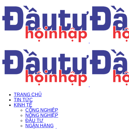
TRANG CHỦ
TIN TỨC
KINH TẾ
CÔNG NGHIỆP
NÔNG NGHIỆP
ĐẦU TƯ
NGÂN HÀNG