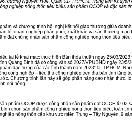
– 96, đường Nguyễn Huệ, Quận 01- TP.HCM,
Trung tâm Khuyến c
 công nghiệp nông thôn tiêu biểu, sản phẩm OCOP và đặc sản t
n phẩm và chương trình hội nghị kết nối giao thương giữa do
 bán lẻ, doanh nghiệp phân phối, xuất khẩu và sàn thương mại 
 phẩm đạt chứng nhận sản phẩm công nghiệp nông thôn tiêu bi
 tại lễ khai mạc: thực hiện Bản thỏa thuận ngày 25/03/2023 về
ỉnh Quảng Bình đã có công văn số 2027/VPUBND ngày 23/5/20
n phẩm đặc trưng của các tỉnh thành năm 2023” tại TP.HCM. 
g công nghiệp – tiểu thủ công nghiệp trên địa bàn tỉnh tăng tr
ước. Chương trình lần này sẽ góp phần nâng cao nhận thức, lòn
h nói riêng.
45 sản phẩm OCOP được công nhận sản phẩm đạt OCOP từ 03 sao
c bình chọn sản phẩm công nghiệp nông thôn tiêu biểu, toàn t
 nghiệp nông thôn cấp khu vực miền Trung – Tây Nguyên, 9 sản