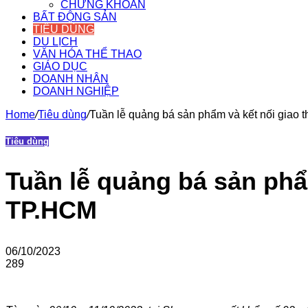
CHỨNG KHOÁN
BẤT ĐỘNG SẢN
TIÊU DÙNG
DU LỊCH
VĂN HÓA THỂ THAO
GIÁO DỤC
DOANH NHÂN
DOANH NGHIỆP
Home
/
Tiêu dùng
/
Tuần lễ quảng bá sản phẩm và kết nối giao 
Tiêu dùng
Tuần lễ quảng bá sản phẩ
TP.HCM
06/10/2023
289