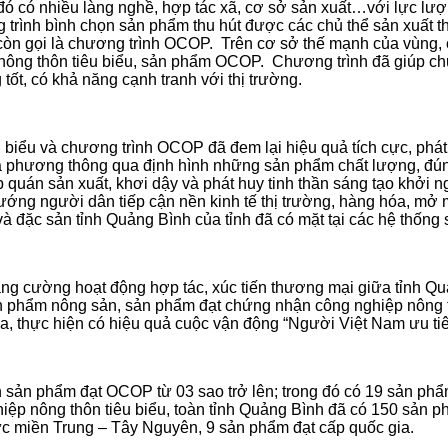
đó có nhiều làng nghề, hợp tác xã, cơ sở sản xuất…với lực lư
 trình bình chọn sản phẩm thu hút được các chủ thể sản xuất 
– còn gọi là chương trình OCOP. Trên cơ sở thế mạnh của vùn
ng thôn tiêu biểu, sản phẩm OCOP. Chương trình đã giúp chủ c
tốt, có khả năng cạnh tranh với thị trường.
biểu và chương trình OCOP đã đem lại hiệu quả tích cực, phát 
ịa phương thông qua định hình những sản phẩm chất lượng, đú
ập quán sản xuất, khơi dậy và phát huy tinh thần sáng tạo khởi 
ướng người dân tiếp cận nền kinh tế thị trường, hàng hóa, mở
ặc sản tỉnh Quảng Bình của tỉnh đã có mặt tại các hệ thống si
ăng cường hoạt động hợp tác, xúc tiến thương mại giữa tỉnh Q
sản phẩm nông sản, sản phẩm đạt chứng nhận công nghiệp nông 
ịa, thực hiện có hiệu quả cuộc vận động “Người Việt Nam ưu ti
ản phẩm đạt OCOP từ 03 sao trở lên; trong đó có 19 sản phẩm
iệp nông thôn tiêu biểu, toàn tỉnh Quảng Bình đã có 150 sản p
c miền Trung – Tây Nguyên, 9 sản phẩm đạt cấp quốc gia.