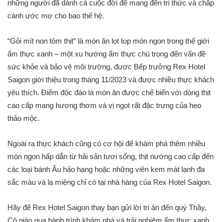
những người đã dành cả cuộc đời để mang đến tri thức và chắp
cánh ước mơ cho bao thế hệ.
“Gỏi mít non tôm thịt” là món ăn lọt top món ngon trong thế giới
ẩm thực xanh – một xu hướng ẩm thực chú trọng đến vấn đề
sức khỏe và bảo vệ môi trường, được Bếp trưởng Rex Hotel
Saigon giới thiệu trong tháng 11/2023 và được nhiều thực khách
yêu thích. Điểm độc đáo là món ăn được chế biến với dòng thịt
cao cấp mang hương thơm và vị ngọt rất đặc trưng của heo
thảo mộc.
Ngoài ra thực khách cũng có cơ hội để khám phá thêm nhiều
món ngon hấp dẫn từ hải sản tươi sống, thịt nướng cao cấp đến
các loại bánh Âu hảo hạng hoặc những viên kem mát lạnh đa
sắc màu và lạ miệng chỉ có tại nhà hàng của Rex Hotel Saigon.
Hãy để Rex Hotel Saigon thay bạn gửi lời tri ân đến quý Thầy,
Cô giáo qua hành trình khám phá và trải nghiệm ẩm thực xanh,