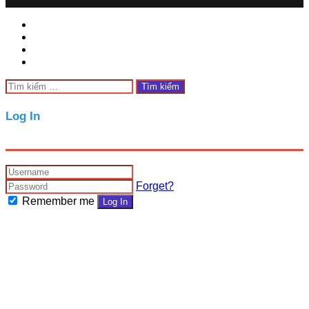
Facebook
Twitter
WhatsApp
Telegram
Close
Tìm
kiếm
cho:
Close
Log In
Forget?
Remember me
Log In