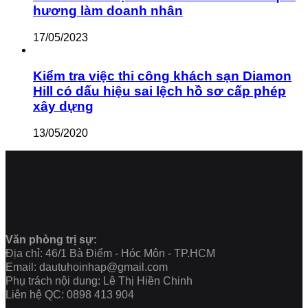
hương làm doanh nhân
17/05/2023
Kiểm tra việc thi công khách sạn Diamon
Hill có dấu hiệu sai lệch hồ sơ cấp phép
xây dựng
13/05/2020
Văn phòng trị sự:
Địa chỉ: 46/1 Bà Điểm - Hóc Môn - TP.HCM
Email: dautuhoinhap@gmail.com
Phụ trách nội dung: Lê Thị Hiền Chinh
Liên hệ QC: 0898 413 904