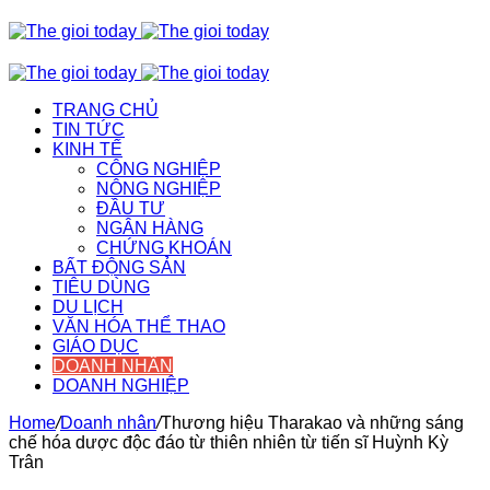
TRANG CHỦ
TIN TỨC
KINH TẾ
CÔNG NGHIỆP
NÔNG NGHIỆP
ĐẦU TƯ
NGÂN HÀNG
CHỨNG KHOÁN
BẤT ĐỘNG SẢN
TIÊU DÙNG
DU LỊCH
VĂN HÓA THỂ THAO
GIÁO DỤC
DOANH NHÂN
DOANH NGHIỆP
Home
/
Doanh nhân
/
Thương hiệu Tharakao và những sáng
chế hóa dược độc đáo từ thiên nhiên từ tiến sĩ Huỳnh Kỳ
Trân