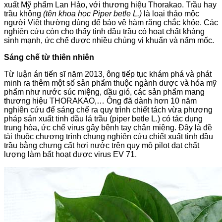
xuất Mỹ phẩm Lan Hảo, với thương hiệu Thorakao. Trầu hay
trầu không
(
tên khoa học Piper betle L
.)
là loại thảo mộc
người Việt thường dùng để bảo vệ hàm răng chắc khỏe. Các
nghiên cứu còn cho thấy tinh dầu trầu có hoạt chất kháng
sinh mạnh, ức chế được nhiều chủng vi khuẩn và nấm mốc.
Sáng chế từ thiên nhiên
Từ luận án tiến sĩ năm 2013, ông tiếp tục khám phá và phát
minh ra thêm một số sản phẩm thuộc ngành dược và hóa mỹ
phẩm như nước súc miệng, dầu gió, các sản phẩm mang
thương hiệu THORAKAO,… Ông đã dành hơn 10 năm
nghiên cứu để sáng chế ra quy trình chiết tách vừa phương
pháp sản xuất tinh dầu lá trầu (piper betle L.) có tác dụng
trung hòa, ức chế virus gây bệnh tay chân miệng. Đây là đề
tài thuộc chương trình chung nghiên cứu chiết xuất tinh dầu
trầu bằng chưng cất hơi nước trên quy mô pilot đạt chất
lượng làm bất hoạt được virus EV 71.