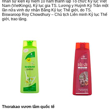
nhân sự kiện kỷ niệm 10 năm thành lập Tổ chức Kỷ lục Việt
Nam (VietKings), Kỷ lục gia TS. Lương y Huỳnh Kỳ Trân một
lần nữa vinh dự nhận Bằng Kỷ lục Thế giới, do TS.
Biswaroop Roy Chowdhury – Chủ tịch Liên minh Kỷ lục Thế
giới, trao tặng.
Thorakao vươn tầm quốc tế