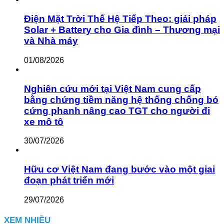
Điện Mặt Trời Thế Hệ Tiếp Theo: giải pháp
Solar + Battery cho Gia đình – Thương mại
và Nhà máy
01/08/2026
Nghiên cứu mới tại Việt Nam cung cấp
bằng chứng tiềm năng hệ thống chống bó
cứng phanh nâng cao TGT cho người đi
xe mô tô
30/07/2026
Hữu cơ Việt Nam đang bước vào một giai
đoạn phát triển mới
29/07/2026
XEM NHIỀU