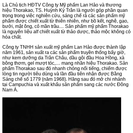
Là Chủ tịch HĐTV Công ty Mỹ phẩm Lan Hảo và thương
hiệu Thorakao, TS. Huỳnh Kỳ Trân là người góp phần quan
trọng trong việc nghiên cứu, sáng chế rả các sản phẩm mỹ
phẩm được chiết xuất từ thiên nhiên, như bồ kết, nghệ, gạo,
bưởi, mật ông, cỏ mần trầu… Sản phẩm mỹ phẩm Thorakao
là nguyên liệu alf chiết xuất từ thảo dược, thảo mộc không có
hóa chất.
Công ty TNHH sản xuất mỹ phẩm Lan Hảo được thành lập
năm 1961, sản xuất ra các sản phẩm truyền thống bấy giờ,
như kem dưỡng da Trân Châu, dầu gội đầu Hoa Hồng, xà
bông thơm, gel mượt tóc,… mang nhãn hiệu Thorakao. Sản
phẩm Thorakao sau đó nhanh chóng nổi tiếng, chiếm được
lòng tin người tiêu dùng và lần đầu tiên nhận được Bằng
Sáng chế số 1779 (năm 1968). Hãng sau đó mở chi nhánh
tại Campuchia và xuất khẩu sản phẩm sang các nước Đông
Nam Á.