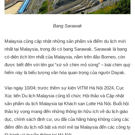
Bang Sarawak
Malaysia cũng cập nhật những sản phẩm và điểm du lịch mới
nhất tại Malaysia, trong đó có bang Sarawak. Sarawak là bang
có diện tích lớn nhất của Malaysia, nằm trên đảo Borneo, còn
được biết đến với tên gọi “xứ sở chim mỏ sừng” – loài chim quý
hiếm này là biểu tượng văn hóa quan trọng của người Dayak.
Vào ngày 10/04; trước thềm sự kiện VITM Hà Nội 2024, Cục
Xúc tiến Du lịch Malaysia cũng tổ chức Hội thảo và Cập nhật
sản phẩm du lịch Malaysia tại Khách sạn Lotte Hà Nội. Buổi hội
thảo kỳ vọng mang đến những thông tin hữu ích về du lịch giáo
dục, chính sách định cư, ưu đãi của hãng hàng không cùng các
điểm đến du lịch nổi bật và mới mẻ tại Malaysia đến các công ty
lữ hành và truyền thông tại Hà Nội.