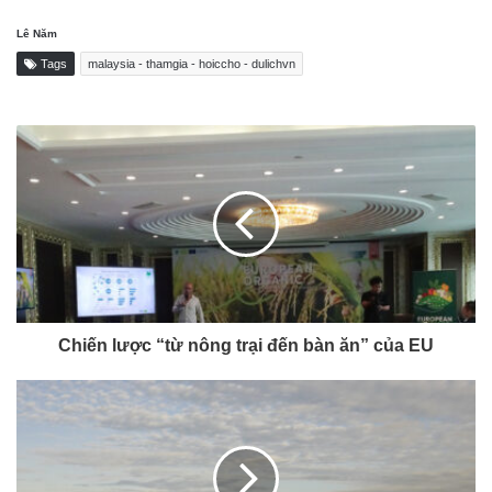
Lê Năm
Tags
malaysia - thamgia - hoiccho - dulichvn
Chiến lược “từ nông trại đến bàn ăn” của EU