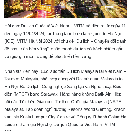
Hội chợ Du lịch Quốc tế Việt Nam – VITM sẽ diễn ra từ ngày 11
đến ngày 14/04/2024, tại Trung tâm Triển lãm Quốc tế Hà Nội
(ICE). VITM Hà Nội 2024 với chủ đề “Du lịch – Chuyển đổi xanh
để phát triển bền vững”, nhấn mạnh du lịch có trách nhiệm gắn
với giữ gìn môi trường để phát triển bền vững.
Nhân sự kiện này; Cục Xúc tiến Du lịch Malaysia tại Việt Nam –
Tourism Malaysia, phối hợp cùng với Đại sứ quán Malaysia tại
Hà Nội, Bộ Du lịch, Công nghiệp Sáng tạo và Nghệ thuật Biểu
diễn (MTCP) bang Sarawak, Hãng hàng không Batik Air, Hiệp
hội các Tổ chức Giáo dục Tư thục Quốc gia Malaysia (NAPEI
Malaysia), Tập đoàn nghỉ dưỡng Resorts World Genting, khách
sạn ibis Kuala Lumpur City Centre và Công ty lữ hành Columbia
Leisure tham gia Hội chợ Du lịch Quốc tế Việt Nam (VITM)