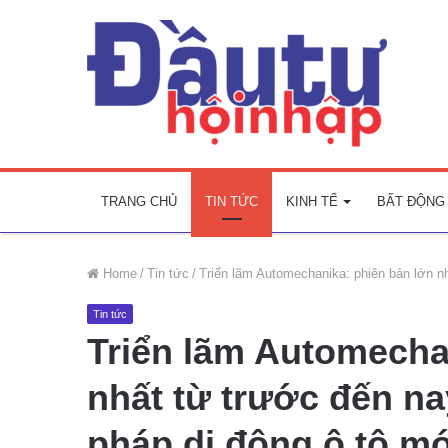
TRANG CHỦ
TIN TỨC
KINH TẾ
BẤT ĐỘNG
Home
/
Tin tức
/
Triển lãm Automechanika: phiên bản lớn nhấ
Tin tức
Triển lãm Automecha
nhất từ trước đến nay
pháp di động ô tô mớ