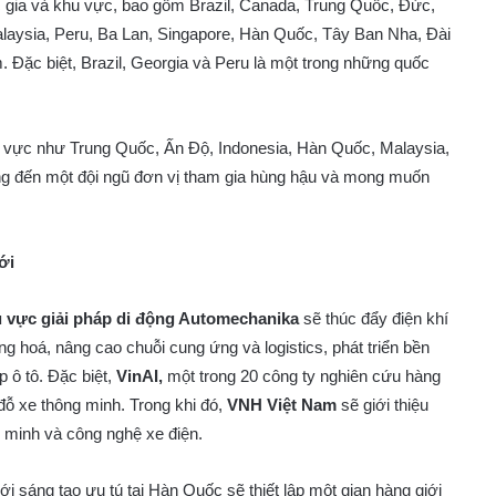
c gia và khu vực, bao gồm Brazil, Canada, Trung Quốc, Đức,
alaysia, Peru, Ba Lan, Singapore, Hàn Quốc, Tây Ban Nha, Đài
 Đặc biệt, Brazil, Georgia và Peru là một trong những quốc
hu vực như Trung Quốc, Ấn Độ, Indonesia, Hàn Quốc, Malaysia,
ng đến một đội ngũ đơn vị tham gia hùng hậu và mong muốn
ới
 vực giải pháp di động Automechanika
sẽ thúc đẩy điện khí
động hoá, nâng cao chuỗi cung ứng và logistics, phát triển bền
 ô tô. Đặc biệt,
VinAI,
một trong 20 công ty nghiên cứu hàng
 đỗ xe thông minh. Trong khi đó,
VNH Việt Nam
sẽ giới thiệu
g minh và công nghệ xe điện.
ới sáng tạo ưu tú tại Hàn Quốc sẽ thiết lập một gian hàng giới