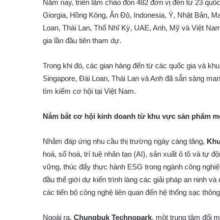
Năm nay, triển lãm chào đón 482 đơn vị đến từ 23 quố
Giorgia, Hồng Kông, Ấn Độ, Indonesia, Ý, Nhật Bản, M
Loan, Thái Lan, Thổ Nhĩ Kỳ, UAE, Anh, Mỹ và Việt Nam.
gia lần đầu tiên tham dự.
Trong khi đó, các gian hàng đến từ các quốc gia và k
Singapore, Đài Loan, Thái Lan và Anh đã sẵn sàng ma
tìm kiếm cơ hội tại Việt Nam.
Nắm bắt cơ hội kinh doanh từ khu vực sản phẩm m
Nhằm đáp ứng nhu cầu thị trường ngày càng tăng,
Khu
hoá, số hoá, trí tuệ nhân tạo (AI), sản xuất ô tô và tự 
vững, thúc đẩy thực hành ESG trong ngành công nghiệp
đầu thế giới dự kiến trình làng các giải pháp an ninh và
các tiến bộ công nghệ liên quan đến hệ thống sạc thôn
Ngoài ra,
Chungbuk Technopark
, một trung tâm đổi m