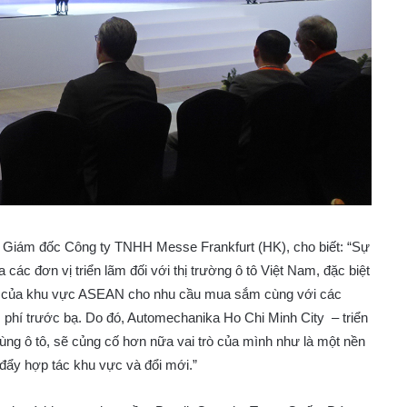
ng Giám đốc Công ty TNHH Messe Frankfurt (HK), cho biết: “Sự
 các đơn vị triển lãm đối với thị trường ô tô Việt Nam, đặc biệt
ng của khu vực ASEAN cho nhu cầu mua sắm cùng với các
 phí trước bạ. Do đó, Automechanika Ho Chi Minh City – triển
tùng ô tô, sẽ củng cố hơn nữa vai trò của mình như là một nền
c đẩy hợp tác khu vực và đổi mới.”