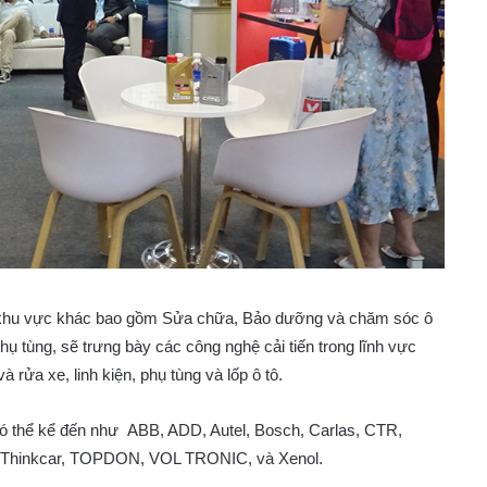
 khu vực khác bao gồm Sửa chữa, Bảo dưỡng và chăm sóc ô
phụ tùng, sẽ trưng bày các công nghệ cải tiến trong lĩnh vực
và rửa xe, linh kiện, phụ tùng và lốp ô tô.
có thể kể đến như ABB, ADD, Autel, Bosch, Carlas, CTR,
 Thinkcar, TOPDON, VOL TRONIC, và Xenol.