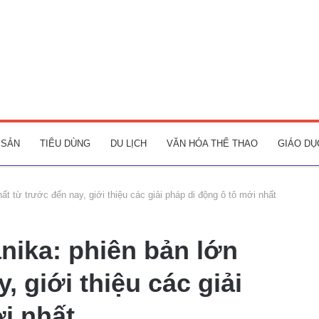
 SẢN
TIÊU DÙNG
DU LỊCH
VĂN HÓA THỂ THAO
GIÁO DỤ
t từ trước đến nay, giới thiệu các giải pháp di động ô tô mới nhất
nika: phiên bản lớn
, giới thiệu các giải
i nhất