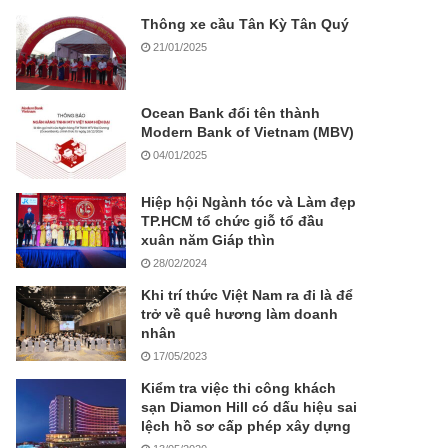
Thông xe cầu Tân Kỳ Tân Quý
21/01/2025
Ocean Bank đổi tên thành
Modern Bank of Vietnam (MBV)
04/01/2025
Hiệp hội Ngành tóc và Làm đẹp
TP.HCM tổ chức giỗ tổ đầu
xuân năm Giáp thìn
28/02/2024
Khi trí thức Việt Nam ra đi là để
trở về quê hương làm doanh
nhân
17/05/2023
Kiểm tra việc thi công khách
sạn Diamon Hill có dấu hiệu sai
lệch hồ sơ cấp phép xây dựng