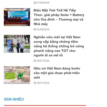
07/08/2026
Điện Mặt Trời Thế Hệ Tiếp
Theo: giải pháp Solar + Battery
cho Gia đình – Thương mại và
Nhà máy
01/08/2026
Nghiên cứu mới tại Việt Nam
cung cấp bằng chứng tiềm
năng hệ thống chống bó cứng
phanh nâng cao TGT cho
người đi xe mô tô
30/07/2026
Hữu cơ Việt Nam đang bước
vào một giai đoạn phát triển
mới
29/07/2026
XEM NHIỀU