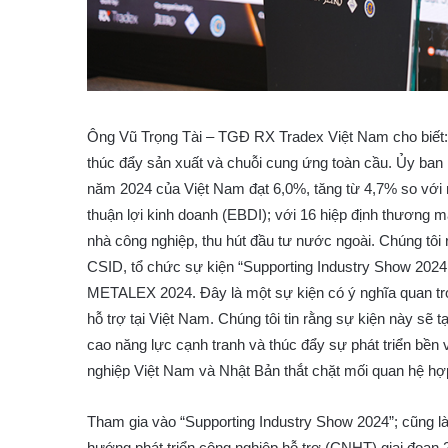
Ông Vũ Trọng Tài – TGĐ RX Tradex Việt Nam cho biết:
thúc đẩy sản xuất và chuỗi cung ứng toàn cầu. Ủy ban
năm 2024 của Việt Nam đạt 6,0%, tăng từ 4,7% so với n
thuận lợi kinh doanh (EBDI); với 16 hiệp định thương m
nhà công nghiệp, thu hút đầu tư nước ngoài. Chúng tôi
CSID, tổ chức sự kiện “Supporting Industry Show 2024
METALEX 2024. Đây là một sự kiện có ý nghĩa quan trọ
hỗ trợ tại Việt Nam. Chúng tôi tin rằng sự kiện này sẽ 
cao năng lực cạnh tranh và thúc đẩy sự phát triển bền
nghiệp Việt Nam và Nhật Bản thắt chặt mối quan hệ h
Tham gia vào “Supporting Industry Show 2024”; cũng là
hướng phát triển công nghiệp hỗ trợ (CNHT) giai đoạn 