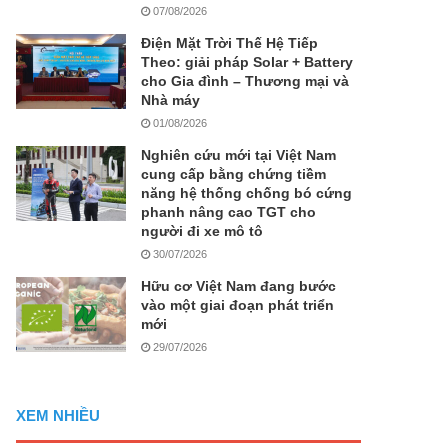
07/08/2026
Điện Mặt Trời Thế Hệ Tiếp
Theo: giải pháp Solar + Battery
cho Gia đình – Thương mại và
Nhà máy
01/08/2026
Nghiên cứu mới tại Việt Nam
cung cấp bằng chứng tiềm
năng hệ thống chống bó cứng
phanh nâng cao TGT cho
người đi xe mô tô
30/07/2026
Hữu cơ Việt Nam đang bước
vào một giai đoạn phát triển
mới
29/07/2026
XEM NHIỀU