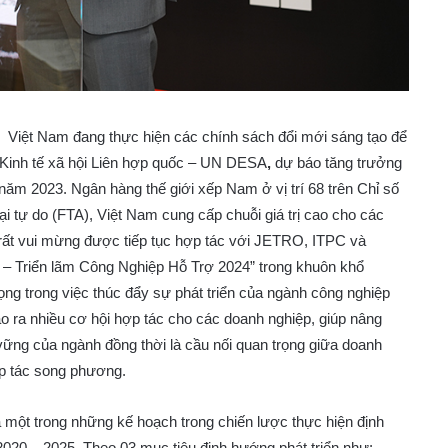
 Việt Nam đang thực hiện các chính sách đổi mới sáng tạo để
 Kinh tế xã hội Liên hợp quốc – UN DESA
,
dự báo tăng trưởng
ăm 2023. Ngân hàng thế giới xếp Nam ở vị trí 68 trên Chỉ số
ại tự do (FTA), Việt Nam cung cấp chuỗi giá trị cao cho các
 rất vui mừng được tiếp tục hợp tác với JETRO, ITPC và
 – Triển lãm Công Nghiệp Hỗ Trợ 2024” trong khuôn khổ
ng trong việc thúc đẩy sự phát triển của ngành công nghiệp
tạo ra nhiều cơ hội hợp tác cho các doanh nghiệp, giúp nâng
 vững của ngành đồng thời là cầu nối quan trọng giữa doanh
ợp tác song phương.
 một trong những kế hoạch trong chiến lược thực hiện định
2020 – 2025. Theo 03 mục tiêu định hướng phát triển như: