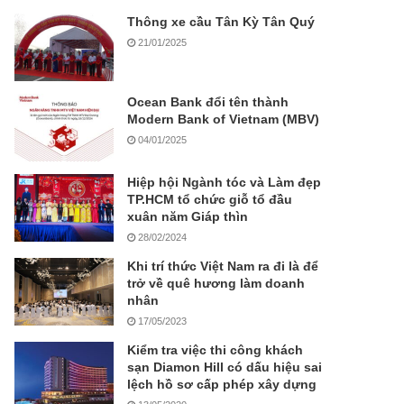
Thông xe cầu Tân Kỳ Tân Quý
21/01/2025
Ocean Bank đổi tên thành
Modern Bank of Vietnam (MBV)
04/01/2025
Hiệp hội Ngành tóc và Làm đẹp
TP.HCM tổ chức giỗ tổ đầu
xuân năm Giáp thìn
28/02/2024
Khi trí thức Việt Nam ra đi là để
trở về quê hương làm doanh
nhân
17/05/2023
Kiểm tra việc thi công khách
sạn Diamon Hill có dấu hiệu sai
lệch hồ sơ cấp phép xây dựng