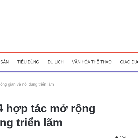
 SẢN
TIÊU DÙNG
DU LỊCH
VĂN HÓA THỂ THAO
GIÁO DỤ
ng gian và nội dung triển lãm
4 hợp tác mở rộng
ng triển lãm