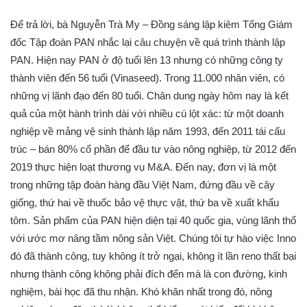
Để trả lời, bà Nguyễn Trà My – Đồng sáng lập kiêm Tổng Giám
đốc Tập đoàn PAN nhắc lại câu chuyện về quá trình thành lập
PAN. Hiện nay PAN ở độ tuổi lên 13 nhưng có những công ty
thành viên đến 56 tuổi (Vinaseed). Trong 11.000 nhân viên, có
những vị lãnh đạo đến 80 tuổi. Chân dung ngày hôm nay là kết
quả của một hành trình dài với nhiều cú lột xác: từ một doanh
nghiệp về mảng vệ sinh thành lập năm 1993, đến 2011 tái cấu
trúc – bán 80% cổ phần để đầu tư vào nông nghiệp, từ 2012 đến
2019 thực hiện loạt thương vụ M&A. Đến nay, đơn vị là một
trong những tập đoàn hàng đầu Việt Nam, đứng đầu về cây
giống, thứ hai về thuốc bảo vệ thực vật, thứ ba về xuất khẩu
tôm. Sản phẩm của PAN hiện diện tại 40 quốc gia, vùng lãnh thổ
với ước mơ nâng tầm nông sản Việt. Chúng tôi tự hào việc Inno
đó đã thành công, tuy không ít trở ngại, không ít lần reno thất bại
nhưng thành công không phải đích đến mà là con đường, kinh
nghiệm, bài học đã thu nhận. Khó khăn nhất trong đó, nông