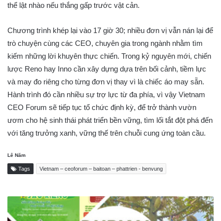
thể lật nhào nếu thắng gấp trước vật cản.
Chương trình khép lại vào 17 giờ 30; nhiều đơn vị vẫn nán lại để
trò chuyện cùng các CEO, chuyên gia trong ngành nhằm tìm
kiếm những lời khuyên thực chiến. Trong kỷ nguyên mới, chiến
lược Reno hay Inno cần xây dựng dựa trên bối cảnh, tiềm lực
và may đo riêng cho từng đơn vị thay vì là chiếc áo may sẵn.
Hành trình đó cần nhiều sự trợ lực từ đa phía, vì vậy Vietnam
CEO Forum sẽ tiếp tục tổ chức định kỳ, để trở thành vườn
ươm cho hệ sinh thái phát triển bền vững, tìm lối tắt đột phá đến
với tăng trưởng xanh, vững thế trên chuỗi cung ứng toàn cầu.
Lê Năm
Tags
Vietnam – ceoforum – baitoan – phattrien - benvung