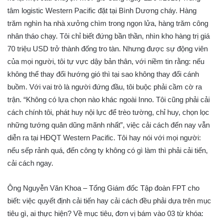
tâm logistic Western Pacific đặt tại Bình Dương cháy. Hàng
trăm nghìn ha nhà xưởng chìm trong ngọn lửa, hàng trăm công
nhân tháo chạy. Tôi chỉ biết đứng bần thần, nhìn kho hàng trị giá
70 triệu USD trở thành đống tro tàn. Nhưng được sự động viên
của mọi người, tôi tự vực dậy bản thân, với niềm tin rằng: nếu
không thể thay đổi hướng gió thì tại sao không thay đổi cánh
buồm. Với vai trò là người đứng đầu, tôi buộc phải cầm cờ ra
trận. “Không có lựa chọn nào khác ngoài Inno. Tôi cũng phải cải
cách chính tôi, phát huy nội lực để trèo tường, chỉ huy, chọn lọc
những tướng quân dũng mãnh nhất”, việc cải cách đến nay vẫn
diễn ra tại HĐQT Western Pacific. Tôi hay nói với mọi người:
nếu sếp rảnh quá, đến công ty không có gì làm thì phải cải tiến,
cải cách ngay.
Ông Nguyễn Văn Khoa – Tổng Giám đốc Tập đoàn FPT cho
biết: việc quyết định cải tiến hay cải cách đều phải dựa trên mục
tiêu gì, ai thực hiện? Về mục tiêu, đơn vị bám vào 03 từ khóa: