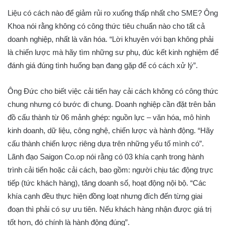
Liệu có cách nào để giảm rủi ro xuống thấp nhất cho SME? Ông
Khoa nói rằng không có công thức tiêu chuẩn nào cho tất cả
doanh nghiệp, nhất là văn hóa. “Lời khuyên với bạn không phải
là chiến lược mà hãy tìm những sư phụ, đúc kết kinh nghiệm để
đánh giá đúng tình huống bạn đang gặp để có cách xử lý”.
Ông Đức cho biết việc cải tiến hay cải cách không có công thức
chung nhưng có bước đi chung. Doanh nghiệp cần đặt trên bản
đồ cấu thành từ 06 mảnh ghép: nguồn lực – văn hóa, mô hình
kinh doanh, dữ liệu, công nghệ, chiến lược và hành động. “Hãy
cấu thành chiến lược riêng dựa trên những yếu tố mình có”.
Lãnh đạo Saigon Co.op nói rằng có 03 khía cạnh trong hành
trình cải tiến hoặc cải cách, bao gồm: người chịu tác động trực
tiếp (tức khách hàng), tăng doanh số, hoạt động nội bộ. “Các
khía cạnh đều thực hiện đồng loạt nhưng đích đến từng giai
đoạn thì phải có sự ưu tiên. Nếu khách hàng nhận được giá trị
tốt hơn, đó chính là hành động đúng”.