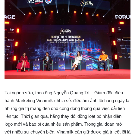
Tại ngành sữa, theo ông Nguyễn Quang Trí – Giám đốc điều
hành Marketing Vinamilk chhia sẻ: điều ám ảnh tôi hàng ngày là
những giá trị mang đến cho cộng đồng thông qua việc cải tiến
liên tục. Thời gian qua, hãng thay đổi đồng loạt bộ nhận diện,
logo mới và bao bì của nhiều sản phẩm. Trong giai đoạn mới
với nhiều sự chuyển biến, Vinamilk cần giữ được giá trị cốt lõi là