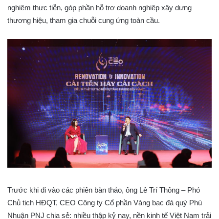
nghiệm thực tiễn, góp phần hỗ trợ doanh nghiệp xây dựng
thương hiệu, tham gia chuỗi cung ứng toàn cầu.
Trước khi đi vào các phiên bàn thảo, ông Lê Trí Thông – Phó
Chủ tịch HĐQT, CEO Công ty Cổ phần Vàng bạc đá quý Phú
Nhuận PNJ chia sẻ: nhiều thập kỷ nay, nền kinh tế Việt Nam trải