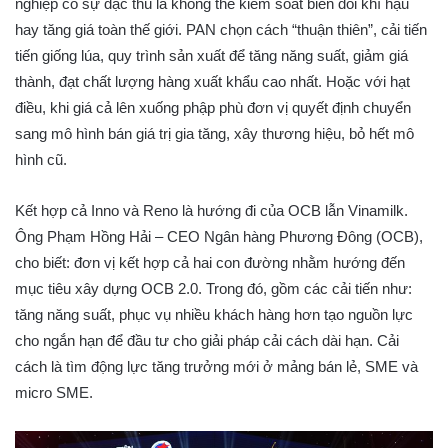
nghiệp có sự đặc thù là không thể kiểm soát biến đổi khí hậu
hay tăng giá toàn thế giới. PAN chọn cách “thuận thiên”, cải tiến
tiến giống lúa, quy trình sản xuất để tăng năng suất, giảm giá
thành, đạt chất lượng hàng xuất khẩu cao nhất. Hoặc với hạt
điều, khi giá cả lên xuống phập phù đơn vị quyết định chuyển
sang mô hình bán giá trị gia tăng, xây thương hiệu, bỏ hết mô
hình cũ.
Kết hợp cả Inno và Reno là hướng đi của OCB lẫn Vinamilk.
Ông Phạm Hồng Hải – CEO Ngân hàng Phương Đông (OCB),
cho biết: đơn vị kết hợp cả hai con đường nhằm hướng đến
mục tiêu xây dựng OCB 2.0. Trong đó, gồm các cải tiến như:
tăng năng suất, phục vụ nhiều khách hàng hơn tạo nguồn lực
cho ngắn hạn để đầu tư cho giải pháp cải cách dài hạn. Cải
cách là tìm động lực tăng trưởng mới ở mảng bán lẻ, SME và
micro SME.