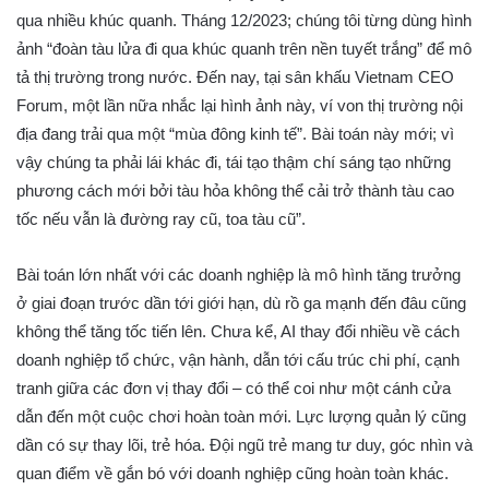
qua nhiều khúc quanh. Tháng 12/2023; chúng tôi từng dùng hình
ảnh “đoàn tàu lửa đi qua khúc quanh trên nền tuyết trắng” để mô
tả thị trường trong nước. Đến nay, tại sân khấu Vietnam CEO
Forum, một lần nữa nhắc lại hình ảnh này, ví von thị trường nội
địa đang trải qua một “mùa đông kinh tế”. Bài toán này mới; vì
vậy chúng ta phải lái khác đi, tái tạo thậm chí sáng tạo những
phương cách mới bởi tàu hỏa không thể cải trở thành tàu cao
tốc nếu vẫn là đường ray cũ, toa tàu cũ”.
Bài toán lớn nhất với các doanh nghiệp là mô hình tăng trưởng
ở giai đoạn trước dần tới giới hạn, dù rồ ga mạnh đến đâu cũng
không thể tăng tốc tiến lên. Chưa kể, AI thay đổi nhiều về cách
doanh nghiệp tổ chức, vận hành, dẫn tới cấu trúc chi phí, cạnh
tranh giữa các đơn vị thay đổi – có thể coi như một cánh cửa
dẫn đến một cuộc chơi hoàn toàn mới. Lực lượng quản lý cũng
dần có sự thay lõi, trẻ hóa. Đội ngũ trẻ mang tư duy, góc nhìn và
quan điểm về gắn bó với doanh nghiệp cũng hoàn toàn khác.