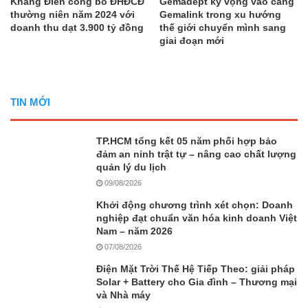
Khang Điền công bố ĐHĐCĐ
Gemadept kỳ vọng vào cảng
thường niên năm 2024 với
Gemalink trong xu hướng
doanh thu dạt 3.900 tỷ đồng
thế giới chuyển mình sang
giai đoạn mới
TIN MỚI
TP.HCM tổng kết 05 năm phối hợp bảo
đảm an ninh trật tự – nâng cao chất lượng
quản lý du lịch
09/08/2026
Khởi động chương trình xét chọn: Doanh
nghiệp đạt chuẩn văn hóa kinh doanh Việt
Nam – năm 2026
07/08/2026
Điện Mặt Trời Thế Hệ Tiếp Theo: giải pháp
Solar + Battery cho Gia đình – Thương mại
và Nhà máy