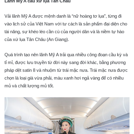
Lãnh Mỹ A câu xứ lụa Tân Châu
Vải lãnh Mỹ A được mệnh danh là “nữ hoàng tơ lụa”, từng đi
vào lịch sử của Việt Nam với tư cách là sản phẩm đại diện cho
tài năng, sự khéo léo cần cù của người dân và là niềm tự hào
của xứ lụa Tân Châu (An Giang).
Quá trình tạo nên lãnh Mỹ A trải qua nhiều công đoạn cầu kỳ và
tỉ mỉ, được lưu truyền từ đời này sang đời khác, bằng phương
pháp dệt satin 8 và nhuộm từ trái mặc nưa. Trái mặc nưa được
chọn là loại già vừa phải, màu xanh hơi ngả vàng để có nhiều
mủ và chất lượng mủ tốt.