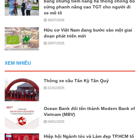
bằng chứng tiềm năng hệ thống chống bó
cứng phanh nâng cao TGT cho người đi
xe mô tô
30/07/2026
Hữu cơ Việt Nam đang bước vào một giai
đoạn phát triển mới
29/07/2026
XEM NHIỀU
Thông xe cầu Tân Kỳ Tân Quý
21/01/2025
Ocean Bank đổi tên thành Modern Bank of
Vietnam (MBV)
04/01/2025
Hiệp hội Ngành tóc và Làm đẹp TP.HCM tổ