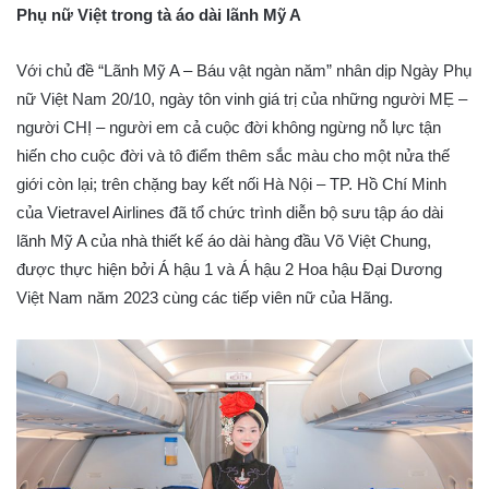
Phụ nữ Việt trong tà áo dài lãnh Mỹ A
Với chủ đề “Lãnh Mỹ A – Báu vật ngàn năm” nhân dịp Ngày Phụ
nữ Việt Nam 20/10, ngày tôn vinh giá trị của những người MẸ –
người CHỊ – người em cả cuộc đời không ngừng nỗ lực tận
hiến cho cuộc đời và tô điểm thêm sắc màu cho một nửa thế
giới còn lại; trên chặng bay kết nối Hà Nội – TP. Hồ Chí Minh
của Vietravel Airlines đã tổ chức trình diễn bộ sưu tập áo dài
lãnh Mỹ A của nhà thiết kế áo dài hàng đầu Võ Việt Chung,
được thực hiện bởi Á hậu 1 và Á hậu 2 Hoa hậu Đại Dương
Việt Nam năm 2023 cùng các tiếp viên nữ của Hãng.