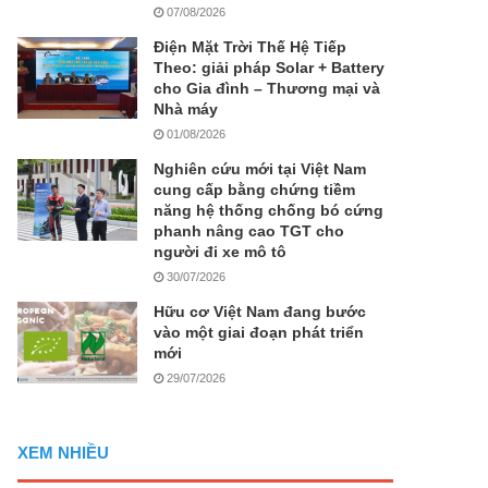
07/08/2026
Điện Mặt Trời Thế Hệ Tiếp
Theo: giải pháp Solar + Battery
cho Gia đình – Thương mại và
Nhà máy
01/08/2026
Nghiên cứu mới tại Việt Nam
cung cấp bằng chứng tiềm
năng hệ thống chống bó cứng
phanh nâng cao TGT cho
người đi xe mô tô
30/07/2026
Hữu cơ Việt Nam đang bước
vào một giai đoạn phát triển
mới
29/07/2026
XEM NHIỀU