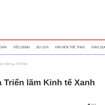
 SẢN
TIÊU DÙNG
DU LỊCH
VĂN HÓA THỂ THAO
GIÁO DỤ
anh 2024 tại TP.HCM
 Triển lãm Kinh tế Xanh