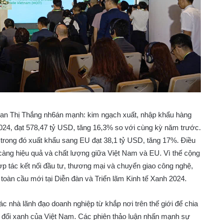
an Thị Thắng nh6án mạnh: kim ngạch xuất, nhập khẩu hàng
024, đạt 578,47 tỷ USD, tăng 16,3% so với cùng kỳ năm trước.
trong đó xuất khẩu sang EU đạt 38,1 tỷ USD, tăng 17%. Điều
 càng hiệu quả và chất lượng giữa Việt Nam và EU. Vì thế cộng
p tác kết nối đầu tư, thương mại và chuyển giao công nghệ,
toàn cầu mới tại Diễn đàn và Triển lãm Kinh tế Xanh 2024.
ác nhà lãnh đạo doanh nghiệp từ khắp nơi trên thế giới để chia
n đổi xanh của Việt Nam. Các phiên thảo luận nhấn mạnh sự