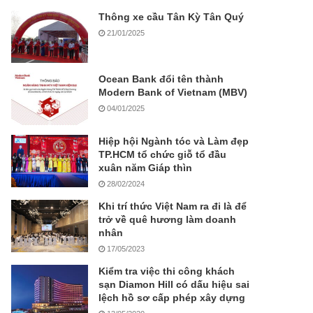
Thông xe cầu Tân Kỳ Tân Quý
21/01/2025
Ocean Bank đổi tên thành
Modern Bank of Vietnam (MBV)
04/01/2025
Hiệp hội Ngành tóc và Làm đẹp
TP.HCM tổ chức giỗ tổ đầu
xuân năm Giáp thìn
28/02/2024
Khi trí thức Việt Nam ra đi là để
trở về quê hương làm doanh
nhân
17/05/2023
Kiểm tra việc thi công khách
sạn Diamon Hill có dấu hiệu sai
lệch hồ sơ cấp phép xây dựng