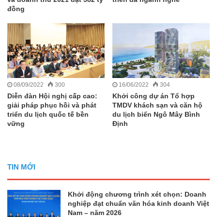
đồng
08/09/2022
300
16/06/2022
304
Diễn đàn Hội nghị cấp cao:
Khởi công dự án Tổ hợp
giải pháp phục hồi và phát
TMDV khách sạn và căn hộ
triển du lịch quốc tế bền
du lịch biển Ngô Mây Bình
vững
Định
TIN MỚI
Khởi động chương trình xét chọn: Doanh
nghiệp đạt chuẩn văn hóa kinh doanh Việt
Nam – năm 2026