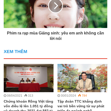
Phim ra rạp mùa Giáng sinh: yêu em anh không cần
lời nói
XEM THÊM
08/04/2021
313
30/01/2024
784
Chứng khoán Rồng Việt tăng
Tập đoàn TTC khẳng định
vốn điều lệ lên 1.051 tỷ đồng
vai trò bền vững từ sự phát
và doanh thu 2021 đạt 582 tỷ
triển đa ngành nghề