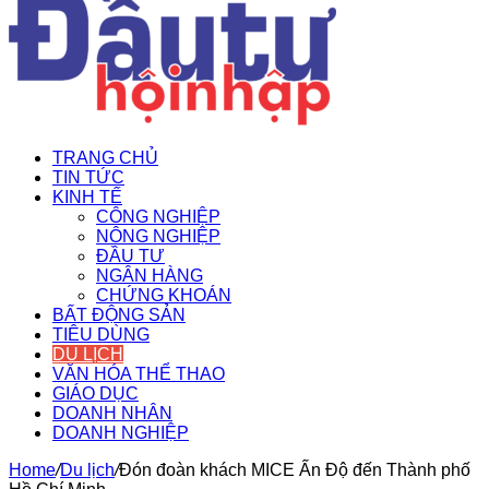
TRANG CHỦ
TIN TỨC
KINH TẾ
CÔNG NGHIỆP
NÔNG NGHIỆP
ĐẦU TƯ
NGÂN HÀNG
CHỨNG KHOÁN
BẤT ĐỘNG SẢN
TIÊU DÙNG
DU LỊCH
VĂN HÓA THỂ THAO
GIÁO DỤC
DOANH NHÂN
DOANH NGHIỆP
Home
/
Du lịch
/
Đón đoàn khách MICE Ấn Độ đến Thành phố