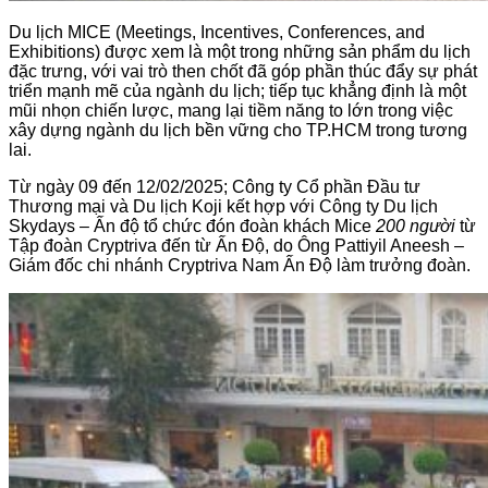
Du lịch MICE (Meetings, Incentives, Conferences, and
Exhibitions) được xem là một trong những sản phẩm du lịch
đặc trưng, với vai trò then chốt đã góp phần thúc đẩy sự phát
triển mạnh mẽ của ngành du lịch; tiếp tục khẳng định là một
mũi nhọn chiến lược, mang lại tiềm năng to lớn trong việc
xây dựng ngành du lịch bền vững cho TP.HCM trong tương
lai.
Từ ngày 09 đến 12/02/2025; Công ty Cổ phần Đầu tư
Thương mại và Du lịch Koji kết hợp với Công ty Du lịch
Skydays – Ấn độ tổ chức đón đoàn khách Mice
200 người
từ
Tập đoàn Cryptriva đến từ Ấn Độ, do Ông Pattiyil Aneesh –
Giám đốc chi nhánh Cryptriva Nam Ấn Độ làm trưởng đoàn.