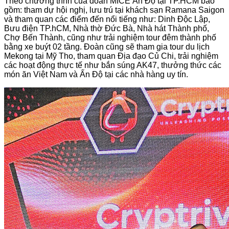
Theo chương trình của đoàn MICE Ấn Độ tại TP.HCM bao
gồm: tham dự hội nghị, lưu trú tại khách sạn Ramana Saigon
và tham quan các điểm đến nổi tiếng như: Dinh Độc Lập,
Bưu điện TP.hCM, Nhà thờ Đức Bà, Nhà hát Thành phố,
Chợ Bến Thành, cũng như trải nghiệm tour đêm thành phố
bằng xe buýt 02 tầng. Đoàn cũng sẽ tham gia tour du lịch
Mekong tại Mỹ Tho, tham quan Địa đạo Củ Chi, trải nghiệm
các hoạt động thực tế như bắn súng AK47, thưởng thức các
món ăn Việt Nam và Ấn Độ tại các nhà hàng uy tín.