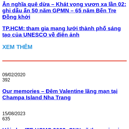
Ân nghĩa quê dừa – Khát vọng vươn xa lần 02:
ghi dấu ấn 50 năm GPMN – 65 năm Bến Tre
Đồng khởi
TP.HCM: tham gia mạng lưới thành phố sáng
tạo của UNESCO về điện ảnh
XEM THÊM
09/02/2020
392
Our memories – Đêm Valentine lãng mạn tại
Champa Island Nha Trang
15/08/2023
635