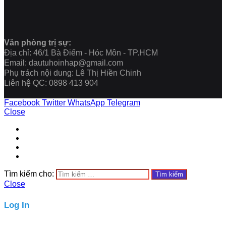
Văn phòng trị sự:
Địa chỉ: 46/1 Bà Điểm - Hóc Môn - TP.HCM
Email: dautuhoinhap@gmail.com
Phụ trách nội dung: Lê Thị Hiền Chinh
Liên hệ QC: 0898 413 904
Facebook
Twitter
WhatsApp
Telegram
Close
Tìm kiếm cho:
Close
Log In