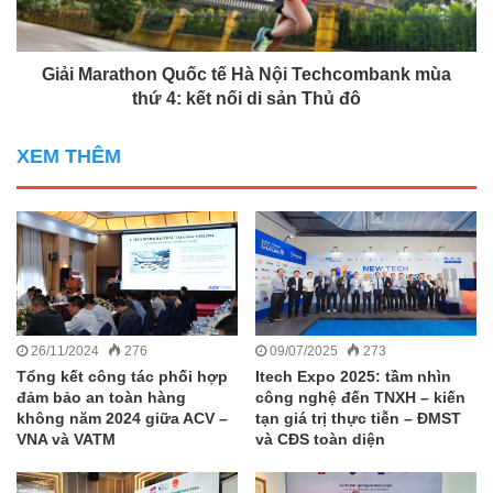
Giải Marathon Quốc tế Hà Nội Techcombank mùa
thứ 4: kết nối di sản Thủ đô
XEM THÊM
26/11/2024
276
09/07/2025
273
Tổng kết công tác phối hợp
Itech Expo 2025: tầm nhìn
đảm bảo an toàn hàng
công nghệ đến TNXH – kiến
không năm 2024 giữa ACV –
tạn giá trị thực tiễn – ĐMST
VNA và VATM
và CĐS toàn diện