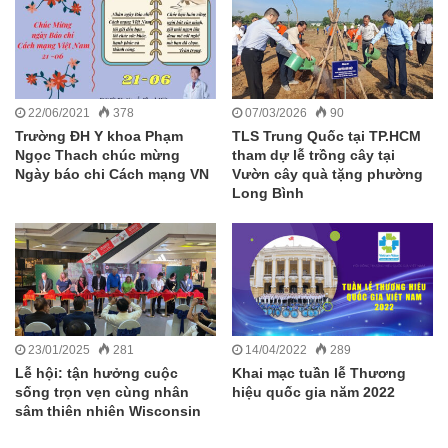
22/06/2021
378
07/03/2026
90
Trường ĐH Y khoa Phạm
TLS Trung Quốc tại TP.HCM
Ngọc Thach chúc mừng
tham dự lễ trồng cây tại
Ngày báo chi Cách mạng VN
Vườn cây quà tặng phường
Long Bình
23/01/2025
281
14/04/2022
289
Lễ hội: tận hưởng cuộc
Khai mạc tuần lễ Thương
sống trọn vẹn cùng nhân
hiệu quốc gia năm 2022
sâm thiên nhiên Wisconsin