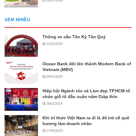
29/07/2026
XEM NHIỀU
Thông xe cầu Tân Kỳ Tân Quý
21/01/2025
Ocean Bank đổi tên thành Modern Bank of
Vietnam (MBV)
04/01/2025
Hiệp hội Ngành tóc và Làm đẹp TP.HCM tổ
chức giỗ tổ đầu xuân năm Giáp thìn
28/02/2024
Khi trí thức Việt Nam ra đi là để trở về quê
hương làm doanh nhân
17/05/2023