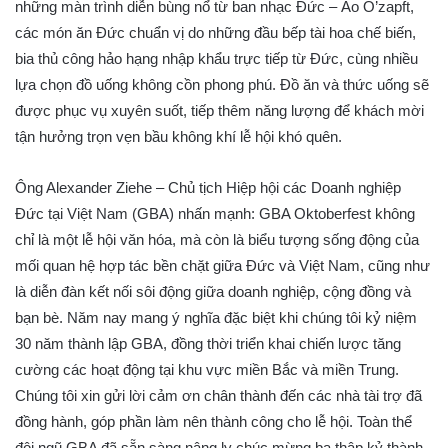
những màn trình diễn bùng nổ từ ban nhạc Đức – Áo O’zapft,
các món ăn Đức chuẩn vị do những đầu bếp tài hoa chế biến,
bia thủ công hảo hạng nhập khẩu trực tiếp từ Đức, cùng nhiều
lựa chọn đồ uống không cồn phong phú. Đồ ăn và thức uống sẽ
được phục vụ xuyên suốt, tiếp thêm năng lượng để khách mời
tận hưởng trọn vẹn bầu không khí lễ hội khó quên.
Ông Alexander Ziehe – Chủ tịch Hiệp hội các Doanh nghiệp
Đức tại Việt Nam (GBA) nhấn mạnh: GBA Oktoberfest không
chỉ là một lễ hội văn hóa, mà còn là biểu tượng sống động của
mối quan hệ hợp tác bền chặt giữa Đức và Việt Nam, cũng như
là diễn đàn kết nối sôi động giữa doanh nghiệp, cộng đồng và
bạn bè. Năm nay mang ý nghĩa đặc biệt khi chúng tôi kỷ niệm
30 năm thành lập GBA, đồng thời triển khai chiến lược tăng
cường các hoạt động tại khu vực miền Bắc và miền Trung.
Chúng tôi xin gửi lời cảm ơn chân thành đến các nhà tài trợ đã
đồng hành, góp phần làm nên thành công cho lễ hội. Toàn thể
đội ngũ GBA đã sẵn sàng nâng ly chúc mừng ba thập kỷ thành