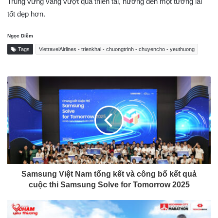
Trung vững vàng vượt qua thiên tai, hướng đến một tương lai
tốt đẹp hơn.
Ngọc Diễm
Tags
VietravelAirlines - trienkhai - chuongtrinh - chuyencho - yeuthuong
Samsung Việt Nam tổng kết và công bố kết quả
cuộc thi Samsung Solve for Tomorrow 2025