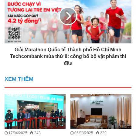
Giải Marathon Quốc tế Thành phố Hồ Chí Minh
Techcombank mùa thứ 8: công bố bộ vật phẩm thi
đấu
XEM THÊM
17/04/2025
243
06/03/2025
229