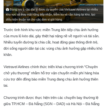
Đáng lưu ý, các đại lý được ủy quyền của Vietravel Airlines tại nhiều
khu vực sẽ thay mặt hãng tiếp nhận, kiểm tra và cân hàng tại kho, tạo
điều kiện thuận lợi cho các đơn vị gửi hàng.
Trước tình hình khu vực miền Trung liên tiếp chịu ảnh hưởng
của mưa lũ kéo dài, gây thiệt hại nặng nề về người và tài sản.
Nhiều tuyến đường bị chia cắt, hoạt động giao thông đình trệ,
đời sống người dân tại các vùng chịu ảnh hưởng gặp nhiều khó
khăn.
Vietravel Airlines chính thức triển khai chương trình “Chuyên
chở yêu thương” nhằm hỗ trợ vận chuyển miễn phí hàng hóa
cứu trợ đến đồng bào miền Trung đang chịu ảnh hưởng thiên
tai.
Chương trình được thực hiện trên các chuyến bay thường lệ
giữa TP.HCM – Đà Nẵng (SGN – DAD) và Hà Nội – Đà Nẵng