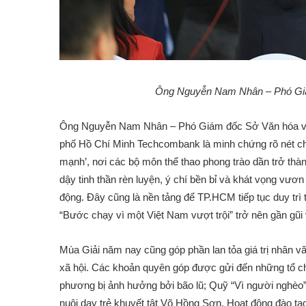
Ông Nguyễn Nam Nhân – Phó Gi
Ông Nguyễn Nam Nhân – Phó Giám đốc Sở Văn hóa và 
phố Hồ Chí Minh Techcombank là minh chứng rõ nét c
mạnh’, nơi các bộ môn thể thao phong trào dần trở thà
dậy tinh thần rèn luyện, ý chí bền bỉ và khát vọng vươ
động. Đây cũng là nền tảng để TP.HCM tiếp tục duy trì th
“Bước chạy vì một Việt Nam vượt trội” trở nên gần gũi 
Mùa Giải năm nay cũng góp phần lan tỏa giá trị nhân v
xã hội. Các khoản quyên góp được gửi đến những tổ ch
phương bị ảnh hưởng bởi bão lũ; Quỹ “Vì người nghè
nuôi dạy trẻ khuyết tật Võ Hồng Sơn, Hoạt động đào tạo