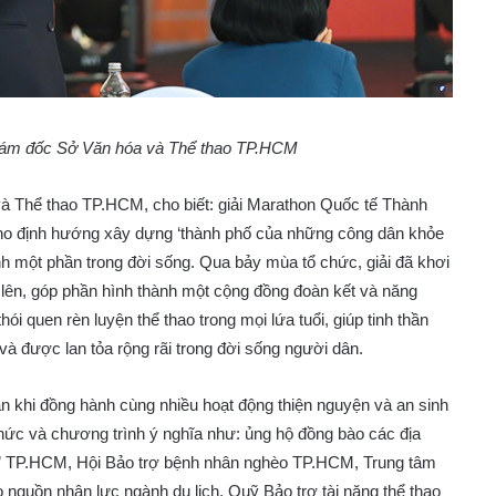
ám đốc Sở Văn hóa và Thể thao TP.HCM
Thể thao TP.HCM, cho biết: giải Marathon Quốc tế Thành
ho định hướng xây dựng ‘thành phố của những công dân khỏe
nh một phần trong đời sống. Qua bảy mùa tổ chức, giải đã khơi
n lên, góp phần hình thành một cộng đồng đoàn kết và năng
ói quen rèn luyện thể thao trong mọi lứa tuổi, giúp tinh thần
và được lan tỏa rộng rãi trong đời sống người dân.
ăn khi đồng hành cùng nhiều hoạt động thiện nguyện và an sinh
ức và chương trình ý nghĩa như: ủng hộ đồng bào các địa
o” TP.HCM, Hội Bảo trợ bệnh nhân nghèo TP.HCM, Trung tâm
 nguồn nhân lực ngành du lịch, Quỹ Bảo trợ tài năng thể thao