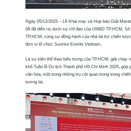
Ngày 05/12/2025
–
Lễ Khai mạc và Họp báo Giải Mara
08 đã diễn ra; dưới sự chỉ đạo của UNBD TP.HCM, Sở D
TP.HCM, cùng sự đồng hành của nhà tài trợ chiến l
đơn vị tổ chức Sunrise Events Vietnam.
Là sự kiện thể thao biểu trưng của TP.HCM; giải chạy 
khổ Tuần lễ Du lịch Thành phố Hồ Chí Minh 2025, góp ph
văn hóa, một trong những trụ cột quan trọng trong chi
tương lai.