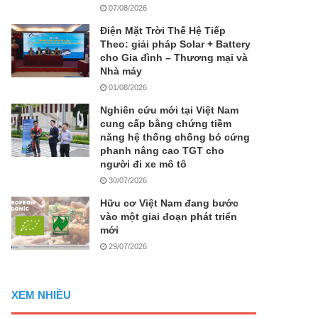
07/08/2026
Điện Mặt Trời Thế Hệ Tiếp
Theo: giải pháp Solar + Battery
cho Gia đình – Thương mại và
Nhà máy
01/08/2026
Nghiên cứu mới tại Việt Nam
cung cấp bằng chứng tiềm
năng hệ thống chống bó cứng
phanh nâng cao TGT cho
người đi xe mô tô
30/07/2026
Hữu cơ Việt Nam đang bước
vào một giai đoạn phát triển
mới
29/07/2026
XEM NHIỀU