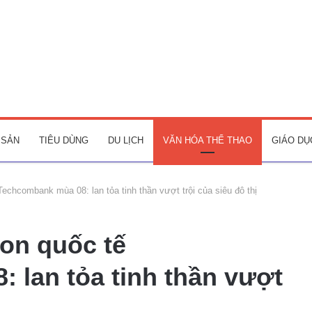
 SẢN
TIÊU DÙNG
DU LỊCH
VĂN HÓA THỂ THAO
GIÁO DỤ
echcombank mùa 08: lan tỏa tinh thần vượt trội của siêu đô thị
hon quốc tế
 lan tỏa tinh thần vượt