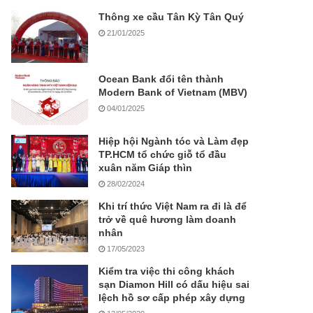
Thông xe cầu Tân Kỳ Tân Quý
21/01/2025
Ocean Bank đổi tên thành
Modern Bank of Vietnam (MBV)
04/01/2025
Hiệp hội Ngành tóc và Làm đẹp
TP.HCM tổ chức giỗ tổ đầu
xuân năm Giáp thìn
28/02/2024
Khi trí thức Việt Nam ra đi là để
trở về quê hương làm doanh
nhân
17/05/2023
Kiểm tra việc thi công khách
sạn Diamon Hill có dấu hiệu sai
lệch hồ sơ cấp phép xây dựng