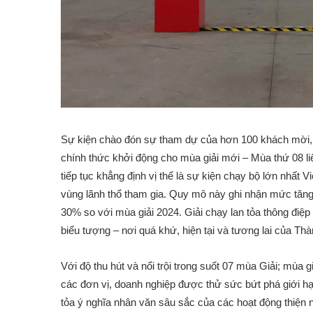
Sự kiện chào đón sự tham dự của hơn 100 khách mời,
chính thức khởi động cho mùa giải mới – Mùa thứ 08 li
tiếp tục khẳng định vị thế là sự kiện chạy bộ lớn nhất
vùng lãnh thổ tham gia. Quy mô này ghi nhận mức tăng
30% so với mùa giải 2024. Giải chạy lan tỏa thông điệp
biểu tượng – nơi quá khứ, hiện tại và tương lai của Th
Với độ thu hút và nổi trội trong suốt 07 mùa Giải; mùa
các đơn vị, doanh nghiệp được thử sức bứt phá giới h
tỏa ý nghĩa nhân văn sâu sắc của các hoạt động thiện 