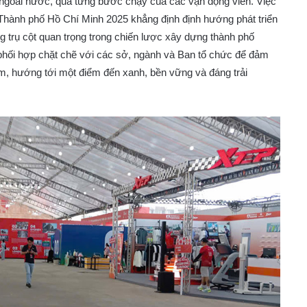
à ngoài nước, qua từng bước chạy của các vận động viên. Việc
 Thành phố Hồ Chí Minh 2025 khẳng định định hướng phát triển
ng trụ cột quan trọng trong chiến lược xây dựng thành phố
ục phối hợp chặt chẽ với các sở, ngành và Ban tổ chức để đảm
ệm, hướng tới một điểm đến xanh, bền vững và đáng trải