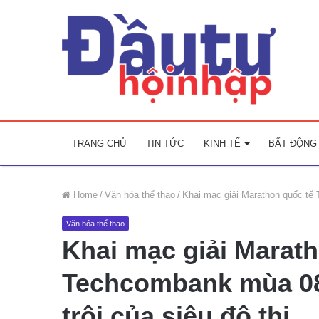
TRANG CHỦ
TIN TỨC
KINH TẾ
BẤT ĐỘNG
Home
/
Văn hóa thể thao
/
Khai mạc giải Marathon quốc tế T
Văn hóa thể thao
Khai mạc giải Marat
Techcombank mùa 08:
trội của siêu đô thị