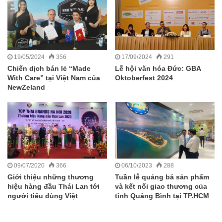
19/05/2024
356
17/09/2024
291
Chiến dịch bán lẻ “Made
Lễ hội văn hóa Đức: GBA
With Care” tại Việt Nam của
Oktoberfest 2024
NewZeland
09/07/2020
366
06/10/2023
288
Giới thiệu những thương
Tuần lễ quảng bá sản phẩm
hiệu hàng đầu Thái Lan tới
và kết nối giao thương của
người tiêu dùng Việt
tỉnh Quảng Bình tại TP.HCM