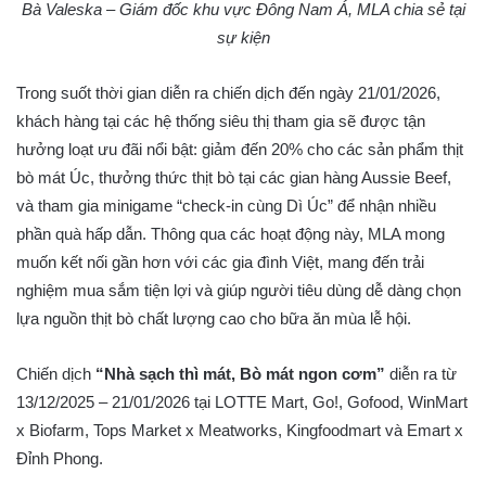
Bà Valeska – Giám đốc khu vực Đông Nam Á, MLA chia sẻ tại
sự kiện
Trong suốt thời gian diễn ra chiến dịch đến ngày 21/01/2026,
khách hàng tại các hệ thống siêu thị tham gia sẽ được tận
hưởng loạt ưu đãi nổi bật: giảm đến 20% cho các sản phẩm thịt
bò mát Úc, thưởng thức thịt bò tại các gian hàng Aussie Beef,
và tham gia minigame “check-in cùng Dì Úc” để nhận nhiều
phần quà hấp dẫn. Thông qua các hoạt động này, MLA mong
muốn kết nối gần hơn với các gia đình Việt, mang đến trải
nghiệm mua sắm tiện lợi và giúp người tiêu dùng dễ dàng chọn
lựa nguồn thịt bò chất lượng cao cho bữa ăn mùa lễ hội.
Chiến dịch
“Nhà sạch thì mát, Bò mát ngon cơm”
diễn ra từ
13/12/2025 – 21/01/2026 tại LOTTE Mart, Go!, Gofood, WinMart
x Biofarm, Tops Market x Meatworks, Kingfoodmart và Emart x
Đỉnh Phong.