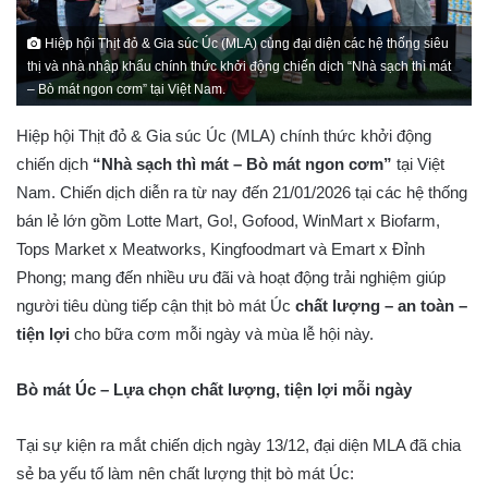
Hiệp hội Thịt đỏ & Gia súc Úc (MLA) cùng đại diện các hệ thống siêu
thị và nhà nhập khẩu chính thức khởi động chiến dịch “Nhà sạch thì mát
– Bò mát ngon cơm” tại Việt Nam.
Hiệp hội Thịt đỏ & Gia súc Úc (MLA) chính thức khởi động
chiến dịch
“Nhà sạch thì mát – Bò mát ngon cơm”
tại Việt
Nam. Chiến dịch diễn ra từ nay đến 21/01/2026 tại các hệ thống
bán lẻ lớn gồm Lotte Mart, Go!, Gofood, WinMart x Biofarm,
Tops Market x Meatworks, Kingfoodmart và Emart x Đỉnh
Phong; mang đến nhiều ưu đãi và hoạt động trải nghiệm giúp
người tiêu dùng tiếp cận thịt bò mát Úc
chất lượng – an toàn –
tiện lợi
cho bữa cơm mỗi ngày và mùa lễ hội này.
Bò mát Úc – Lựa chọn chất lượng, tiện lợi mỗi ngày
Tại sự kiện ra mắt chiến dịch ngày 13/12, đại diện MLA đã chia
sẻ ba yếu tố làm nên chất lượng thịt bò mát Úc: