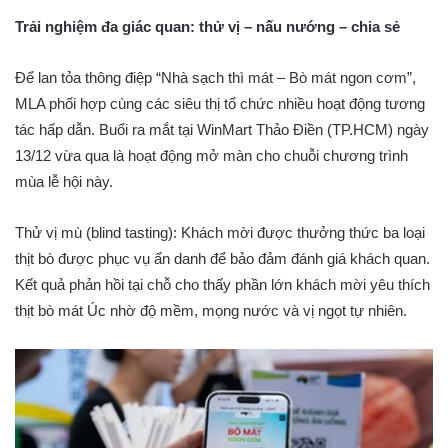
Trải nghiệm đa giác quan: thử vị – nấu nướng – chia sẻ
Để lan tỏa thông điệp “Nhà sạch thì mát – Bò mát ngon cơm”,
MLA phối hợp cùng các siêu thị tổ chức nhiều hoạt động tương
tác hấp dẫn. Buổi ra mắt tại WinMart Thảo Điền (TP.HCM) ngày
13/12 vừa qua là hoạt động mở màn cho chuỗi chương trình
mùa lễ hội này.
Thử vị mù (blind tasting): Khách mời được thưởng thức ba loại
thịt bò được phục vụ ẩn danh để bảo đảm đánh giá khách quan.
Kết quả phản hồi tại chỗ cho thấy phần lớn khách mời yêu thích
thịt bò mát Úc nhờ độ mềm, mọng nước và vị ngọt tự nhiên.