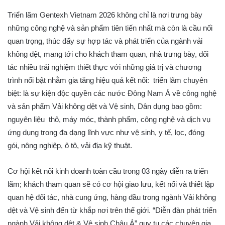
Triển lãm Gentexh Vietnam 2026 không chỉ là nơi trưng bày
những công nghệ và sản phẩm tiên tiến nhất mà còn là cầu nối
quan trọng, thúc đẩy sự hợp tác và phát triển của ngành vải
không dệt, mang tới cho khách tham quan, nhà trưng bày, đối
tác nhiều trải nghiệm thiết thực với những giá trị và chương
trình nổi bật nhằm gia tăng hiệu quả kết nối: triển lãm chuyên
biệt: là sự kiện độc quyền các nước Đông Nam Á về công nghệ
và sản phẩm Vải không dệt và Vệ sinh, Dân dụng bao gồm:
nguyên liệu thô, máy móc, thành phẩm, công nghệ và dịch vụ
ứng dụng trong đa dạng lĩnh vực như vệ sinh, y tế, lọc, đóng
gói, nông nghiệp, ô tô, vải địa kỹ thuật.
Cơ hội kết nối kinh doanh toàn cầu trong 03 ngày diễn ra triển
lãm; khách tham quan sẽ có cơ hội giao lưu, kết nối và thiết lập
quan hệ đối tác, nhà cung ứng, hàng đầu trong ngành Vải không
dệt và Vệ sinh đến từ khắp nơi trên thế giới. “Diễn đàn phát triển
ngành Vải không dệt & Vệ sinh Châu Á” quy tụ các chuyên gia