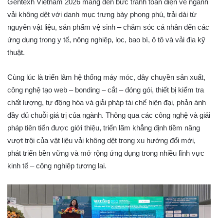
Gentexh Vietnam 2026 mang đến bức tranh toàn diện về ngành
vải không dệt với danh mục trưng bày phong phú, trải dài từ
nguyên vật liệu, sản phẩm vệ sinh – chăm sóc cá nhân đến các
ứng dụng trong y tế, nông nghiệp, lọc, bao bì, ô tô và vải địa kỹ
thuật.
Cùng lúc là triển lãm hệ thống máy móc, dây chuyền sản xuất,
công nghệ tạo web – bonding – cắt – đóng gói, thiết bị kiểm tra
chất lượng, tự động hóa và giải pháp tái chế hiện đại, phản ánh
đầy đủ chuỗi giá trị của ngành. Thông qua các công nghệ và giải
pháp tiên tiến được giới thiệu, triển lãm khẳng định tiềm năng
vượt trội của vật liệu vải không dệt trong xu hướng đổi mới,
phát triển bền vững và mở rộng ứng dụng trong nhiều lĩnh vực
kinh tế – công nghiệp tương lai.