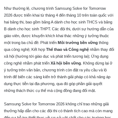
Như thường lệ, chương trình Samsung Solve for Tomorrow
2026 được triển khai từ tháng 4 đến tháng 10 trên toàn quốc với
hai bảng thi, bao gồm bảng A dành cho học sinh THCS và bảng
B dành cho học sinh THPT. Các đội thi, dưới sự hướng dẫn của
giáo viên, được khuyến khích khai thác những ý tưởng thuộc
một trong ba chủ đề: Phát triển
Môi trường bền vững
thông
qua công nghệ; Kết hợp
Thể thao và Công nghệ
nhằm thay đổi
xã hội (hướng tới giáo dục và phát triển tương lai); Ứng dụng
công nghệ nhằm phát triển
Xã hội bền vững
. Không dừng lại ở
ý tưởng trên văn bản, chương trình còn đặt ra yêu cầu và lộ
trình để biến các sáng kiến trở thành giải pháp có khả năng áp
dụng thực tiễn tại địa phương, qua đó góp phần giải quyết
những thách thức cụ thể mà cộng đồng đang đối mặt.
Samsung Solve for Tomorrow 2026 không chỉ trao những giải
thưởng hấp dẫn cho các đội thi có thành tích cao mà còn mang
đến sự hỗ trợ thiết thực về cơ sở vật chất cho các trường học