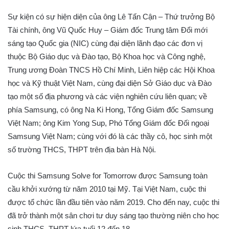
Sự kiện có sự hiện diện của ông Lê Tấn Cận – Thứ trưởng Bộ
Tài chính, ông Vũ Quốc Huy – Giám đốc Trung tâm Đổi mới
sáng tạo Quốc gia (NIC) cùng đại diện lãnh đạo các đơn vị
thuộc Bộ Giáo dục và Đào tạo, Bộ Khoa học và Công nghệ,
Trung ương Đoàn TNCS Hồ Chí Minh, Liên hiệp các Hội Khoa
học và Kỹ thuật Việt Nam, cùng đại diện Sở Giáo dục và Đào
tạo một số địa phương và các viện nghiên cứu liên quan; về
phía Samsung, có ông Na Ki Hong, Tổng Giám đốc Samsung
Việt Nam; ông Kim Yong Sup, Phó Tổng Giám đốc Đối ngoại
Samsung Việt Nam; cùng với đó là các thầy cô, học sinh một
số trường THCS, THPT trên địa bàn Hà Nội.
Cuộc thi Samsung Solve for Tomorrow được Samsung toàn
cầu khởi xướng từ năm 2010 tại Mỹ. Tại Việt Nam, cuộc thi
được tổ chức lần đầu tiên vào năm 2019. Cho đến nay, cuộc thi
đã trở thành một sân chơi tư duy sáng tạo thường niên cho học
sinh THCS, THPT lứa tuổi 12 đến 18.