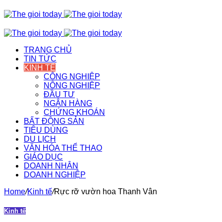
TRANG CHỦ
TIN TỨC
KINH TẾ
CÔNG NGHIỆP
NÔNG NGHIỆP
ĐẦU TƯ
NGÂN HÀNG
CHỨNG KHOÁN
BẤT ĐỘNG SẢN
TIÊU DÙNG
DU LỊCH
VĂN HÓA THỂ THAO
GIÁO DỤC
DOANH NHÂN
DOANH NGHIỆP
Home
/
Kinh tế
/
Rực rỡ vườn hoa Thanh Vân
Kinh tế