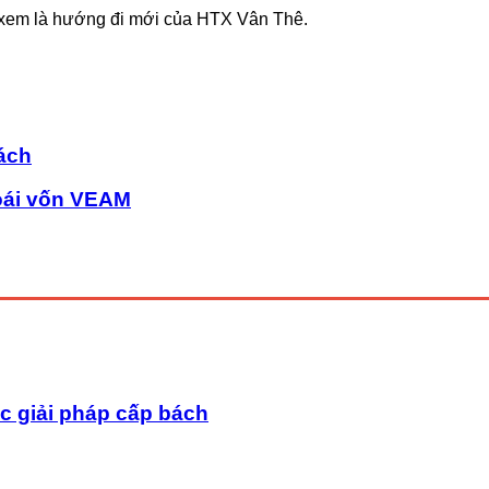
 xem là hướng đi mới của HTX Vân Thê.
ách
oái vốn VEAM
ác giải pháp cấp bách