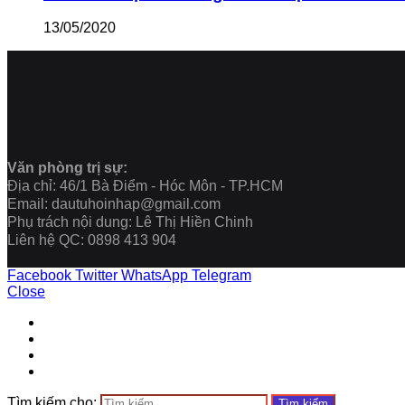
13/05/2020
Văn phòng trị sự:
Địa chỉ: 46/1 Bà Điểm - Hóc Môn - TP.HCM
Email: dautuhoinhap@gmail.com
Phụ trách nội dung: Lê Thị Hiền Chinh
Liên hệ QC: 0898 413 904
Facebook
Twitter
WhatsApp
Telegram
Close
Tìm kiếm cho: