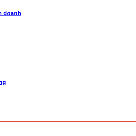
h doanh
ờng