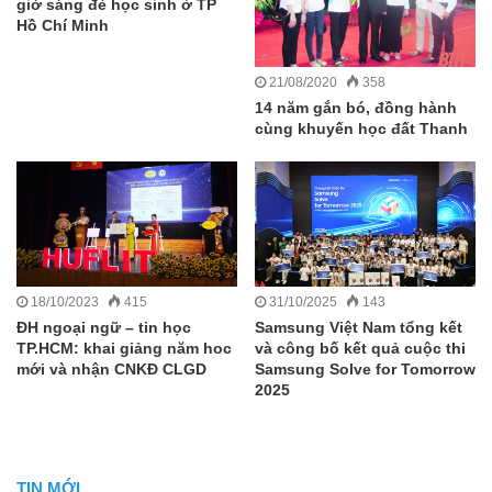
giờ sáng đè học sinh ở TP
Hồ Chí Minh
21/08/2020
358
14 năm gắn bó, đồng hành
cùng khuyến học đất Thanh
18/10/2023
415
31/10/2025
143
ĐH ngoại ngữ – tin học
Samsung Việt Nam tổng kết
TP.HCM: khai giảng năm hoc
và công bố kết quả cuộc thi
mới và nhận CNKĐ CLGD
Samsung Solve for Tomorrow
2025
TIN MỚI