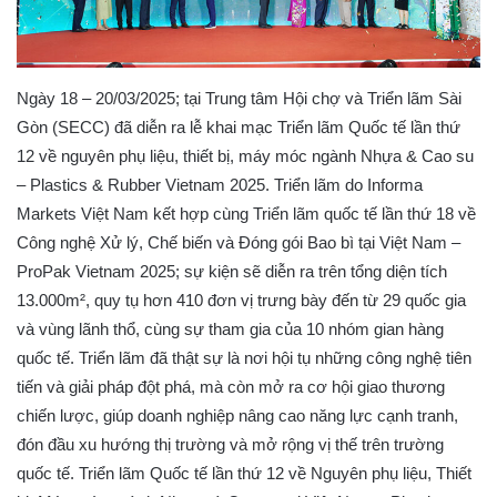
Ngày 18 – 20/03/2025; tại Trung tâm Hội chợ và Triển lãm Sài
Gòn (SECC) đã diễn ra lễ khai mạc Triển lãm Quốc tế lần thứ
12 về nguyên phụ liệu, thiết bị, máy móc ngành Nhựa & Cao su
– Plastics & Rubber Vietnam 2025. Triển lãm do Informa
Markets Việt Nam kết hợp cùng Triển lãm quốc tế lần thứ 18 về
Công nghệ Xử lý, Chế biến và Đóng gói Bao bì tại Việt Nam –
ProPak Vietnam 2025; sự kiện sẽ diễn ra trên tổng diện tích
13.000m², quy tụ hơn 410 đơn vị trưng bày đến từ 29 quốc gia
và vùng lãnh thổ, cùng sự tham gia của 10 nhóm gian hàng
quốc tế. Triển lãm đã thật sự là nơi hội tụ những công nghệ tiên
tiến và giải pháp đột phá, mà còn mở ra cơ hội giao thương
chiến lược, giúp doanh nghiệp nâng cao năng lực cạnh tranh,
đón đầu xu hướng thị trường và mở rộng vị thế trên trường
quốc tế. Triển lãm Quốc tế lần thứ 12 về Nguyên phụ liệu, Thiết