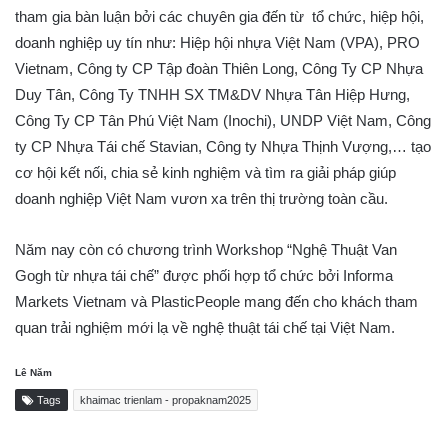
tham gia bàn luận bởi các chuyên gia đến từ tổ chức, hiệp hội,
doanh nghiệp uy tín như: Hiệp hội nhựa Việt Nam (VPA), PRO
Vietnam, Công ty CP Tập đoàn Thiên Long, Công Ty CP Nhựa
Duy Tân, Công Ty TNHH SX TM&DV Nhựa Tân Hiệp Hưng,
Công Ty CP Tân Phú Việt Nam (Inochi), UNDP Việt Nam, Công
ty CP Nhựa Tái chế Stavian, Công ty Nhựa Thịnh Vượng,… tạo
cơ hội kết nối, chia sẻ kinh nghiệm và tìm ra giải pháp giúp
doanh nghiệp Việt Nam vươn xa trên thị trường toàn cầu.
Năm nay còn có chương trình Workshop “Nghệ Thuật Van
Gogh từ nhựa tái chế” được phối hợp tổ chức bởi Informa
Markets Vietnam và PlasticPeople mang đến cho khách tham
quan trải nghiệm mới lạ về nghệ thuật tái chế tại Việt Nam.
Lê Năm
Tags
khaimac trienlam - propaknam2025