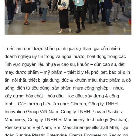
Triển lãm còn được khẳng định qua sự tham gia của nhiều
doanh nghiệp uy tín trong và ngoài nước, hoạt động trong các
lĩnh vực nguyên liệu nhựa & cao su, khuôn – đùn cao su, dệt
may, dược phẩm – mỹ phẩm – thiết bị y tế, phôi pet, bao bì & in
ấn, nội thất, thiết bị gia dụng, đúc & khuôn mẫu, thực phẩm & đồ
uống, điện tử tiêu dùng, sản phẩm nhựa công nghiệp – nhựa
xây dựng, hóa chất – hóa dầu – lọc dầu, xây dựng & công
trình…Các thương hiệu lớn như: Cloeren, Công ty TNHH
Innovation Group Việt Nam, Công ty TNHH Piovan Plastics
Machinery, Công ty TNHH St Machinery Technology (Foshan),
Rieckermann Việt Nam, Sml Maschinengesellschaft Mbh, Tập
đoàn Sunrise Plastic Enterprise, Erema Engineering Recycling