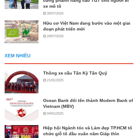
cứng phanh nâng cao TGT cho người đi
xe mô tô
30/07/2026
Hữu cơ Việt Nam đang bước vào một giai
đoạn phát triển mới
29/07/2026
XEM NHIỀU
Thông xe cầu Tân Kỳ Tân Quý
21/01/2025
Ocean Bank đổi tên thành Modern Bank of
Vietnam (MBV)
04/01/2025
Hiệp hội Ngành tóc và Làm đẹp TP.HCM tổ
chức giỗ tổ đầu xuân năm Giáp thìn