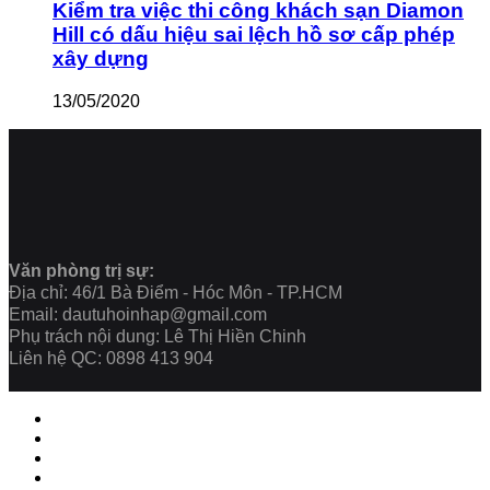
Kiểm tra việc thi công khách sạn Diamon
Hill có dấu hiệu sai lệch hồ sơ cấp phép
xây dựng
13/05/2020
Văn phòng trị sự:
Địa chỉ: 46/1 Bà Điểm - Hóc Môn - TP.HCM
Email: dautuhoinhap@gmail.com
Phụ trách nội dung: Lê Thị Hiền Chinh
Liên hệ QC: 0898 413 904
Close