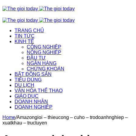
TRANG CHỦ
TIN TỨC
KINH TẾ
CÔNG NGHIỆP
NÔNG NGHIỆP
ĐẦU TƯ
NGÂN HÀNG
CHỨNG KHOÁN
BẤT ĐỘNG SẢN
TIÊU DÙNG
DU LỊCH
VĂN HÓA THỂ THAO
GIÁO DỤC
DOANH NHÂN
DOANH NGHIỆP
Home
/
Amazongioi – thieucong – cuho – trodoanhnghiep –
xuatkhau – tructuyen