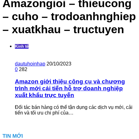
Amazongioi – thieucong
– cuho – trodoanhnghiep
– xuatkhau – tructuyen
Kinh tế
dautuhoinhap
20/10/2023
0
282
Amazon giới thiệu công cụ và chương
trình mới cải tiến hỗ trợ doanh nghiệp
xuất khẩu trực tuyến
Đối tác bán hàng có thể tận dụng các dịch vụ mới, cải
tiến và tối ưu chi phí của…
TIN MỚI