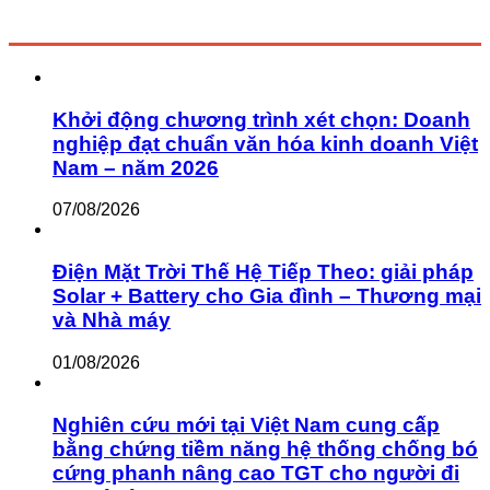
Khởi động chương trình xét chọn: Doanh
nghiệp đạt chuẩn văn hóa kinh doanh Việt
Nam – năm 2026
07/08/2026
Điện Mặt Trời Thế Hệ Tiếp Theo: giải pháp
Solar + Battery cho Gia đình – Thương mại
và Nhà máy
01/08/2026
Nghiên cứu mới tại Việt Nam cung cấp
bằng chứng tiềm năng hệ thống chống bó
cứng phanh nâng cao TGT cho người đi