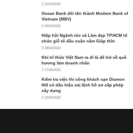
21/01/2025
Ocean Bank đổi tên thành Modern Bank of
Vietnam (MBV)
04/01/2025
Hiệp hội Ngành tóc và Làm đẹp TP.HCM tổ
chức giỗ tổ đầu xuân năm Giáp thìn
28/02/2024
Khi trí thức Việt Nam ra đi là để trở về quê
hương làm doanh nhân
17/05/2023
Kiểm tra việc thi công khách sạn Diamon
Hill có dấu hiệu sai lệch hồ sơ cấp phép
xây dựng
13/05/2020