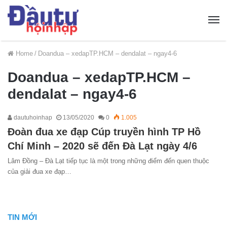
Home
/
Doandua – xedapTP.HCM – dendalat – ngay4-6
Doandua – xedapTP.HCM –
dendalat – ngay4-6
dautuhoinhap
13/05/2020
0
1.005
Đoàn đua xe đạp Cúp truyền hình TP Hồ
Chí Minh – 2020 sẽ đến Đà Lạt ngày 4/6
Lâm Đồng – Đà Lạt tiếp tục là một trong những điểm đến quen thuộc
của giải đua xe đạp…
TIN MỚI