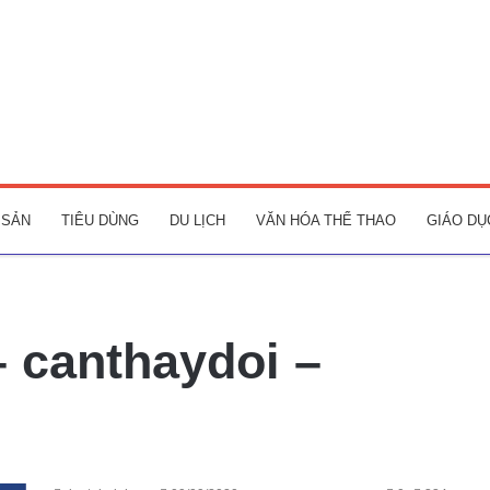
 SẢN
TIÊU DÙNG
DU LỊCH
VĂN HÓA THỂ THAO
GIÁO DỤ
– canthaydoi –