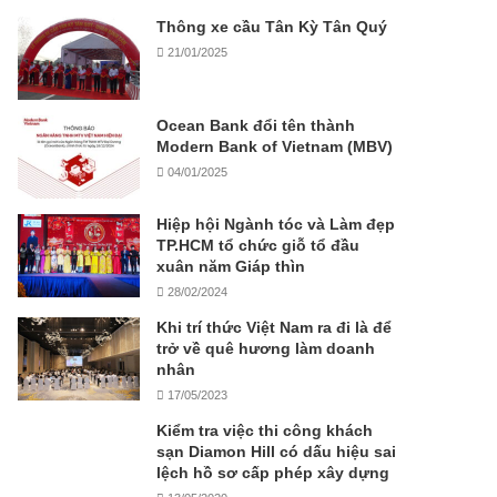
Thông xe cầu Tân Kỳ Tân Quý
21/01/2025
Ocean Bank đổi tên thành
Modern Bank of Vietnam (MBV)
04/01/2025
Hiệp hội Ngành tóc và Làm đẹp
TP.HCM tổ chức giỗ tổ đầu
xuân năm Giáp thìn
28/02/2024
Khi trí thức Việt Nam ra đi là để
trở về quê hương làm doanh
nhân
17/05/2023
Kiểm tra việc thi công khách
sạn Diamon Hill có dấu hiệu sai
lệch hồ sơ cấp phép xây dựng