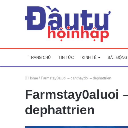
TRANG CHỦ
TIN TỨC
KINH TẾ
BẤT ĐỘNG
Home
/
Farmstay0aluoi – canthaydoi – dephattrien
Farmstay0aluoi 
dephattrien