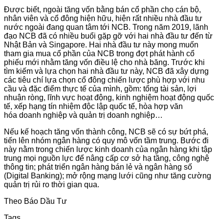
Được biết, ngoài tăng vốn bằng bán cổ phần cho cán bộ,
nhân viên và cổ đông hiện hữu, hiện rất nhiều nhà đầu tư
nước ngoài đang quan tâm tới NCB. Trong năm 2019, lãnh
đạo NCB đã có nhiều buổi gặp gỡ với hai nhà đầu tư đến từ
Nhật Bản và Singapore. Hai nhà đầu tư này mong muốn
tham gia mua cổ phần của NCB trong đợt phát hành cổ
phiếu mới nhằm tăng vốn điều lệ cho nhà băng. Trước khi
tìm kiếm và lựa chọn hai nhà đầu tư này, NCB đã xây dựng
các tiêu chí lựa chọn cổ đông chiến lược phù hợp với nhu
cầu và đặc điểm thực tế của mình, gồm: tổng tài sản, lợi
nhuận ròng, lĩnh vực hoạt động, kinh nghiệm hoạt động quốc
tế, xếp hạng tín nhiệm độc lập quốc tế, hòa hợp văn
hóa doanh nghiệp và quản trị doanh nghiệp…
Nếu kế hoạch tăng vốn thành công, NCB sẽ có sự bứt phá,
tiến lên nhóm ngân hàng có quy mô vốn tầm trung. Bước đi
này nằm trong chiến lược kinh doanh của ngân hàng khi tập
trung mọi nguồn lực để nâng cấp cơ sở hạ tầng, công nghệ
thông tin; phát triển ngân hàng bán lẻ và ngân hàng số
(Digital Banking); mở rộng mạng lưới cũng như tăng cường
quản trị rủi ro thời gian qua.
Theo Báo Dầu Tư
Tags