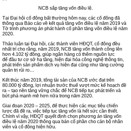
NCB sắp tăng vốn điều lệ.
Tại Đại hội cổ đông bất thường hôm nay, các cổ đông đã
thông qua Báo cáo về kết quả tăng vốn điều lệ năm 2019 và
Tờ trình phương án phát hành cổ phần tăng vốn điều lệ năm
2020.
Thảo luận tại Đại hội, các thành viên HĐQT, cổ đông đều
nhất trí cho rằng, năm 2019, NCB tăng vốn thành công lên
hơn 4.102 tỷ đồng, giúp ngân hàng có thêm nguồn lực
để đầu tư cơ sở hạ tầng, hiện đại hóa công nghệ thông tin,
phát triển sản phẩm dịch vụ hiện đại cũng như tăng cường
quản trị rủi ro…
Kết thúc năm 2019, tổng tài sản của NCB ước đạt trên
80.000 tỷ đồng, lợi nhuận trước thuế vượt mức kế hoạch đề
ra – tạo nền tảng vững chắc để NCB tiếp tục phát triển và
bứt phá mạnh mẽ hơn nữa trong năm 2020.
Giai đoạn 2020 – 2025, để thực hiện các mục tiêu chiến
lược đã đề ra, việc tiếp tục tăng vốn là hết sức cần thiết.
Chính vì vậy, HĐQT quyết định chọn phương án tăng vốn
điều lệ năm 2020 thông qua bán cổ phần cho cán bộ nhân
viên và cổ đông hiện hữu.