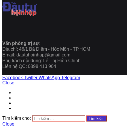
Văn phòng trị sự:
Địa chỉ: 46/1 Bà Điểm - Hóc Môn - TP.HCM
Email: dautuhoinhap@gmail.com
Phụ trách nội dung: Lê Thị Hiền Chinh
Liên hệ QC: 0898 413 904
Facebook
Twitter
WhatsApp
Telegram
Close
Tìm kiếm cho:
Close