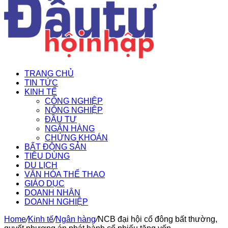
TRANG CHỦ
TIN TỨC
KINH TẾ
CÔNG NGHIỆP
NÔNG NGHIỆP
ĐẦU TƯ
NGÂN HÀNG
CHỨNG KHOÁN
BẤT ĐỘNG SẢN
TIÊU DÙNG
DU LỊCH
VĂN HÓA THỂ THAO
GIÁO DỤC
DOANH NHÂN
DOANH NGHIỆP
Home
/
Kinh tế
/
Ngân hàng
/
NCB đại hội cổ đông bất thường,