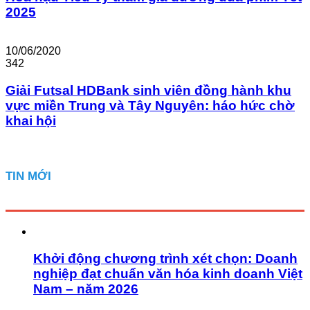
2025
10/06/2020
342
Giải Futsal HDBank sinh viên đồng hành khu
vực miền Trung và Tây Nguyên: háo hức chờ
khai hội
TIN MỚI
Khởi động chương trình xét chọn: Doanh
nghiệp đạt chuẩn văn hóa kinh doanh Việt
Nam – năm 2026