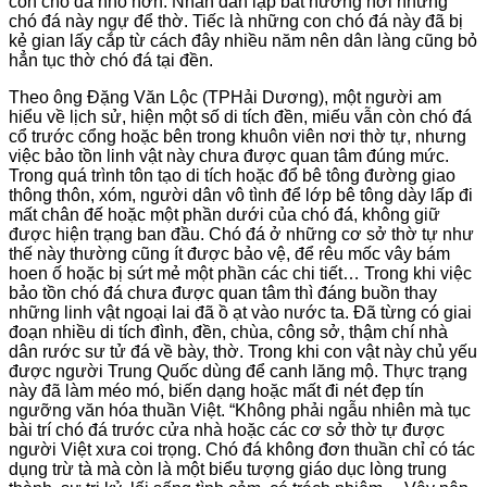
con chó đá nhỏ hơn. Nhân dân lập bát hương nơi những
chó đá này ngự để thờ. Tiếc là những con chó đá này đã bị
kẻ gian lấy cắp từ cách đây nhiều năm nên dân làng cũng bỏ
hẳn tục thờ chó đá tại đền.
Theo ông Đặng Văn Lộc (TPHải Dương), một người am
hiểu về lịch sử, hiện một số di tích đền, miếu vẫn còn chó đá
cổ trước cổng hoặc bên trong khuôn viên nơi thờ tự, nhưng
việc bảo tồn linh vật này chưa được quan tâm đúng mức.
Trong quá trình tôn tạo di tích hoặc đổ bê tông đường giao
thông thôn, xóm, người dân vô tình để lớp bê tông dày lấp đi
mất chân đế hoặc một phần dưới của chó đá, không giữ
được hiện trạng ban đầu. Chó đá ở những cơ sở thờ tự như
thế này thường cũng ít được bảo vệ, để rêu mốc vây bám
hoen ố hoặc bị sứt mẻ một phần các chi tiết… Trong khi việc
bảo tồn chó đá chưa được quan tâm thì đáng buồn thay
những linh vật ngoại lai đã ồ ạt vào nước ta. Đã từng có giai
đoạn nhiều di tích đình, đền, chùa, công sở, thậm chí nhà
dân rước sư tử đá về bày, thờ. Trong khi con vật này chủ yếu
được người Trung Quốc dùng để canh lăng mộ. Thực trạng
này đã làm méo mó, biến dạng hoặc mất đi nét đẹp tín
ngưỡng văn hóa thuần Việt. “Không phải ngẫu nhiên mà tục
bài trí chó đá trước cửa nhà hoặc các cơ sở thờ tự được
người Việt xưa coi trọng. Chó đá không đơn thuần chỉ có tác
dụng trừ tà mà còn là một biểu tượng giáo dục lòng trung