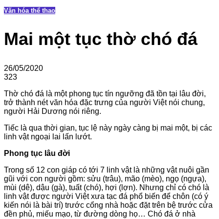
Văn hóa thể thao
Mai một tục thờ chó đá
26/05/2020
323
Thờ chó đá là một phong tục tín ngưỡng đã tồn tại lâu đời,
trở thành nét văn hóa đặc trưng của người Việt nói chung,
người Hải Dương nói riêng.
Tiếc là qua thời gian, tục lệ này ngày càng bị mai một, bị các
linh vật ngoại lai lấn lướt.
Phong tục lâu đời
Trong số 12 con giáp có tới 7 linh vật là những vật nuôi gần
gũi với con người gồm: sửu (trâu), mão (mèo), ngọ (ngựa),
mùi (dê), dậu (gà), tuất (chó), hợi (lợn). Nhưng chỉ có chó là
linh vật được người Việt xưa tạc đá phổ biến để chôn (có ý
kiến nói là bài trí) trước cổng nhà hoặc đặt trên bệ trước cửa
đền phủ, miếu mạo, từ đường dòng họ… Chó đá ở nhà