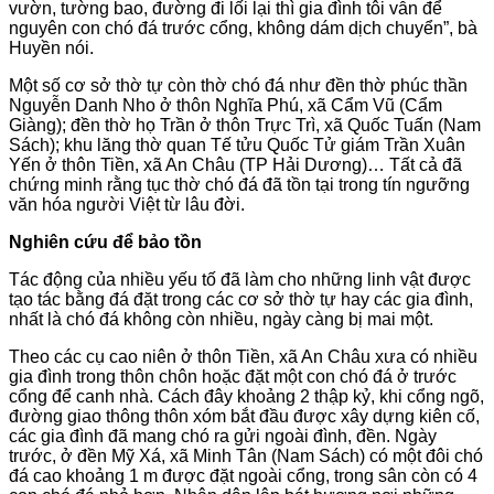
vườn, tường bao, đường đi lối lại thì gia đình tôi vẫn để
nguyên con chó đá trước cổng, không dám dịch chuyển”, bà
Huyền nói.
Một số cơ sở thờ tự còn thờ chó đá như đền thờ phúc thần
Nguyễn Danh Nho ở thôn Nghĩa Phú, xã Cẩm Vũ (Cẩm
Giàng); đền thờ họ Trần ở thôn Trực Trì, xã Quốc Tuấn (Nam
Sách); khu lăng thờ quan Tế tửu Quốc Tử giám Trần Xuân
Yến ở thôn Tiền, xã An Châu (TP Hải Dương)… Tất cả đã
chứng minh rằng tục thờ chó đá đã tồn tại trong tín ngưỡng
văn hóa người Việt từ lâu đời.
Nghiên cứu để bảo tồn
Tác động của nhiều yếu tố đã làm cho những linh vật được
tạo tác bằng đá đặt trong các cơ sở thờ tự hay các gia đình,
nhất là chó đá không còn nhiều, ngày càng bị mai một.
Theo các cụ cao niên ở thôn Tiền, xã An Châu xưa có nhiều
gia đình trong thôn chôn hoặc đặt một con chó đá ở trước
cổng để canh nhà. Cách đây khoảng 2 thập kỷ, khi cổng ngõ,
đường giao thông thôn xóm bắt đầu được xây dựng kiên cố,
các gia đình đã mang chó ra gửi ngoài đình, đền. Ngày
trước, ở đền Mỹ Xá, xã Minh Tân (Nam Sách) có một đôi chó
đá cao khoảng 1 m được đặt ngoài cổng, trong sân còn có 4