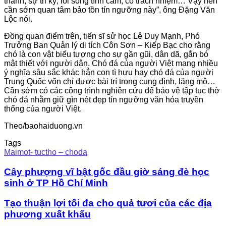
thành, sự tri kỷ, lối sống tình cảm, có trách nhiệm… Vậy nên
cần sớm quan tâm bảo tồn tín ngưỡng này”, ông Đặng Văn
Lộc nói.
Đồng quan điểm trên, tiến sĩ sử học Lê Duy Mạnh, Phó
Trưởng Ban Quản lý di tích Côn Sơn – Kiếp Bạc cho rằng
chó là con vật biểu tượng cho sự gần gũi, dân dã, gắn bó
mật thiết với người dân. Chó đá của người Việt mang nhiều
ý nghĩa sâu sắc khác hẳn con tì hưu hay chó đá của người
Trung Quốc vốn chỉ được bài trí trong cung đình, lăng mộ…
Cần sớm có các công trình nghiên cứu để bảo vệ tập tục thờ
chó đá nhằm giữ gìn nét đẹp tín ngưỡng văn hóa truyền
thống của người Việt.
Theo/baohaiduong.vn
Tags
Maimot- tuctho – choda
Cây phượng vĩ bật gốc đầu giờ sáng đè học
sinh ở TP Hồ Chí Minh
Tạo thuận lợi tối đa cho quả tươi của các địa
phương xuất khẩu