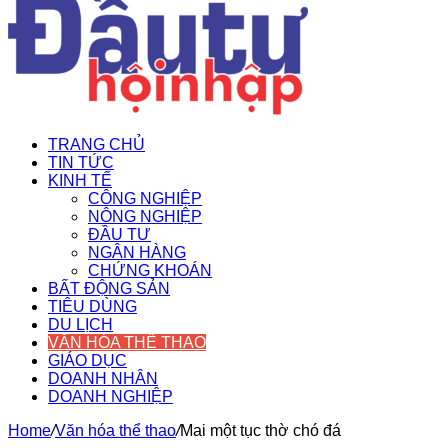
TRANG CHỦ
TIN TỨC
KINH TẾ
CÔNG NGHIỆP
NÔNG NGHIỆP
ĐẦU TƯ
NGÂN HÀNG
CHỨNG KHOÁN
BẤT ĐỘNG SẢN
TIÊU DÙNG
DU LỊCH
VĂN HÓA THỂ THAO
GIÁO DỤC
DOANH NHÂN
DOANH NGHIỆP
Home
/
Văn hóa thể thao
/
Mai một tục thờ chó đá