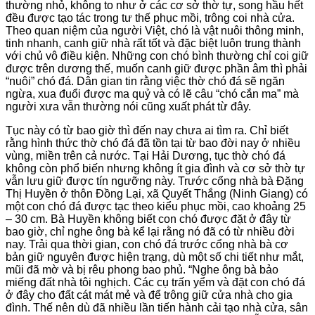
thường nhỏ, không to như ở các cơ sở thờ tự, song hầu hết
đều được tạo tác trong tư thế phục mồi, trông coi nhà cửa.
Theo quan niệm của người Việt, chó là vật nuôi thông minh,
tinh nhanh, canh giữ nhà rất tốt và đặc biệt luôn trung thành
với chủ vô điều kiện. Những con chó bình thường chỉ coi giữ
được trên dương thế, muốn canh giữ được phần âm thì phải
“nuôi” chó đá. Dân gian tin rằng việc thờ chó đá sẽ ngăn
ngừa, xua đuổi được ma quỷ và có lẽ câu “chó cắn ma” mà
người xưa vẫn thường nói cũng xuất phát từ đây.
Tục này có từ bao giờ thì đến nay chưa ai tìm ra. Chỉ biết
rằng hình thức thờ chó đá đã tồn tại từ bao đời nay ở nhiều
vùng, miền trên cả nước. Tại Hải Dương, tục thờ chó đá
không còn phổ biến nhưng không ít gia đình và cơ sở thờ tự
vẫn lưu giữ được tín ngưỡng này. Trước cổng nhà bà Đặng
Thị Huyền ở thôn Đồng Lại, xã Quyết Thắng (Ninh Giang) có
một con chó đá được tạc theo kiểu phục mồi, cao khoảng 25
– 30 cm. Bà Huyền không biết con chó được đặt ở đây từ
bao giờ, chỉ nghe ông bà kể lại rằng nó đã có từ nhiều đời
nay. Trải qua thời gian, con chó đá trước cổng nhà bà cơ
bản giữ nguyên được hiện trạng, dù một số chi tiết như mắt,
mũi đã mờ và bị rêu phong bao phủ. “Nghe ông bà bảo
miếng đất nhà tôi nghịch. Các cụ trấn yểm và đặt con chó đá
ở đây cho đất cát mát mẻ và để trông giữ cửa nhà cho gia
đình. Thế nên dù đã nhiều lần tiến hành cải tạo nhà cửa, sân