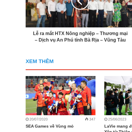
Lễ ra mắt HTX Nông nghiệp – Thương mại
– Dịch vụ An Phú tỉnh Bà Rịa – Vũng Tàu
XEM THÊM
20/07/2020
347
25/06/2023
SEA Games về Vùng mỏ
LaVie mang đ
Yên từ Thiên