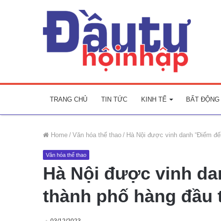
TRANG CHỦ
TIN TỨC
KINH TẾ
BẤT ĐỘNG
Home
/
Văn hóa thể thao
/
Hà Nội được vinh danh “Điểm đến
Văn hóa thể thao
Hà Nội được vinh da
thành phố hàng đầu t