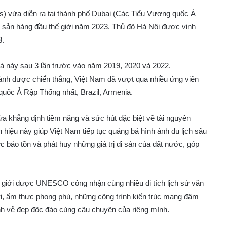
rds) vừa diễn ra tại thành phố Dubai (Các Tiểu Vương quốc Ả
 sản hàng đầu thế giới năm 2023. Thủ đô Hà Nội được vinh
3.
iá này sau 3 lần trước vào năm 2019, 2020 và 2022.
iành được chiến thắng, Việt Nam đã vượt qua nhiều ứng viên
quốc Ả Rập Thống nhất, Brazil, Armenia.
a khẳng định tiềm năng và sức hút đặc biệt về tài nguyên
nh hiệu này giúp Việt Nam tiếp tục quảng bá hình ảnh du lịch sâu
c bảo tồn và phát huy những giá trị di sản của đất nước, góp
hế giới được UNESCO công nhận cùng nhiều di tích lịch sử văn
đời, ẩm thực phong phú, những công trình kiến trúc mang đậm
ình vẻ đẹp độc đáo cùng câu chuyện của riêng mình.