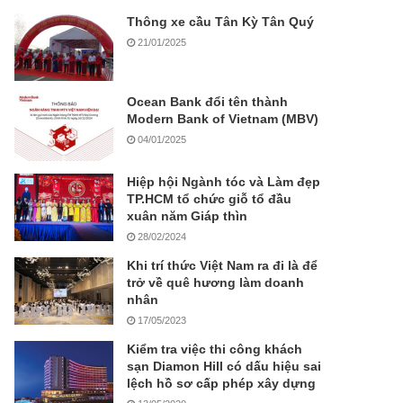
Thông xe cầu Tân Kỳ Tân Quý
21/01/2025
Ocean Bank đổi tên thành
Modern Bank of Vietnam (MBV)
04/01/2025
Hiệp hội Ngành tóc và Làm đẹp
TP.HCM tổ chức giỗ tổ đầu
xuân năm Giáp thìn
28/02/2024
Khi trí thức Việt Nam ra đi là để
trở về quê hương làm doanh
nhân
17/05/2023
Kiểm tra việc thi công khách
sạn Diamon Hill có dấu hiệu sai
lệch hồ sơ cấp phép xây dựng