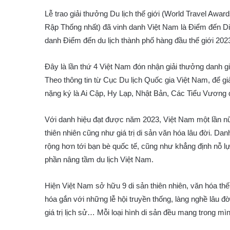
Lễ trao giải thưởng Du lịch thế giới (World Travel Awa
Rập Thống nhất) đã vinh danh Việt Nam là Điểm đến Di
danh Điểm đến du lịch thành phố hàng đầu thế giới 202
Đây là lần thứ 4 Việt Nam đón nhận giải thưởng danh g
Theo thông tin từ Cục Du lịch Quốc gia Việt Nam, để g
nặng ký là Ai Cập, Hy Lạp, Nhật Bản, Các Tiểu Vương 
Với danh hiệu đạt được năm 2023, Việt Nam một lần nữ
thiên nhiên cũng như giá trị di sản văn hóa lâu đời. Da
rộng hơn tới bạn bè quốc tế, cũng như khẳng định nỗ lự
phần nâng tầm du lịch Việt Nam.
Hiện Việt Nam sở hữu 9 di sản thiên nhiên, văn hóa t
hóa gắn với những lễ hội truyền thống, làng nghề lâu 
giá trị lịch sử… Mỗi loại hình di sản đều mang trong m