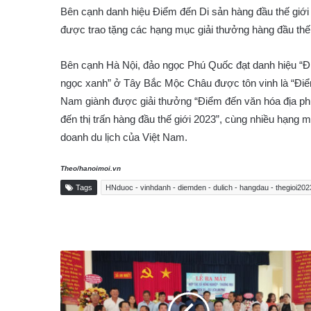
Bên cạnh danh hiệu Điểm đến Di sản hàng đầu thế giớ
được trao tặng các hạng mục giải thưởng hàng đầu thế 
Bên cạnh Hà Nội, đảo ngọc Phú Quốc đạt danh hiệu “Điể
ngọc xanh” ở Tây Bắc Mộc Châu được tôn vinh là “Điểm
Nam giành được giải thưởng “Điểm đến văn hóa địa ph
đến thị trấn hàng đầu thế giới 2023”, cùng nhiều hạng 
doanh du lịch của Việt Nam.
Theo/hanoimoi.vn
Tags
HNduoc - vinhdanh - diemden - dulich - hangdau - thegioi202