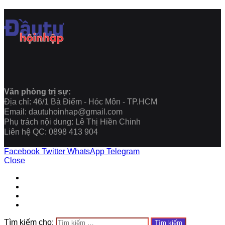
Văn phòng trị sự:
Địa chỉ: 46/1 Bà Điểm - Hóc Môn - TP.HCM
Email: dautuhoinhap@gmail.com
Phụ trách nội dung: Lê Thị Hiền Chinh
Liên hệ QC: 0898 413 904
Facebook
Twitter
WhatsApp
Telegram
Close
Tìm kiếm cho: