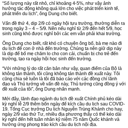
“Số lượng này rất nhỏ, chỉ khoảng 4-5%, như vậy ảnh
hưởng tác động không quá lớn cho việc phát triển kinh tế,
phát triển du lịch”, ông Dung cho biết.
Vấn đề thứ 4, dịp 2/9 có ngày hội tựu trường, thường diễn ra
trong ngày 3 – 4 – 5/9. Nên nếu nghỉ từ 2/9 đến hết 5/9, học
sinh cũng khó được nghỉ bởi các em vẫn phải khai trường.
Ông Dung cho biết, rất khó có chuyện ông bố, bà mẹ nào đi
du lịch để con ở nhà đến trường. Chúng ta nên giữ dịp này
là dịp để bố mẹ chăm lo cho con cái, chuẩn bị cho trẻ đến
trường, tạo ra ngày hội học sinh đến trường.
“Với những lý do rất căn bản như vậy, quan điểm của Bộ là
không tán thành, tôi cũng không tán thành đề xuất này. Tôi
cũng chia sẻ luôn là tôi đã báo cáo với các đồng chí lãnh
đạo và Thủ tướng về vấn đề này, Thủ tướng cũng đồng ý với
đề xuất của tôi”, ông Dung nhấn mạnh.
Mới đây, lãnh đạo ngành du lịch đề xuất Chính phủ kéo dài
kỳ nghỉ lễ 2/9 thêm bốn ngày để kích cầu du lịch sau COVID-
19. Tổng Cục trưởng Du lịch Nguyễn Trùng Khánh cho hay,
ngày 2/9 vào thứ Tư, nhiều địa phương thấy có thể kéo dài
kỳ nghỉ đến hết tuần nhân kỷ niệm 75 năm Quốc khánh và
hưởng ứng phong trào kích cầu du lịch nội địa.