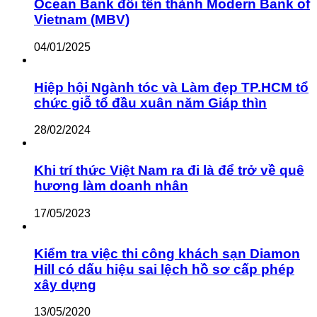
Ocean Bank đổi tên thành Modern Bank of
Vietnam (MBV)
04/01/2025
Hiệp hội Ngành tóc và Làm đẹp TP.HCM tổ
chức giỗ tổ đầu xuân năm Giáp thìn
28/02/2024
Khi trí thức Việt Nam ra đi là để trở về quê
hương làm doanh nhân
17/05/2023
Kiểm tra việc thi công khách sạn Diamon
Hill có dấu hiệu sai lệch hồ sơ cấp phép
xây dựng
13/05/2020