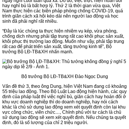
ngày nghỉ cuối tuần quá xa. Do đó, việc thực hiện hoán đổi
hay nghỉ bù là bất hợp lý. Thứ 2 là thời gian vừa qua, Việt
Nam thực hiện các biện pháp phòng chống COVID-19, quá
trình giãn cách xã hội kéo dài nên người lao động và học
sinh đã phải nghỉ rất nhiều.
“Đây là lúc chúng ta thực hiện nhiệm vụ kép, vừa phòng,
chống dịch nhưng phải tập trung rất cao khôi phục sản xuất,
khôi phục thị trường lao động. Muốn như vậy, phải tập trung
rất cao để phát triển sản xuất, tăng trưởng kinh tế”, Bộ
trưởng Bộ LĐ-TB&XH nhấn mạnh.
Bộ trưởng Bộ LĐ-TB&XH Đào Ngọc Dung
Vấn đề thứ 3, theo ông Dung, hiện Việt Nam đang có khoảng
55 triệu lao động. Theo Bộ Luật Lao động hiện hành, các quy
định của pháp luật thì việc nghỉ bù, giãn cách hay hoán đổi ở
khu vực doanh nghiệp thì do doanh nghiệp, hay nói cách
khác là chủ sử dụng lao động xem xét quyết định còn lại khu
vực công chức, viên chức…, Chính phủ với tư cách là chủ
sử dụng lao động sẽ xem xét quyết định. Nếu chúng ta quyết
định, đó là số lượng của chỉ 2 triệu người.