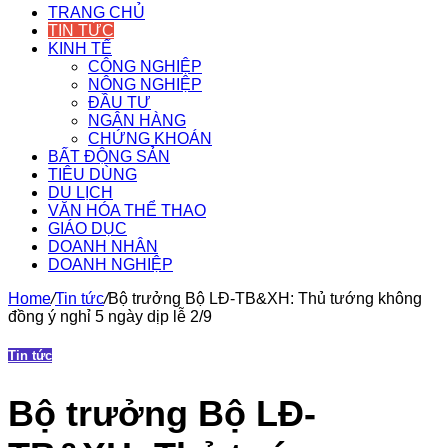
TRANG CHỦ
TIN TỨC
KINH TẾ
CÔNG NGHIỆP
NÔNG NGHIỆP
ĐẦU TƯ
NGÂN HÀNG
CHỨNG KHOÁN
BẤT ĐỘNG SẢN
TIÊU DÙNG
DU LỊCH
VĂN HÓA THỂ THAO
GIÁO DỤC
DOANH NHÂN
DOANH NGHIỆP
Home
/
Tin tức
/
Bộ trưởng Bộ LĐ-TB&XH: Thủ tướng không
đồng ý nghỉ 5 ngày dịp lễ 2/9
Tin tức
Bộ trưởng Bộ LĐ-