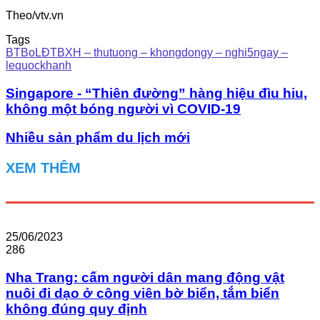
Theo/vtv.vn
Tags
BTBoLĐTBXH – thutuong – khongdongy – nghi5ngay –
lequockhanh
Singapore - “Thiên đường” hàng hiệu đìu hiu,
không một bóng người vì COVID-19
Nhiều sản phẩm du lịch mới
XEM THÊM
25/06/2023
286
Nha Trang: cấm người dân mang động vật
nuôi đi dạo ở công viên bờ biển, tắm biển
không đúng quy định