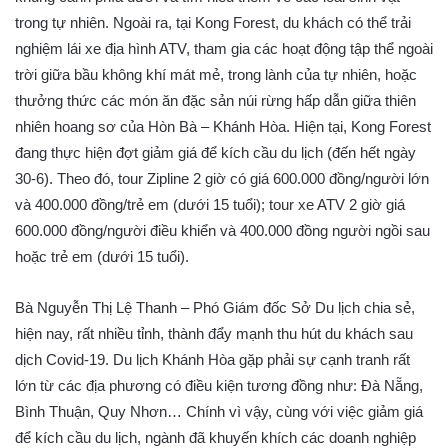
trong tự nhiên. Ngoài ra, tại Kong Forest, du khách có thể trải
nghiệm lái xe địa hình ATV, tham gia các hoạt động tập thể ngoài
trời giữa bầu không khí mát mẻ, trong lành của tự nhiên, hoặc
thưởng thức các món ăn đặc sản núi rừng hấp dẫn giữa thiên
nhiên hoang sơ của Hòn Bà – Khánh Hòa. Hiện tại, Kong Forest
đang thực hiện đợt giảm giá để kích cầu du lịch (đến hết ngày
30-6). Theo đó, tour Zipline 2 giờ có giá 600.000 đồng/người lớn
và 400.000 đồng/trẻ em (dưới 15 tuổi); tour xe ATV 2 giờ giá
600.000 đồng/người điều khiển và 400.000 đồng người ngồi sau
hoặc trẻ em (dưới 15 tuổi).
Bà Nguyễn Thị Lệ Thanh – Phó Giám đốc Sở Du lịch chia sẻ,
hiện nay, rất nhiều tỉnh, thành đẩy mạnh thu hút du khách sau
dịch Covid-19. Du lịch Khánh Hòa gặp phải sự cạnh tranh rất
lớn từ các địa phương có điều kiện tương đồng như: Đà Nẵng,
Bình Thuận, Quy Nhơn… Chính vì vậy, cùng với việc giảm giá
để kích cầu du lịch, ngành đã khuyến khích các doanh nghiệp