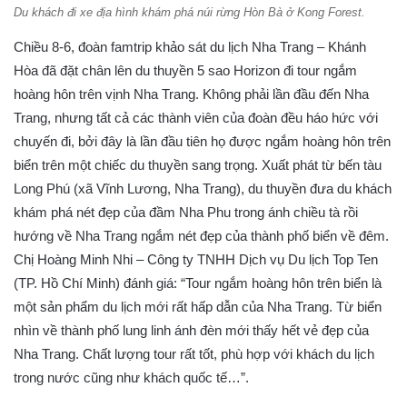
Du khách đi xe địa hình khám phá núi rừng Hòn Bà ở Kong Forest.
Chiều 8-6, đoàn famtrip khảo sát du lịch Nha Trang – Khánh
Hòa đã đặt chân lên du thuyền 5 sao Horizon đi tour ngắm
hoàng hôn trên vịnh Nha Trang. Không phải lần đầu đến Nha
Trang, nhưng tất cả các thành viên của đoàn đều háo hức với
chuyến đi, bởi đây là lần đầu tiên họ được ngắm hoàng hôn trên
biển trên một chiếc du thuyền sang trọng. Xuất phát từ bến tàu
Long Phú (xã Vĩnh Lương, Nha Trang), du thuyền đưa du khách
khám phá nét đẹp của đầm Nha Phu trong ánh chiều tà rồi
hướng về Nha Trang ngắm nét đẹp của thành phố biển về đêm.
Chị Hoàng Minh Nhi – Công ty TNHH Dịch vụ Du lịch Top Ten
(TP. Hồ Chí Minh) đánh giá: “Tour ngắm hoàng hôn trên biển là
một sản phẩm du lịch mới rất hấp dẫn của Nha Trang. Từ biển
nhìn về thành phố lung linh ánh đèn mới thấy hết vẻ đẹp của
Nha Trang. Chất lượng tour rất tốt, phù hợp với khách du lịch
trong nước cũng như khách quốc tế…”.