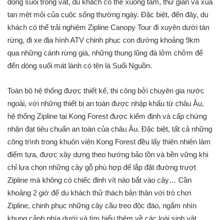
dòng suối trong vắt, du khách có thể xuống tắm, thư giãn và xua
tan mệt mỏi của cuộc sống thường ngày. Đặc biệt, đến đây, du
khách có thể trải nghiệm Zipline Canopy Tour đi xuyên dưới tán
rừng, đi xe địa hình ATV chinh phục con đường khoảng 9km
qua những cánh rừng già, những thung lũng đá lởm chởm để
đến dòng suối mát lành có tên là Suối Nguồn.
Toàn bộ hệ thống được thiết kế, thi công bởi chuyên gia nước
ngoài, với những thiết bị an toàn được nhập khẩu từ châu Âu,
hệ thống Zipline tại Kong Forest được kiểm định và cấp chứng
nhận đạt tiêu chuẩn an toàn của châu Âu. Đặc biệt, tất cả những
công trình trong khuôn viên Kong Forest đều lấy thiên nhiên làm
điểm tựa, được xây dựng theo hướng bảo tồn và bền vững khi
chỉ lựa chọn những cây gỗ phù hợp để lắp đặt đường trượt
Zipline mà không có chiếc đinh vít nào bắt vào cây… Cần
khoảng 2 giờ để du khách thử thách bản thân với trò chơi
Zipline, chinh phục những cây cầu treo độc đáo, ngắm nhìn
khung cảnh phía dưới và tìm hiểu thêm về các loài sinh vật