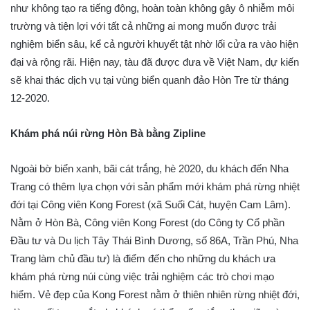
như không tạo ra tiếng động, hoàn toàn không gây ô nhiễm môi
trường và tiện lợi với tất cả những ai mong muốn được trải
nghiệm biển sâu, kể cả người khuyết tật nhờ lối cửa ra vào hiện
đại và rộng rãi. Hiện nay, tàu đã được đưa về Việt Nam, dự kiến
sẽ khai thác dịch vụ tại vùng biển quanh đảo Hòn Tre từ tháng
12-2020.
Khám phá núi rừng Hòn Bà bằng Zipline
Ngoài bờ biển xanh, bãi cát trắng, hè 2020, du khách đến Nha
Trang có thêm lựa chọn với sản phẩm mới khám phá rừng nhiệt
đới tại Công viên Kong Forest (xã Suối Cát, huyện Cam Lâm).
Nằm ở Hòn Bà, Công viên Kong Forest (do Công ty Cổ phần
Đầu tư và Du lịch Tây Thái Bình Dương, số 86A, Trần Phú, Nha
Trang làm chủ đầu tư) là điểm đến cho những du khách ưa
khám phá rừng núi cùng việc trải nghiệm các trò chơi mạo
hiểm. Vẻ đẹp của Kong Forest nằm ở thiên nhiên rừng nhiệt đới,