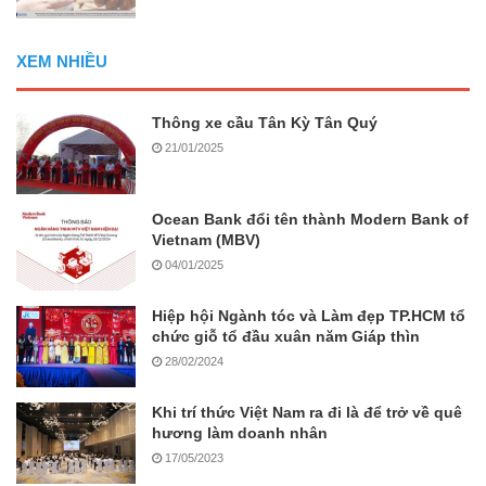
XEM NHIỀU
Thông xe cầu Tân Kỳ Tân Quý
21/01/2025
Ocean Bank đổi tên thành Modern Bank of
Vietnam (MBV)
04/01/2025
Hiệp hội Ngành tóc và Làm đẹp TP.HCM tổ
chức giỗ tổ đầu xuân năm Giáp thìn
28/02/2024
Khi trí thức Việt Nam ra đi là để trở về quê
hương làm doanh nhân
17/05/2023