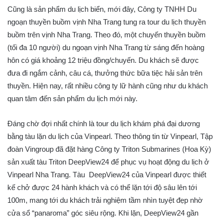
Cũng là sản phẩm du lịch biển, mới đây, Công ty TNHH Du
ngoạn thuyền buồm vịnh Nha Trang tung ra tour du lịch thuyền
buồm trên vịnh Nha Trang. Theo đó, một chuyến thuyền buồm
(tối đa 10 người) du ngoạn vịnh Nha Trang từ sáng đến hoàng
hôn có giá khoảng 12 triệu đồng/chuyến. Du khách sẽ được
đưa đi ngắm cảnh, câu cá, thưởng thức bữa tiệc hải sản trên
thuyền. Hiện nay, rất nhiều công ty lữ hành cũng như du khách
quan tâm đến sản phẩm du lịch mới này.
Đáng chờ đợi nhất chính là tour du lịch khám phá đại dương
bằng tàu lặn du lịch của Vinpearl. Theo thông tin từ Vinpearl, Tập
đoàn Vingroup đã đặt hàng Công ty Triton Submarines (Hoa Kỳ)
sản xuất tàu Triton DeepView24 để phục vụ hoạt động du lịch ở
Vinpearl Nha Trang. Tàu DeepView24 của Vinpearl được thiết
kế chở được 24 hành khách và có thể lặn tới độ sâu lên tới
100m, mang tới du khách trải nghiệm tầm nhìn tuyệt đẹp nhờ
cửa sổ “panaroma” góc siêu rộng. Khi lặn, DeepView24 gần