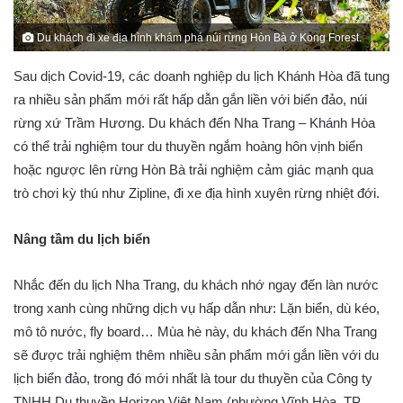
Du khách đi xe địa hình khám phá núi rừng Hòn Bà ở Kong Forest.
Sau dịch Covid-19, các doanh nghiệp du lịch Khánh Hòa đã tung
ra nhiều sản phẩm mới rất hấp dẫn gắn liền với biển đảo, núi
rừng xứ Trầm Hương. Du khách đến Nha Trang – Khánh Hòa
có thể trải nghiệm tour du thuyền ngắm hoàng hôn vịnh biển
hoặc ngược lên rừng Hòn Bà trải nghiệm cảm giác mạnh qua
trò chơi kỳ thú như Zipline, đi xe địa hình xuyên rừng nhiệt đới.
Nâng tầm du lịch biển
Nhắc đến du lịch Nha Trang, du khách nhớ ngay đến làn nước
trong xanh cùng những dịch vụ hấp dẫn như: Lặn biển, dù kéo,
mô tô nước, fly board… Mùa hè này, du khách đến Nha Trang
sẽ được trải nghiệm thêm nhiều sản phẩm mới gắn liền với du
lịch biển đảo, trong đó mới nhất là tour du thuyền của Công ty
TNHH Du thuyền Horizon Việt Nam (phường Vĩnh Hòa, TP.