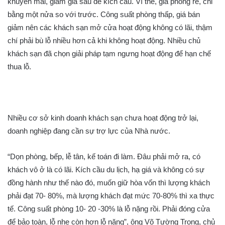
khuyến mãi, giảm giá sâu để kích cầu. Vì thế, giá phòng rẻ, chỉ
bằng một nửa so với trước. Công suất phòng thấp, giá bán
giảm nên các khách sạn mở cửa hoạt động không có lãi, thậm
chí phải bù lỗ nhiều hơn cả khi không hoạt động. Nhiều chủ
khách sạn đã chọn giải pháp tạm ngưng hoạt động để hạn chế
thua lỗ.
Nhiều cơ sở kinh doanh khách sạn chưa hoạt động trở lại,
doanh nghiệp đang cần sự trợ lực của Nhà nước.
“Dọn phòng, bếp, lễ tân, kế toán đi làm. Đâu phải mở ra, có
khách vô ở là có lãi. Kích cầu du lịch, hạ giá và không có sự
đồng hành như thế nào đó, muốn giữ hòa vốn thì lượng khách
phải đạt 70- 80%, mà lượng khách đạt mức 70-80% thì xa thực
tế. Công suất phòng 10- 20 -30% là lỗ nặng rồi. Phải đóng cửa
để bảo toàn, lỗ nhẹ còn hơn lỗ nặng”, ông Võ Tường Trọng, chủ