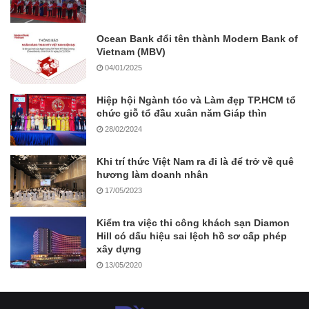
Ocean Bank đổi tên thành Modern Bank of
Vietnam (MBV)
04/01/2025
Hiệp hội Ngành tóc và Làm đẹp TP.HCM tổ
chức giỗ tổ đầu xuân năm Giáp thìn
28/02/2024
Khi trí thức Việt Nam ra đi là để trở về quê
hương làm doanh nhân
17/05/2023
Kiểm tra việc thi công khách sạn Diamon
Hill có dấu hiệu sai lệch hồ sơ cấp phép
xây dựng
13/05/2020