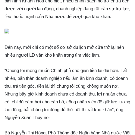
binh tỉnh Khánh Hòa cho biết, nhiều chính sách hỗ trợ chưa đến
được với người lao động, doanh nghiệp đang rất cần sự trợ lực,
liều thuốc mạnh của Nhà nước để vượt qua khó khăn.
Đến nay, mới chỉ có một số cơ sở du lịch mở cửa trở lại nên
nhiều người LĐ vẫn khó khăn trong tìm việc làm.
“Chúng tôi mong muốn Chính phủ cho giãn tiền lãi dài hơn. Tất
nhiên, bản thân doanh nghiệp nếu làm ăn kinh doanh, có doanh
thu, trả tiền gốc, tiền lãi thì chúng tôi cũng không muốn nợ.
Nhưng bây giờ kinh doanh chưa có doanh thu, lợi nhuận chưa
có, chỉ đủ cầm hơi cho cán bộ, công nhân viên để giữ lực lượng
lao động, bắt chúng tôi đóng đủ thứ hết thì rất khó khăn”, ông
Nguyễn Xuân Thùy nói.
Bà Nguyễn Thị Hồng, Phó Thống đốc Ngân hàng Nhà nước Việt