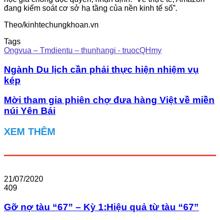
đang kiểm soát cơ sở hạ tầng của nền kinh tế số”.
Theo/kinhtechungkhoan.vn
Tags
Ongvua – Tmdientu – thunhangi - truocQHmy
Ngành Du lịch cần phải thực hiện nhiệm vụ
kép
Mời tham gia phiên chợ đưa hàng Việt về miền
núi Yên Bái
XEM THÊM
21/07/2020
409
Gỡ nợ tàu “67” – Kỳ 1:Hiệu quả từ tàu “67”