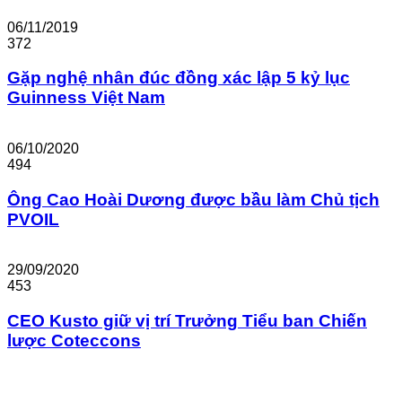
06/11/2019
372
Gặp nghệ nhân đúc đồng xác lập 5 kỷ lục
Guinness Việt Nam
06/10/2020
494
Ông Cao Hoài Dương được bầu làm Chủ tịch
PVOIL
29/09/2020
453
CEO Kusto giữ vị trí Trưởng Tiểu ban Chiến
lược Coteccons