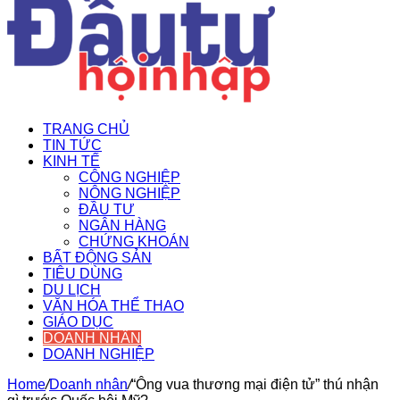
TRANG CHỦ
TIN TỨC
KINH TẾ
CÔNG NGHIỆP
NÔNG NGHIỆP
ĐẦU TƯ
NGÂN HÀNG
CHỨNG KHOÁN
BẤT ĐỘNG SẢN
TIÊU DÙNG
DU LỊCH
VĂN HÓA THỂ THAO
GIÁO DỤC
DOANH NHÂN
DOANH NGHIỆP
Home
/
Doanh nhân
/
“Ông vua thương mại điện tử” thú nhận