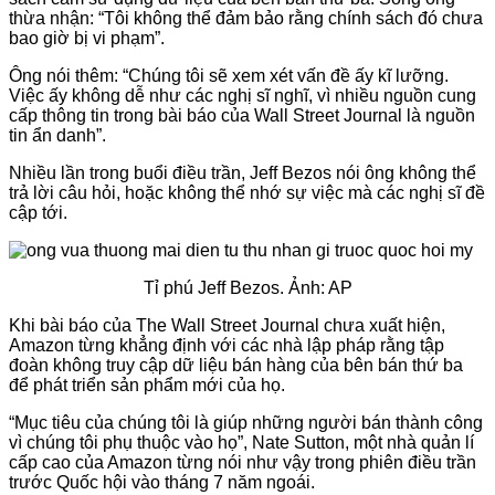
thừa nhận: “Tôi không thể đảm bảo rằng chính sách đó chưa
bao giờ bị vi phạm”.
Ông nói thêm: “Chúng tôi sẽ xem xét vấn đề ấy kĩ lưỡng.
Việc ấy không dễ như các nghị sĩ nghĩ, vì nhiều nguồn cung
cấp thông tin trong bài báo của Wall Street Journal là nguồn
tin ẩn danh”.
Nhiều lần trong buổi điều trần, Jeff Bezos nói ông không thể
trả lời câu hỏi, hoặc không thể nhớ sự việc mà các nghị sĩ đề
cập tới.
Tỉ phú Jeff Bezos. Ảnh: AP
Khi bài báo của The Wall Street Journal chưa xuất hiện,
Amazon từng khẳng định với các nhà lập pháp rằng tập
đoàn không truy cập dữ liệu bán hàng của bên bán thứ ba
để phát triển sản phẩm mới của họ.
“Mục tiêu của chúng tôi là giúp những người bán thành công
vì chúng tôi phụ thuộc vào họ”, Nate Sutton, một nhà quản lí
cấp cao của Amazon từng nói như vậy trong phiên điều trần
trước Quốc hội vào tháng 7 năm ngoái.