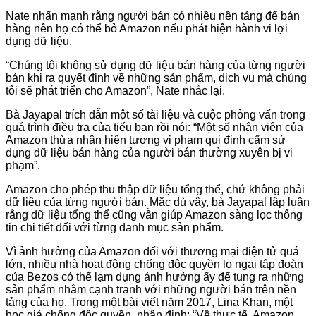
Nate nhấn mạnh rằng người bán có nhiều nền tảng để bán
hàng nên họ có thể bỏ Amazon nếu phát hiện hành vi lợi
dụng dữ liệu.
“Chúng tôi không sử dụng dữ liệu bán hàng của từng người
bán khi ra quyết định về những sản phẩm, dịch vụ mà chúng
tôi sẽ phát triển cho Amazon”, Nate nhắc lại.
Bà Jayapal trích dẫn một số tài liệu và cuộc phỏng vấn trong
quá trình điều tra của tiểu ban rồi nói: “Một số nhân viên của
Amazon thừa nhận hiện tượng vi phạm qui định cấm sử
dụng dữ liệu bán hàng của người bán thường xuyên bị vi
phạm”.
Amazon cho phép thu thập dữ liệu tổng thể, chứ không phải
dữ liệu của từng người bán. Mặc dù vậy, bà Jayapal lập luận
rằng dữ liệu tổng thể cũng vẫn giúp Amazon sàng lọc thông
tin chi tiết đối với từng danh mục sản phẩm.
Vì ảnh hưởng của Amazon đối với thương mại điện tử quá
lớn, nhiều nhà hoạt động chống độc quyền lo ngại tập đoàn
của Bezos có thể lạm dụng ảnh hưởng ấy để tung ra những
sản phẩm nhằm cạnh tranh với những người bán trên nền
tảng của họ. Trong một bài viết năm 2017, Lina Khan, một
học giả chống độc quyền, nhận định: “Về thực tế, Amazon