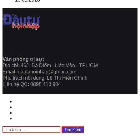
Văn phòng trị sự:
Địa chỉ: 46/1 Bà Điểm - Hóc Môn - TP.HCM
Email: dautuhoinhap@gmail.com
Phụ trách nội dung: Lê Thị Hiền Chinh
Liên hệ QC: 0898 413 904
Facebook
Twitter
WhatsApp
Telegram
Close
Tìm
kiếm
cho: