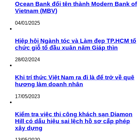
Ocean Bank đổi tên thành Modern Bank of
Vietnam (MBV)
04/01/2025
Hiệp hội Ngành tóc và Làm đẹp TP.HCM tổ
chức giỗ tổ đầu xuân năm Giáp thìn
28/02/2024
Khi trí thức Việt Nam ra đi là để trở về quê
hương làm doanh nhân
17/05/2023
Kiểm tra việc thi công khách sạn Diamon
Hill có dấu hiệu sai lệch hồ sơ cấp phép
xây dựng
13/05/2020