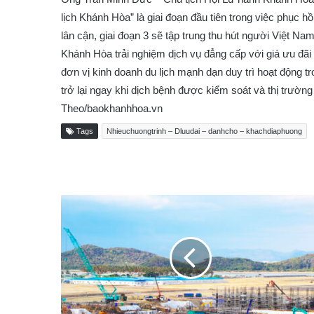
lịch Khánh Hòa” là giai đoạn đầu tiên trong việc phục hồi
lân cận, giai đoạn 3 sẽ tập trung thu hút người Việt Na
Khánh Hòa trải nghiệm dịch vụ đẳng cấp với giá ưu đãi
đơn vị kinh doanh du lịch mạnh dạn duy trì hoạt động t
trở lại ngay khi dịch bệnh được kiểm soát và thị trường
Theo/baokhanhhoa.vn
Tags
Nhieuchuongtrinh – Dluudai – danhcho – khachdiaphuong