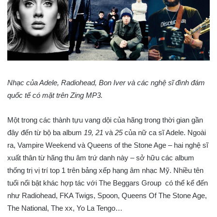
Nhạc của Adele, Radiohead, Bon Iver và các nghệ sĩ đình đám
quốc tế có mặt trên Zing MP3.
Một trong các thành tựu vang dội của hãng trong thời gian gần
đây đến từ bộ ba album
19, 21
và
25
của nữ ca sĩ Adele. Ngoài
ra, Vampire Weekend và Queens of the Stone Age – hai nghệ sĩ
xuất thân từ hãng thu âm trứ danh này – sở hữu các album
thống trị vị trí top 1 trên bảng xếp hạng âm nhạc Mỹ. Nhiều tên
tuổi nổi bật khác hợp tác với The Beggars Group có thể kể đến
như Radiohead, FKA Twigs, Spoon, Queens Of The Stone Age,
The National, The xx, Yo La Tengo…