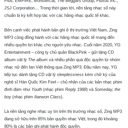
Plus, EMPIRE, Monstercat, The Beggars Group, Fluxus Inc.,
JSJ Corporation… Trong thời gian tới, nền tảng nhạc số này
chuẩn bị ký kết hợp tác với các hãng nhạc quốc tế khác.
Bên cạnh việc phát hành bản ghi ở thị trường Việt Nam, Zing
MP3 cũng đồng hành với các hãng nhạc quốc tế mang đến
nhiều quyền lợi khác cho người yêu nhạc. Cuối năm 2020, YG
Entertainment – công ty chủ quản BlackPink – gửi tặng CD
album vật lý
The album
và nhiều phần quà độc quyền từ nhóm
nhạc nữ đến fan Việt thông qua Zing MP3. Đầu năm nay, YG
tiếp tục dành tặng CD vật lý
sleeplessness
kèm chữ ký của
nghệ sĩ Hàn Quốc Kim Feel – chủ nhân của các bản nhạc phim
đình đám như
Youth
(nhạc phim
Reply 1988
) và
Someday, the
boy
(nhạc phim
Itaewon Class
).
Là nền tảng nghe nhạc uy tín trên thị trường nhạc số, Zing MP3
đang sở hữu trên 85% bản quyền nhạc Việt, trong đó khoảng
80% là các bản ghi phát hành độc quyền.