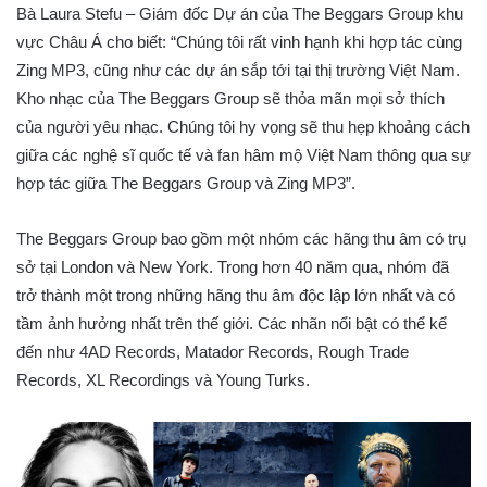
Bà Laura Stefu – Giám đốc Dự án của The Beggars Group khu
vực Châu Á cho biết: “Chúng tôi rất vinh hạnh khi hợp tác cùng
Zing MP3, cũng như các dự án sắp tới tại thị trường Việt Nam.
Kho nhạc của The Beggars Group sẽ thỏa mãn mọi sở thích
của người yêu nhạc. Chúng tôi hy vọng sẽ thu hẹp khoảng cách
giữa các nghệ sĩ quốc tế và fan hâm mộ Việt Nam thông qua sự
hợp tác giữa The Beggars Group và Zing MP3”.
The Beggars Group bao gồm một nhóm các hãng thu âm có trụ
sở tại London và New York. Trong hơn 40 năm qua, nhóm đã
trở thành một trong những hãng thu âm độc lập lớn nhất và có
tầm ảnh hưởng nhất trên thế giới. Các nhãn nổi bật có thể kể
đến như 4AD Records, Matador Records, Rough Trade
Records, XL Recordings và Young Turks.