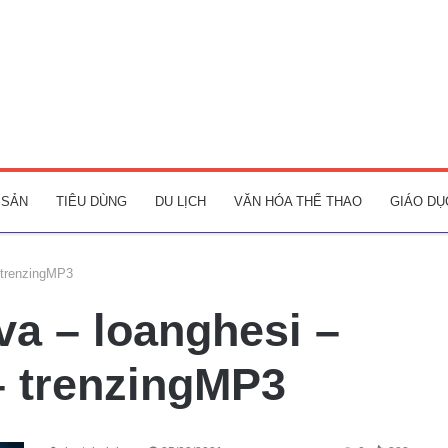
 SẢN
TIÊU DÙNG
DU LỊCH
VĂN HÓA THỂ THAO
GIÁO DỤ
 trenzingMP3
va – loanghesi –
– trenzingMP3