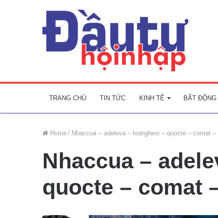
TRANG CHỦ
TIN TỨC
KINH TẾ
BẤT ĐỘNG
Home
/
Nhaccua – adeleva – loanghesi – quocte – comat –
Nhaccua – adele
quocte – comat 