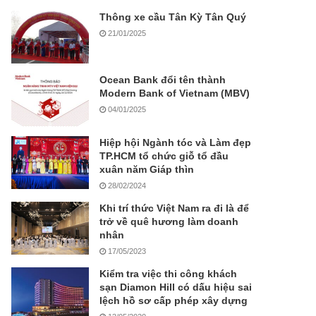
Thông xe cầu Tân Kỳ Tân Quý
21/01/2025
Ocean Bank đổi tên thành
Modern Bank of Vietnam (MBV)
04/01/2025
Hiệp hội Ngành tóc và Làm đẹp
TP.HCM tổ chức giỗ tổ đầu
xuân năm Giáp thìn
28/02/2024
Khi trí thức Việt Nam ra đi là để
trở về quê hương làm doanh
nhân
17/05/2023
Kiểm tra việc thi công khách
sạn Diamon Hill có dấu hiệu sai
lệch hồ sơ cấp phép xây dựng