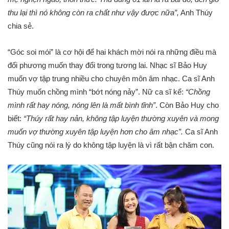
thu lại thì nó không còn ra chất như vậy được nữa”,
Anh Thúy
chia sẻ.
“Góc soi mói” là cơ hội để hai khách mời nói ra những điều mà
đối phương muốn thay đổi trong tương lai. Nhạc sĩ Bảo Huy
muốn vợ tập trung nhiều cho chuyên môn âm nhạc. Ca sĩ Anh
Thúy muốn chồng mình “bớt nóng nảy”. Nữ ca sĩ kể:
“Chồng
mình rất hay nóng, nóng lên là mất bình tĩnh”
. Còn Bảo Huy cho
biết:
“Thúy rất hay nản, không tập luyện thường xuyên và mong
muốn vợ thường xuyên tập luyện hơn cho âm nhạc”.
Ca sĩ Anh
Thúy cũng nói ra lý do không tập luyện là vì rất bận chăm con.