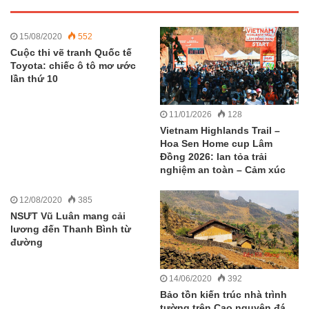
15/08/2020
552
Cuộc thi vẽ tranh Quốc tế
Toyota: chiếc ô tô mơ ước
lần thứ 10
11/01/2026
128
Vietnam Highlands Trail –
Hoa Sen Home cup Lâm
Đồng 2026: lan tỏa trải
nghiệm an toàn – Cảm xúc
12/08/2020
385
NSƯT Vũ Luân mang cải
lương đến Thanh Bình từ
đường
14/06/2020
392
Bảo tồn kiến trúc nhà trình
tường trên Cao nguyên đá