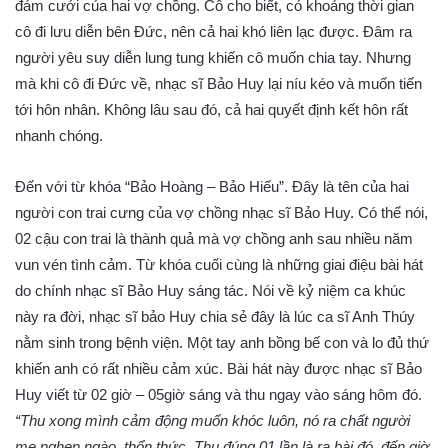
đám cưới của hai vợ chồng. Cô cho biết, có khoảng thời gian
cô đi lưu diễn bên Đức, nên cả hai khó liên lạc được. Đâm ra
người yêu suy diễn lung tung khiến cô muốn chia tay. Nhưng
mà khi cô đi Đức về, nhạc sĩ Bảo Huy lại níu kéo và muốn tiến
tới hôn nhân. Không lâu sau đó, cả hai quyết định kết hôn rất
nhanh chóng.
Đến với từ khóa “Bảo Hoàng – Bảo Hiếu”. Đây là tên của hai
người con trai cưng của vợ chồng nhạc sĩ Bảo Huy. Có thể nói,
02 cậu con trai là thành quả mà vợ chồng anh sau nhiều năm
vun vén tình cảm. Từ khóa cuối cùng là những giai điệu bài hát
do chính nhạc sĩ Bảo Huy sáng tác. Nói về kỷ niệm ca khúc
này ra đời, nhạc sĩ bảo Huy chia sẻ đây là lúc ca sĩ Anh Thúy
nằm sinh trong bệnh viện. Một tay anh bồng bế con và lo đủ thứ
khiến anh có rất nhiều cảm xúc. Bài hát này được nhạc sĩ Bảo
Huy viết từ 02 giờ – 05giờ sáng và thu ngay vào sáng hôm đó.
“Thu xong mình cảm động muốn khóc luôn, nó ra chất người
mẹ nghẹn ngào, thổn thức. Thu đúng 01 lần là ra bài đó, đến giờ