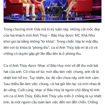
Trong chương trình Giải mã tri kỷ tuần này, những cột mốc đẹp
của hai khách mời Anh Thuý – Bảo Huy được MC Khả Như
khơi gợi lại bằng những “từ khóa”. Trong chiếc hộp bí mật đầu
tiên với từ khóa là “phòng thu”, ca sĩ Anh Thúy bật mí là cô và
chồng có duyên gặp gỡ lần đầu tiên là ở phòng thu.
Ca sĩ Anh Thúy được Nhạc sĩ Bảo Huy mời về để thu một bài
hát của anh. Cô chia sẻ lúc mới đầu làm việc chung, anh rất là
nhiệt tình hỗ trợ. Tuy nhiên, lúc đó vẫn chưa nảy sinh tình cảm.
Sau nhiều lần làm việc chung, cả hai giữ liên lạc và mời nhau đi
ăn uống. Cuối cùng, nhạc sĩ Bảo Huy là người chủ động tỏ tình
với ca sĩ Anh Thúy. Điều Anh Thúy yêu mến ở chồng là sự nhiệt
tình, là một người cầu toàn làm việc đến nơi đến chốn. Chồng