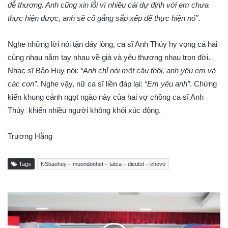
dễ thương. Anh cũng xin lỗi vì nhiều cái dự định với em chưa
thực hiện được, anh sẽ cố gắng sắp xếp để thực hiện nó”
.
Nghe những lời nói tận đáy lòng, ca sĩ Anh Thúy hy vọng cả hai
cùng nhau nắm tay nhau về già và yêu thương nhau trọn đời.
Nhạc sĩ Bảo Huy nói:
“Anh chỉ nói một câu thôi, anh yêu em và
các con”
. Nghe vậy, nữ ca sĩ liền đáp lại:
“Em yêu anh”
. Chứng
kiến khung cảnh ngọt ngào này của hai vợ chồng ca sĩ Anh
Thúy khiến nhiều người không khỏi xúc động.
Trương Hằng
Tags
NSbaohuy – muondonhet – tatca – dieutot – chovo