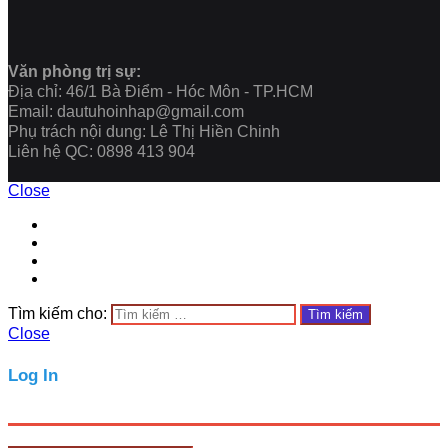
Văn phòng trị sự:
Địa chỉ: 46/1 Bà Điểm - Hóc Môn - TP.HCM
Email: dautuhoinhap@gmail.com
Phụ trách nội dung: Lê Thị Hiền Chinh
Liên hệ QC: 0898 413 904
Close
Tìm kiếm cho:
Close
Log In