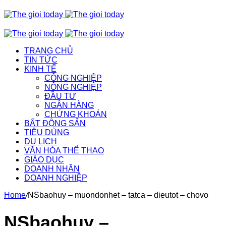
TRANG CHỦ
TIN TỨC
KINH TẾ
CÔNG NGHIỆP
NÔNG NGHIỆP
ĐẦU TƯ
NGÂN HÀNG
CHỨNG KHOÁN
BẤT ĐỘNG SẢN
TIÊU DÙNG
DU LỊCH
VĂN HÓA THỂ THAO
GIÁO DỤC
DOANH NHÂN
DOANH NGHIỆP
Home
/
NSbaohuy – muondonhet – tatca – dieutot – chovo
NSbaohuy –