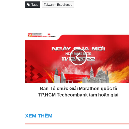
Tags
Taiwan – Excellence
Ban Tổ chức Giải Marathon quốc tế
TP.HCM Techcombank tạm hoãn giải
XEM THÊM