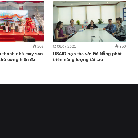
203
06/07/2021
350
h thành nhà máy sản
USAID hợp tác với Đà Nẵng phát
thú cưng hiện đại
triển năng lượng tái tạo
m