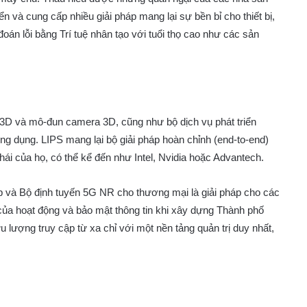
ển và cung cấp nhiều giải pháp mang lại sự bền bỉ cho thiết bị,
oán lỗi bằng Trí tuệ nhân tạo với tuổi thọ cao như các sản
g 3D và mô-đun camera 3D, cũng như bộ dịch vụ phát triển
g dụng. LIPS mang lại bộ giải pháp hoàn chỉnh (end-to-end)
hái của họ, có thể kể đến như Intel, Nvidia hoặc Advantech.
p và Bộ định tuyến 5G NR cho thương mại là giải pháp cho các
của hoạt động và bảo mật thông tin khi xây dựng Thành phố
u lượng truy cập từ xa chỉ với một nền tảng quản trị duy nhất,