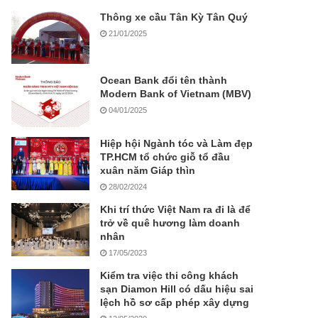
Thông xe cầu Tân Kỳ Tân Quý
21/01/2025
Ocean Bank đổi tên thành
Modern Bank of Vietnam (MBV)
04/01/2025
Hiệp hội Ngành tóc và Làm đẹp
TP.HCM tổ chức giỗ tổ đầu
xuân năm Giáp thìn
28/02/2024
Khi trí thức Việt Nam ra đi là để
trở về quê hương làm doanh
nhân
17/05/2023
Kiểm tra việc thi công khách
sạn Diamon Hill có dấu hiệu sai
lệch hồ sơ cấp phép xây dựng