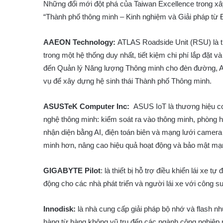
Những đổi mới đột phá của Taiwan Excellence trong xây
“Thành phố thông minh – Kinh nghiệm và Giải pháp từ Đ
AAEON Technology:
ATLAS Roadside Unit (RSU) là th
trong một hệ thống duy nhất, tiết kiệm chi phí lắp đặt 
đến Quản lý Năng lượng Thông minh cho đèn đường, A
vụ để xây dựng hệ sinh thái Thành phố Thông minh.
ASUSTeK Computer Inc:
ASUS IoT là thương hiệu c
nghệ thông minh: kiểm soát ra vào thông minh, phòng 
nhận diện bằng AI, điện toán biên và mạng lưới camer
minh hơn, nâng cao hiệu quả hoạt động và bảo mật m
GIGABYTE Pilot
: là thiết bị hỗ trợ điều khiển lái xe 
động cho các nhà phát triển và người lái xe với công su
Innodisk:
là nhà cung cấp giải pháp bộ nhớ và flash 
hàng từ hàng không vũ trụ đến các ngành công nghiệp