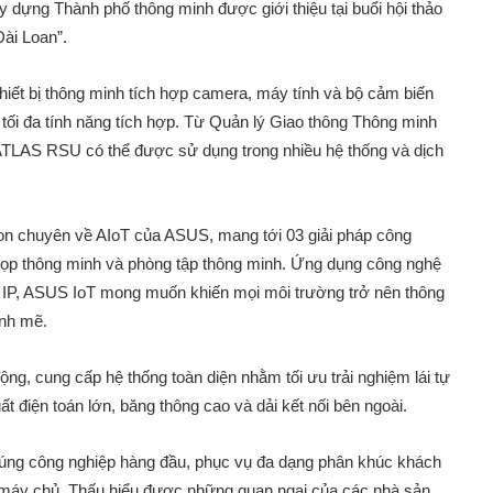
 dựng Thành phố thông minh được giới thiệu tại buổi hội thảo
ài Loan”.
iết bị thông minh tích hợp camera, máy tính và bộ cảm biến
và tối đa tính năng tích hợp. Từ Quản lý Giao thông Thông minh
TLAS RSU có thể được sử dụng trong nhiều hệ thống và dịch
on chuyên về AIoT của ASUS, mang tới 03 giải pháp công
họp thông minh và phòng tập thông minh. Ứng dụng công nghệ
a IP, ASUS IoT mong muốn khiến mọi môi trường trở nên thông
ạnh mẽ.
tự động, cung cấp hệ thống toàn diện nhằm tối ưu trải nghiệm lái tự
ất điện toán lớn, băng thông cao và dải kết nối bên ngoài.
nhúng công nghiệp hàng đầu, phục vụ đa dạng phân khúc khách
 máy chủ. Thấu hiểu được những quan ngại của các nhà sản