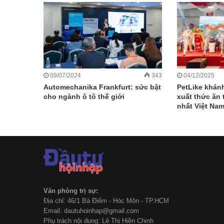
09/07/2024
343
04/12/2025
Automechanika Frankfurt: sức bật
PetLike khán
cho ngành ô tô thế giới
xuất thức ăn 
nhất Việt Na
Văn phòng trị sự:
Địa chỉ: 46/1 Bà Điểm - Hóc Môn - TP.HCM
Email: dautuhoinhap@gmail.com
Phụ trách nội dung: Lê Thị Hiền Chinh