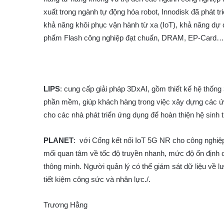
xuất trong ngành tự động hóa robot, Innodisk đã phát tri
khả năng khôi phục vận hành từ xa (IoT), khả năng dự đ
phẩm Flash công nghiệp đạt chuẩn, DRAM, EP-Card…
LIPS
: cung cấp giải pháp 3DxAI, gồm thiết kế hệ thốn
phần mềm, giúp khách hàng trong việc xây dựng các ứn
cho các nhà phát triển ứng dụng để hoàn thiện hệ sinh t
PLANET
: với Cổng kết nối IoT 5G NR cho công nghiệ
mối quan tâm về tốc độ truyền nhanh, mức độ ổn định 
thông minh. Người quản lý có thể giám sát dữ liệu về lư
tiết kiệm công sức và nhân lực./.
Trương Hằng