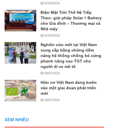
07/08/2026
Điện Mặt Trời Thế Hệ Tiếp
Theo: giải pháp Solar + Battery
cho Gia đình – Thương mại và
Nhà máy
01/08/2026
Nghiên cứu mới tại Việt Nam
cung cấp bằng chứng tiềm
năng hệ thống chống bó cứng
phanh nâng cao TGT cho
người đi xe mô tô
30/07/2026
Hữu cơ Việt Nam đang bước
vào một giai đoạn phát triển
mới
29/07/2026
XEM NHIỀU