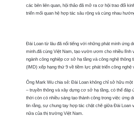
các bên liên quan, hội thảo đã mở ra cơ hội trao đổi k
triển mối quan hệ hợp tác sâu rộng và cùng nhau hướn
Đài Loan từ lâu đã nổi tiếng với những phát minh ứng d
minh.đã cùng Việt Nam, tạo vườn ươm cho nhiều lĩnh 
ngành công nghiệp cơ sở hạ tầng và công nghệ thông t
(IMD) xếp hạng thứ 9 về tiềm lực phát triển công nghệ 
Ông Mark Wu chia sẻ: Đài Loan không chỉ sở hữu một 
– truyền thông và xây dựng cơ sở hạ tầng, có thể đáp
thời còn có nhiều sáng tạo thành công trong việc ứng 
tin rằng, sự chung tay hợp tác chặt chẽ giữa Đài Loan
nữa của thị trường Việt Nam.