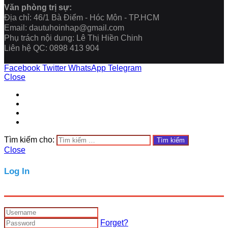
Văn phòng trị sự:
Địa chỉ: 46/1 Bà Điểm - Hóc Môn - TP.HCM
Email: dautuhoinhap@gmail.com
Phụ trách nội dung: Lê Thị Hiền Chinh
Liên hệ QC: 0898 413 904
Facebook
Twitter
WhatsApp
Telegram
Close
Tìm kiếm cho:
Close
Log In
Forget?