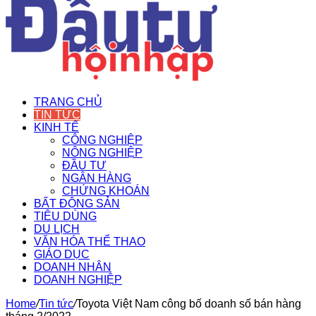
TRANG CHỦ
TIN TỨC
KINH TẾ
CÔNG NGHIỆP
NÔNG NGHIỆP
ĐẦU TƯ
NGÂN HÀNG
CHỨNG KHOÁN
BẤT ĐỘNG SẢN
TIÊU DÙNG
DU LỊCH
VĂN HÓA THỂ THAO
GIÁO DỤC
DOANH NHÂN
DOANH NGHIỆP
Home
/
Tin tức
/
Toyota Việt Nam công bố doanh số bán hàng