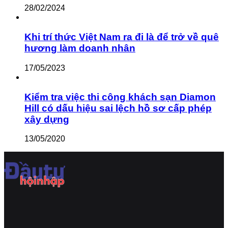
28/02/2024
Khi trí thức Việt Nam ra đi là để trở về quê
hương làm doanh nhân
17/05/2023
Kiểm tra việc thi công khách sạn Diamon
Hill có dấu hiệu sai lệch hồ sơ cấp phép
xây dựng
13/05/2020