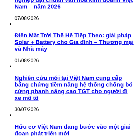
Nam – năm 2026
07/08/2026
Điện Mặt Trời Thế Hệ Tiếp Theo: giải pháp
Solar + Battery cho Gia đình – Thương mại
và Nhà máy
01/08/2026
Nghiên cứu mới tại Việt Nam cung cấp
bằng chứng tiềm năng hệ thống chống bó
cứng phanh nâng cao TGT cho người đi
xe mô tô
30/07/2026
Hữu cơ Việt Nam đang bước vào một giai
đoạn phát triển mới