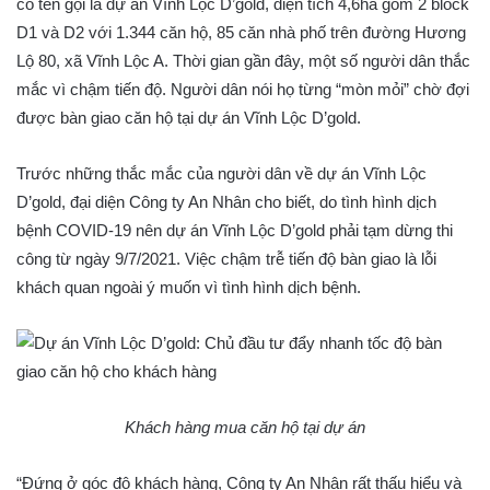
có tên gọi là dự án Vĩnh Lộc D’gold, diện tích 4,6ha gồm 2 block
D1 và D2 với 1.344 căn hộ, 85 căn nhà phố trên đường Hương
Lộ 80, xã Vĩnh Lộc A. Thời gian gần đây, một số người dân thắc
mắc vì chậm tiến độ. Người dân nói họ từng “mòn mỏi” chờ đợi
được bàn giao căn hộ tại dự án Vĩnh Lộc D’gold.
Trước những thắc mắc của người dân về dự án Vĩnh Lộc
D’gold, đại diện Công ty An Nhân cho biết, do tình hình dịch
bệnh COVID-19 nên dự án Vĩnh Lộc D’gold phải tạm dừng thi
công từ ngày 9/7/2021. Việc chậm trễ tiến độ bàn giao là lỗi
khách quan ngoài ý muốn vì tình hình dịch bệnh.
Khách hàng mua căn hộ tại dự án
“Đứng ở góc độ khách hàng, Công ty An Nhân rất thấu hiểu và