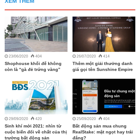
XEM THÊM
23/06/2020
404
26/07/2020
414
Shophouse khối đế không
Thêm một giải thưởng danh
còn là “gà đẻ trứng vàng”
giá gọi tên Sunshine Empire
29/09/2020
420
25/09/2020
404
Sinh khí mới 2021: nhìn từ
Bất động sản mua chung
cuộc biến đổi về chất của thị
RealStake: mật ngọt hay trái
trường bất động sản
đắng?