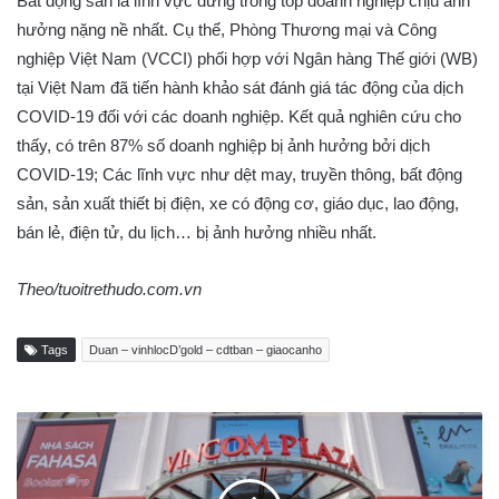
Bất động sản là lĩnh vực đứng trong top doanh nghiệp chịu ảnh
hưởng nặng nề nhất. Cụ thể, Phòng Thương mại và Công
nghiệp Việt Nam (VCCI) phối hợp với Ngân hàng Thế giới (WB)
tại Việt Nam đã tiến hành khảo sát đánh giá tác động của dịch
COVID-19 đối với các doanh nghiệp. Kết quả nghiên cứu cho
thấy, có trên 87% số doanh nghiệp bị ảnh hưởng bởi dịch
COVID-19; Các lĩnh vực như dệt may, truyền thông, bất động
sản, sản xuất thiết bị điện, xe có động cơ, giáo dục, lao động,
bán lẻ, điện tử, du lịch… bị ảnh hưởng nhiều nhất.
Theo/tuoitrethudo.com.vn
Tags
Duan – vinhlocD’gold – cdtban – giaocanho