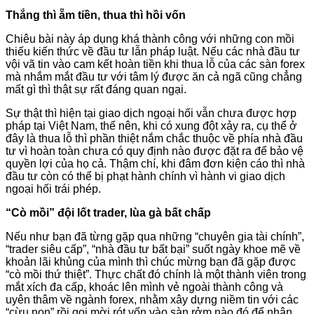
Thắng thì ẵm tiền, thua thì hồi vốn
Chiêu bài này áp dụng khá thành công với những con mồi
thiếu kiến thức về đầu tư lẫn pháp luật. Nếu các nhà đầu tư
vội vã tin vào cam kết hoàn tiền khi thua lỗ của các sàn forex
mà nhắm mắt đầu tư với tâm lý được ăn cả ngã cũng chẳng
mất gì thì thật sự rất đáng quan ngại.
Sự thật thì hiện tại giao dịch ngoại hối vẫn chưa được hợp
pháp tại Việt Nam, thế nên, khi có xung đột xảy ra, cụ thể ở
đây là thua lỗ thì phần thiệt nắm chắc thuộc về phía nhà đầu
tư vì hoàn toàn chưa có quy định nào được đặt ra để bảo vệ
quyền lợi của họ cả. Thậm chí, khi đâm đơn kiện cáo thì nhà
đầu tư còn có thể bị phạt hành chính vì hành vi giao dịch
ngoại hối trái phép.
“Cò mồi” đội lốt trader, lùa gà bất chấp
Nếu như bạn đã từng gặp qua những “chuyên gia tài chính”,
“trader siêu cấp”, “nhà đầu tư bất bại” suốt ngày khoe mẽ về
khoản lãi khủng của mình thì chúc mừng bạn đã gặp được
“cò mồi thứ thiệt”. Thực chất đó chính là một thành viên trong
mắt xích đa cấp, khoác lên mình vẻ ngoài thành công và
uyên thâm về ngành forex, nhằm xây dựng niềm tin với các
“cừu non” rồi gọi mời rót vốn vào sàn rởm nào đó để nhận