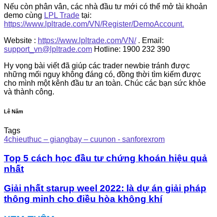
Nếu còn phân vân, các nhà đầu tư mới có thể mở tài khoản
demo cùng
LPL Trade
tại:
https://www.lpltrade.com/VN/Register/DemoAccount.
Website :
https://www.lpltrade.com/VN/
. Email:
support_vn@lpltrade.com
Hotline: 1900 232 390
Hy vọng bài viết đã giúp các trader newbie tránh được
những mối nguy không đáng có, đồng thời tìm kiếm được
cho mình một kênh đầu tư an toàn. Chúc các bạn sức khỏe
và thành công.
Lê Năm
Tags
4chieuthuc – giangbay – cuunon - sanforexrom
Top 5 cách học đầu tư chứng khoán hiệu quả
nhất
Giải nhất starup weel 2022: là dự án giải pháp
thông minh cho điều hòa không khí