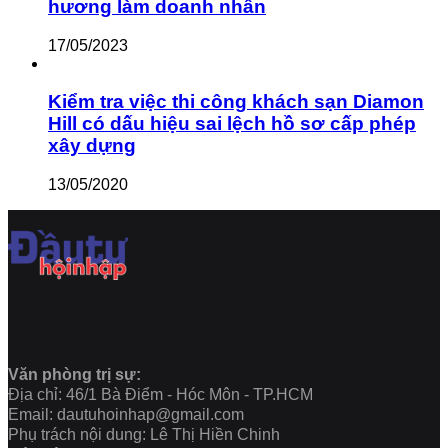
hương làm doanh nhân
17/05/2023
Kiểm tra việc thi công khách sạn Diamon
Hill có dấu hiệu sai lệch hồ sơ cấp phép
xây dựng
13/05/2020
Văn phòng trị sự:
Địa chỉ: 46/1 Bà Điểm - Hóc Môn - TP.HCM
Email: dautuhoinhap@gmail.com
Phụ trách nội dung: Lê Thị Hiền Chinh