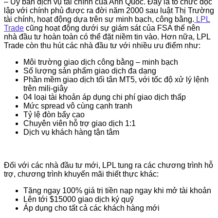
– Ủy ban dịch vụ tài chính của Anh Quốc. Đây là tổ chức độc
lập với chính phủ được ra đời năm 2000 sau luật Thị Trường
tài chính, hoạt động dựa trên sự minh bạch, công bằng.
LPL
Trade
cũng hoạt động dưới sự giám sát của FSA thế nên
nhà đầu tư hoàn toàn có thể đặt niềm tin vào. Hơn nữa, LPL
Trade còn thu hút các nhà đầu tư với nhiều ưu điểm như:
Môi trường giao dịch công bằng – minh bạch
Số lượng sản phẩm giao dịch đa dạng
Phần mềm giao dịch tối tân MT5, với tốc độ xử lý lệnh
trên mili-giây
04 loại tài khoản áp dụng chi phí giao dịch thấp
Mức spread vô cùng cạnh tranh
Tỷ lệ đòn bẩy cao
Chuyên viên hỗ trợ giao dịch 1:1
Dịch vụ khách hàng tận tâm
Đối với các nhà đầu tư mới, LPL tung ra các chương trình hỗ
trợ, chương trình khuyến mãi thiết thực khác:
Tặng ngay 100% giá trị tiền nạp ngay khi mở tài khoản
Lên tới $15000 giao dịch ký quỹ
Áp dụng cho tất cả các khách hàng mới