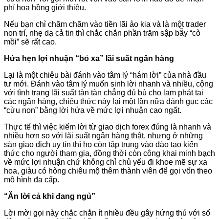
phí hoa hồng giới thiệu.
Nếu bạn chỉ chăm chăm vào tiền lãi ảo kia và là một trader
non trí, nhẹ dạ cả tin thì chắc chắn phần trăm sập bẫy “cò
mồi” sẽ rất cao.
Hứa hẹn lợi nhuận “bỏ xa” lãi suất ngân hàng
Lại là một chiêu bài đánh vào tâm lý “hám lời” của nhà đầu
tư mới. Đánh vào tâm lý muốn sinh lời nhanh và nhiều, cộng
với tình trạng lãi suất tàn tàn chẳng đủ bù cho lạm phát tại
các ngân hàng, chiêu thức này lại một lần nữa đánh gục các
“cừu non” bằng lời hứa về mức lợi nhuận cao ngất.
Thực tế thì việc kiếm lời từ giao dịch forex đúng là nhanh và
nhiều hơn so với lãi suất ngân hàng thật, nhưng ở những
sàn giao dịch uy tín thì họ còn tập trung vào đào tạo kiến
thức cho người tham gia, đồng thời còn công khai minh bạch
về mức lợi nhuận chứ không chỉ chủ yếu đi khoe mẽ sự xa
hoa, giàu có hòng chiêu mộ thêm thành viên để gọi vốn theo
mô hình đa cấp.
“Ăn lời cả khi đang ngủ”
Lời mời gọi này chắc chắn ít nhiều đều gây hứng thú với số