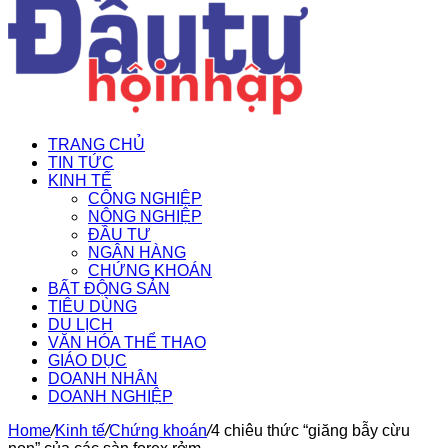
TRANG CHỦ
TIN TỨC
KINH TẾ
CÔNG NGHIỆP
NÔNG NGHIỆP
ĐẦU TƯ
NGÂN HÀNG
CHỨNG KHOÁN
BẤT ĐỘNG SẢN
TIÊU DÙNG
DU LỊCH
VĂN HÓA THỂ THAO
GIÁO DỤC
DOANH NHÂN
DOANH NGHIỆP
Home
/
Kinh tế
/
Chứng khoán
/
4 chiêu thức “giăng bẫy cừu