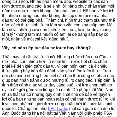
đông cừu non. Nhiều phần mềm, app, website từ các sàn
rởm được quảng cáo là sẽ sinh lời hàng chục phần trăm mỗi
năm mà người chơi không cần phải làm gì. Hô hào về lợi ích
thì nhiều nhưng hầu như không đề cập đến rủi ro mà nhà
đầu tư có thể gặp phải. Thậm chí, hình thức tham gia như thế
nào, cách thức sinh lời ra làm sao vẫn còn khá mập mờ. Một
lần nữa, những cừu non thiếu kiến thức, lười tư duy, mang
tâm lý “không làm mà muốn có ăn” lại dễ dàng sập bẫy cò
mồi, nhận về một cái kết “đãng hậu”.
Vậy, có nên tiếp tục đầu tư forex hay không?
Thật may thì câu trả lời là
có
. Nhưng chắc chắn nhà đầu tư
mới phải cần nhiều hơn là niềm tin. Trước hết chắc chắn
phải kể đến kiến thức đầu tư, vì bạn nhìn xem, cả 4 chiêu
thức giăng bẫy trên đều đánh vào yếu điểm kiến thức. Trau
dồi cho mình những hiểu biết căn bản thôi cũng sẽ phần nào
giúp bạn nhận tránh được những rủi ro đáng tiếc. Tiếp đến là
tinh thần cảnh giác và tư duy sáng suốt khi lựa chọn một nơi
uy tín để gửi gắm vốn liếng của mình. Dù pháp luật Việt Nam
chưa thật sự có những quy định chặt chẽ để bảo vệ quyền
lợi của bạn nhưng bạn hoàn toàn có thể tránh được rủi ro khi
lựa chọn nhà môi giới được công nhận bởi tổ chức tài chính
quốc tế. Chẳng hạn như
LPL Trade
, một sàn giao dịch đến từ
Anh Quốc đang khá nổi bật tại Việt Nam với giấy phép FSA