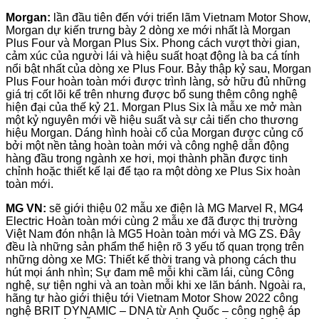
Morgan:
lần đầu tiên đến với triển lãm Vietnam Motor Show,
Morgan dự kiến trưng bày 2 dòng xe mới nhất là Morgan
Plus Four và Morgan Plus Six. Phong cách vượt thời gian,
cảm xúc của người lái và hiệu suất hoạt động là ba cá tính
nổi bật nhất của dòng xe Plus Four. Bảy thập kỷ sau, Morgan
Plus Four hoàn toàn mới được trình làng, sở hữu đủ những
giá trị cốt lõi kể trên nhưng được bổ sung thêm công nghệ
hiện đại của thế kỷ 21. Morgan Plus Six là mẫu xe mở màn
một kỷ nguyên mới về hiệu suất và sự cải tiến cho thương
hiệu Morgan. Dáng hình hoài cổ của Morgan được củng cố
bởi một nền tảng hoàn toàn mới và công nghệ dẫn động
hàng đầu trong ngành xe hơi, mọi thành phần được tinh
chỉnh hoặc thiết kế lại để tạo ra một dòng xe Plus Six hoàn
toàn mới.
MG VN:
sẽ giới thiệu 02 mẫu xe điện là MG Marvel R, MG4
Electric Hoàn toàn mới cùng 2 mẫu xe đã được thị trường
Việt Nam đón nhận là MG5 Hoàn toàn mới và MG ZS. Đây
đều là những sản phẩm thể hiện rõ 3 yếu tố quan trọng trên
những dòng xe MG: Thiết kế thời trang và phong cách thu
hút mọi ánh nhìn; Sự đam mê mỗi khi cầm lái, cùng Công
nghệ, sự tiện nghi và an toàn mỗi khi xe lăn bánh. Ngoài ra,
hãng tự hào giới thiệu tới Vietnam Motor Show 2022 công
nghệ BRIT DYNAMIC – DNA từ Anh Quốc – công nghệ áp