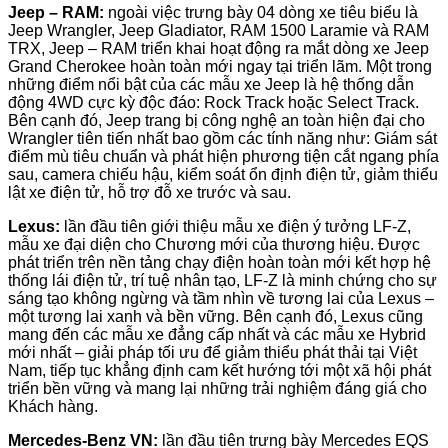
Jeep – RAM:
ngoài việc trưng bày 04 dòng xe tiêu biểu là
Jeep Wrangler, Jeep Gladiator, RAM 1500 Laramie và RAM
TRX, Jeep – RAM triển khai hoạt động ra mắt dòng xe Jeep
Grand Cherokee hoàn toàn mới ngay tại triển lãm. Một trong
những điểm nổi bật của các mẫu xe Jeep là hệ thống dẫn
động 4WD cực kỳ độc đáo: Rock Track hoặc Select Track.
Bên cạnh đó, Jeep trang bị công nghệ an toàn hiện đại cho
Wrangler tiên tiến nhất bao gồm các tính năng như: Giám sát
điểm mù tiêu chuẩn và phát hiện phương tiện cắt ngang phía
sau, camera chiếu hậu, kiểm soát ổn định điện tử, giảm thiểu
lật xe điện tử, hỗ trợ đỗ xe trước và sau.
Lexus:
lần đầu tiên giới thiệu mẫu xe điện ý tưởng LF-Z,
mẫu xe đại diện cho Chương mới của thương hiệu. Được
phát triển trên nền tảng chạy điện hoàn toàn mới kết hợp hệ
thống lái điện tử, trí tuệ nhân tạo, LF-Z là minh chứng cho sự
sáng tạo không ngừng và tầm nhìn về tương lai của Lexus –
một tương lai xanh và bền vững. Bên cạnh đó, Lexus cũng
mang đến các mẫu xe đẳng cấp nhất và các mẫu xe Hybrid
mới nhất – giải pháp tối ưu để giảm thiểu phát thải tại Việt
Nam, tiếp tục khẳng định cam kết hướng tới một xã hội phát
triển bền vững và mang lại những trải nghiệm đáng giá cho
Khách hàng.
Mercedes-Benz VN:
lần đầu tiên trưng bày Mercedes EQS