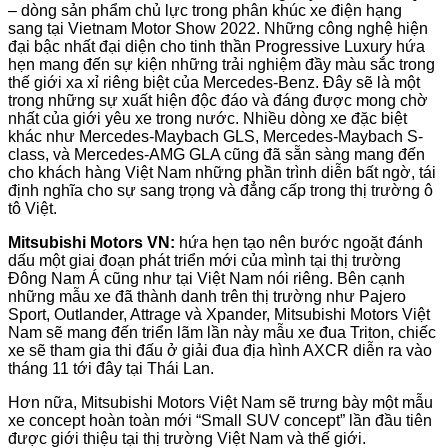
– dòng sản phẩm chủ lực trong phân khúc xe điện hạng
sang tại Vietnam Motor Show 2022. Những công nghệ hiện
đại bậc nhất đại diện cho tinh thần Progressive Luxury hứa
hẹn mang đến sự kiện những trải nghiệm đầy màu sắc trong
thế giới xa xỉ riêng biệt của Mercedes-Benz. Đây sẽ là một
trong những sự xuất hiện độc đáo và đáng được mong chờ
nhất của giới yêu xe trong nước. Nhiều dòng xe đặc biệt
khác như Mercedes-Maybach GLS, Mercedes-Maybach S-
class, và Mercedes-AMG GLA cũng đã sẵn sàng mang đến
cho khách hàng Việt Nam những phần trình diễn bất ngờ, tái
định nghĩa cho sự sang trọng và đẳng cấp trong thị trường ô
tô Việt.
Mitsubishi Motors VN:
hứa hẹn tạo nên bước ngoặt đánh
dấu một giai đoạn phát triển mới của mình tại thị trường
Đông Nam Á cũng như tại Việt Nam nói riêng. Bên cạnh
những mẫu xe đã thành danh trên thị trường như Pajero
Sport, Outlander, Attrage và Xpander, Mitsubishi Motors Việt
Nam sẽ mang đến triển lãm lần này mẫu xe đua Triton, chiếc
xe sẽ tham gia thi đấu ở giải đua địa hình AXCR diễn ra vào
tháng 11 tới đây tại Thái Lan.
Hơn nữa, Mitsubishi Motors Việt Nam sẽ trưng bày một mẫu
xe concept hoàn toàn mới “Small SUV concept” lần đầu tiên
được giới thiệu tại thị trường Việt Nam và thế giới.