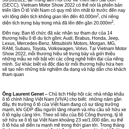
(SECC). Vietnam Motor Show 2022 có thể nói là phiên bản
triển lãm Ô tô Việt Nam có quy mô lớn nhất từ trước đến nay
2
với tổng diện tích không gian lên đến 40.000m
, chỉ riêng
2
diện tích trưng bày trong nhà đã lên đến gần 20.000m
.
Đến nay, Ban tổ chức đã xác nhận sự tham dự của 14
thương hiệu ô tô du lịch gồm: Audi, Brabus, Honda, Jeep,
Lexus, Mercedes-Benz, Mitsubishi Motors, Morgan, MG,
RAM, Subaru, Toyota, Volkswagen, Volvo. Tại Vietnam Motor
Show 2022, mỗi thương hiệu sẽ trưng bày và giới thiệu
những mẫu xe nổi bật với các công nghệ hiện đại của riêng
mình. Sự khác biệt và độc đáo từ mỗi thương hiệu hứa hẹn
sẽ tạo nên những trải nghiệm đa dạng và hấp dẫn cho khách
tham quan
Ông Laurent Genet –
Chủ tịch Hiệp hội các nhà nhập khẩu
ô tô chính hãng Việt Nam (VIVA) cho biết: những năm gần
đây, thị trường ô tô của Việt Nam đang có sự tăng trưởng
mạnh, khi GDP đầu người tăng nhanh và nhu cầu sở hữu xe
ô tô ngày càng lớn. Theo số liệu của Bộ Công thương, tỷ lệ
sở hữu xe ô tô tại Việt Nam khoảng 23 xe/1.000 dân, xu thế
ô tô hóa sẽ diễn ra mạnh mẽ trong thời gian tới. Trong tháng