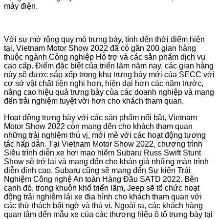
máy điện.
Với sự mở rộng quy mô trưng bày, tính đến thời điểm hiện
tại, Vietnam Motor Show 2022 đã có gần 200 gian hàng
thuộc ngành Công nghiệp Hỗ trợ và các sản phẩm dịch vụ
cao cấp. Điểm đặc biệt của triển lãm năm nay, các gian hàng
này sẽ được sắp xếp trong khu trưng bày mới của SECC với
cơ sở vật chất tiện nghi hơn, hiện đại hơn các năm trước,
nâng cao hiệu quả trưng bày của các doanh nghiệp và mang
đến trải nghiệm tuyệt vời hơn cho khách tham quan.
Hoạt động trưng bày với các sản phẩm nổi bật, Vietnam
Motor Show 2022 còn mang đến cho khách tham quan
những trải nghiệm thú vị, mới mẻ với các hoạt động tương
tác hấp dẫn. Tại Vietnam Motor Show 2022, chương trình
Siêu trình diễn xe hơi mạo hiểm Subaru Russ Swift Stunt
Show sẽ trở lại và mang đến cho khán giả những màn trình
diễn đỉnh cao. Subaru cũng sẽ mang đến Sự kiện Trải
Nghiệm Công nghệ An toàn Hàng Đầu SATD 2022. Bên
cạnh đó, trong khuôn khổ triển lãm, Jeep sẽ tổ chức hoạt
động trải nghiệm lái xe địa hình cho khách tham quan với
các thử thách bất ngờ và thú vị. Ngoài ra, các khách hàng
quan tâm đến mẫu xe của các thương hiệu ô tô trưng bày tại