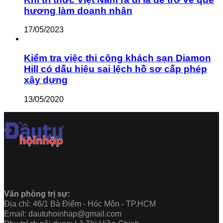
hương làm doanh nhân
17/05/2023
Kiểm tra việc thi công khách sạn Diamon
Hill có dấu hiệu sai lệch hồ sơ cấp phép
xây dựng
13/05/2020
Văn phòng trị sự:
Địa chỉ: 46/1 Bà Điểm - Hóc Môn - TP.HCM
Email: dautuhoinhap@gmail.com