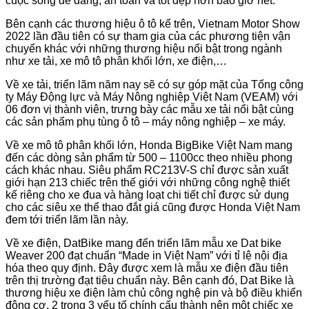
cuộc sống dễ dàng, an toàn và tốt đẹp hơn bao giờ hết.
Bên cạnh các thương hiệu ô tô kể trên, Vietnam Motor Show
2022 lần đầu tiên có sự tham gia của các phương tiện vận
chuyển khác với những thương hiệu nổi bật trong ngành
như xe tải, xe mô tô phân khối lớn, xe điện,…
Về xe tải, triển lãm năm nay sẽ có sự góp mặt của Tổng công
ty Máy Động lực và Máy Nông nghiệp Việt Nam (VEAM) với
06 đơn vị thành viên, trưng bày các mẫu xe tải nổi bật cùng
các sản phẩm phụ tùng ô tô – máy nông nghiệp – xe máy.
Về xe mô tô phân khối lớn, Honda BigBike Việt Nam mang
đến các dòng sản phẩm từ 500 – 1100cc theo nhiều phong
cách khác nhau. Siêu phẩm RC213V-S chỉ được sản xuất
giới hạn 213 chiếc trên thế giới với những công nghệ thiết
kế riêng cho xe đua và hàng loạt chi tiết chỉ được sử dụng
cho các siêu xe thể thao đắt giá cũng được Honda Việt Nam
đem tới triển lãm lần này.
Về xe điện, DatBike mang đến triển lãm mẫu xe Dat bike
Weaver 200 đạt chuẩn “Made in Việt Nam” với tỉ lệ nội địa
hóa theo quy định. Đây được xem là mẫu xe điện đầu tiên
trên thị trường đạt tiêu chuẩn này. Bên cạnh đó, Dat Bike là
thương hiệu xe điện làm chủ công nghệ pin và bộ điều khiển
động cơ, 2 trong 3 yếu tố chính cấu thành nên một chiếc xe