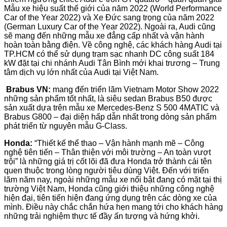
Mẫu xe hiệu suất thế giới của năm 2022 (World Performance
Car of the Year 2022) và Xe Đức sang trọng của năm 2022
(German Luxury Car of the Year 2022). Ngoài ra, Audi cũng
sẽ mang đến những mẫu xe đẳng cấp nhất và vận hành
hoàn toàn bằng điện. Về công nghệ, các khách hàng Audi tại
TP.HCM có thể sử dụng trạm sạc nhanh DC công suất 184
kW đặt tại chi nhánh Audi Tân Bình mới khai trương – Trung
tâm dịch vụ lớn nhất của Audi tại Việt Nam.
Brabus VN:
mang đến triển lãm Vietnam Motor Show 2022
những sản phẩm tốt nhất, là siêu sedan Brabus B50 được
sản xuất dựa trên mẫu xe Mercedes-Benz S 500 4MATIC và
Brabus G800 – đại diện hấp dẫn nhất trong dòng sản phẩm
phát triển từ nguyên mẫu G-Class.
Honda:
“Thiết kế thể thao – Vận hành mạnh mẽ – Công
nghệ tiên tiến – Thân thiện với môi trường – An toàn vượt
trội” là những giá trị cốt lõi đã đưa Honda trở thành cái tên
quen thuộc trong lòng người tiêu dùng Việt. Đến với triển
lãm năm nay, ngoài những mẫu xe nổi bật đang có mặt tại thị
trường Việt Nam, Honda cũng giới thiệu những công nghệ
hiện đại, tiên tiến hiện đang ứng dụng trên các dòng xe của
mình. Điều này chắc chắn hứa hẹn mang tới cho khách hàng
những trải nghiệm thực tế đầy ấn tượng và hứng khởi.