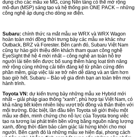
dụng cho các mẫu xe MG, cùng Nền tảng có thể mở rộng
mô-đun (MSP) sáng tạo và hệ thống pin ONE PACK – những
công nghệ áp dụng cho dòng xe điện.
Subaru:
chính thức ra mắt mẫu xe WRX và WRX Wagon
hoàn toàn mới đồng thời trưng bày các mẫu xe khác như
Outback, BRZ và Forester. Bên cạnh đó, Subaru Việt Nam
cũng tự hào giới thiệu đến khách tham quan công nghệ
EyeSight thế hệ 4 mới nhất – công nghệ an toàn hỗ trợ
người lái tiên tiến được bổ sung thêm hàng loạt tính năng
mở rộng cùng những cải tiến đáng kể từ phần cứng đến
phần mềm, giúp việc lái xe trở nên dễ dàng và an tâm hơn
bao giờ hết. Subaru – Bảo vệ gia đình bạn an toàn trên mọi
hành trình.
Toyota VN:
dự kiến trưng bày những mẫu xe Hybrid mới
nhất – giải pháp giao thông “xanh”, phù hợp tại Việt Nam, có
khả năng tiết kiệm nhiên liệu vượt trội đồng và thân thiện với
môi trường. Đặc biệt, lần đầu tiên Toyota sẽ giới thiệu một
mẫu xe điện, minh chứng cho nỗ lực của Toyota trong việc
tạo ra tương lai phát triển bền vững bằng nguồn năng lượng
xanh, đồng thời đảm bảo cảm giác lái hứng khởi cho mọi
người. Bên cạnh đó là những mẫu xe hiện đại, phong cách