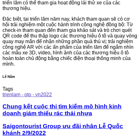
triển lãm có thể tham gia hoạt động lái thử xe của các
thương hiệu.
Đặc biệt, tại triển lãm năm nay, khách tham quan sẽ có cơ
hội trải nghiệm một cuộc hành trình công nghệ đồng bộ: Từ
check-in tham quan đến tham gia khảo sát và trò chơi quét
QR code để thu thập logo các thương hiệu ô tô và quay vòng
quay may mắn để nhận những phần quà thú vị; trải nghiệm
công nghệ AR với các ấn phẩm của triển lãm để ngắm nhìn
các mẫu xe 3D, video, hình ảnh của các thương hiệu ô tô
hoàn toàn chủ động bằng chiếc điện thoại thông minh của
mình.
Lê Năm
Tags
trienlam - oto - vn2022
Chung kết cuộc thi tìm kiếm mô hình kinh
doanh giảm thiểu rác thải nhựa
Saigontourist Group ưu đãi nhân Lễ Quốc
khánh 2/9/2022