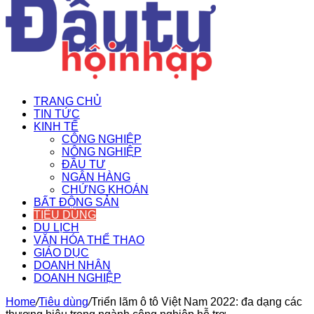
TRANG CHỦ
TIN TỨC
KINH TẾ
CÔNG NGHIỆP
NÔNG NGHIỆP
ĐẦU TƯ
NGÂN HÀNG
CHỨNG KHOÁN
BẤT ĐỘNG SẢN
TIÊU DÙNG
DU LỊCH
VĂN HÓA THỂ THAO
GIÁO DỤC
DOANH NHÂN
DOANH NGHIỆP
Home
/
Tiêu dùng
/
Triển lãm ô tô Việt Nam 2022: đa dạng các