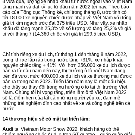
8 vừa qua, lượng xe nhập khẩu từ nước ngoài vào Việt Nam
tăng mạnh và đạt kỷ lục từ đầu năm 2022 tới nay. Theo báo
cáo của Tổng cục Thống kê, chỉ trong tháng 8, ước tính có
tới 18.000 xe nguyên chiếc được nhập về Việt Nam với tổng
giá trị kim ngạch ước đạt 375 triệu USD. Như vậy, xe nhập
khẩu đã tăng mạnh 25,3% về số lượng và tăng 25,2% về giá
trị với tháng 7 (14.360 chiếc với giá trị 299,5 triệu USD).
Chỉ tính riêng xe du lịch, từ tháng 1 đến tháng 8 năm 2022,
trong khi xe lắp ráp trong nước tăng +31%, xe nhập khẩu
nguyên chiếc tăng + 41%. Với hơn 256.000 xe du lịch được
bán ra từ đầu năm đến nay, thị trường ô tô Việt Nam đang
trên đà vượt mức 400.000 xe du lịch và xe thương mại được
bán ra trong năm 2022. Triển lãm năm nay là một dấu hiệu
cho thấy sự thay đổi trong xu hướng ô tô tại thị trường Việt
Nam. Chúng tôi hi vọng rằng, triển lãm ô tô Việt Nam 2022
sẽ là điểm hẹn của tất cả những người yêu xe, đam mê
những trải nghiệm đỉnh cao nhất về xe và công nghệ trên cả
nước.
14 thương hiệu sẽ có mặt tại triển lãm:
Audi
tại Vietnam Motor Show 2022, khách hàng có thể
chiêm ngưỡng chiếc Audi e-tron GT quattro – quán quân giải