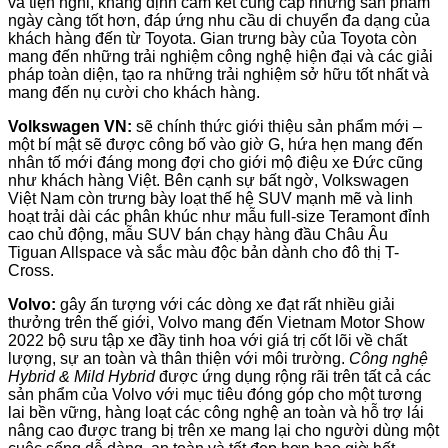
và tiện nghi, khẳng định cam kết cung cấp những sản phẩm
ngày càng tốt hơn, đáp ứng nhu cầu di chuyển đa dạng của
khách hàng đến từ Toyota. Gian trưng bày của Toyota còn
mang đến những trải nghiệm công nghệ hiện đại và các giải
pháp toàn diện, tạo ra những trải nghiệm sở hữu tốt nhất và
mang đến nụ cười cho khách hàng.
Volkswagen VN:
sẽ chính thức giới thiệu sản phẩm mới –
một bí mật sẽ được công bố vào giờ G, hứa hẹn mang đến
nhân tố mới đáng mong đợi cho giới mộ điệu xe Đức cũng
như khách hàng Việt. Bên cạnh sự bất ngờ, Volkswagen
Việt Nam còn trưng bày loạt thế hệ SUV mạnh mẽ và linh
hoạt trải dài các phân khúc như mẫu full-size Teramont đỉnh
cao chủ động, mẫu SUV bán chạy hàng đầu Châu Âu
Tiguan Allspace và sắc màu độc bản dành cho đô thị T-
Cross.
Volvo:
gây ấn tượng với các dòng xe đạt rất nhiều giải
thưởng trên thế giới, Volvo mang đến Vietnam Motor Show
2022 bộ sưu tập xe đầy tinh hoa với giá trị cốt lõi về chất
lượng, sự an toàn và thân thiện với môi trường.
Công nghệ
Hybrid & Mild Hybrid
được ứng dụng rộng rãi trên tất cả các
sản phẩm của Volvo với mục tiêu đóng góp cho một tương
lai bền vững, hàng loạt các công nghệ an toàn và hỗ trợ lái
nâng cao được trang bị trên xe mang lại cho người dùng một