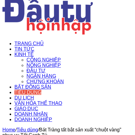
TRANG CHỦ
TIN TỨC
KINH TẾ
CÔNG NGHIỆP
NÔNG NGHIỆP
ĐẦU TƯ
NGÂN HÀNG
CHỨNG KHOÁN
BẤT ĐỘNG SẢN
TIÊU DÙNG
DU LỊCH
VĂN HÓA THỂ THAO
GIÁO DỤC
DOANH NHÂN
DOANH NGHIỆP
Home
/
Tiêu dùng
/
Bát Tràng tất bật sản xuất “chuột vàng”