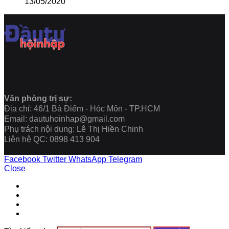
13/05/2020
Văn phòng trị sự:
Địa chỉ: 46/1 Bà Điểm - Hóc Môn - TP.HCM
Email: dautuhoinhap@gmail.com
Phụ trách nội dung: Lê Thị Hiền Chinh
Liên hệ QC: 0898 413 904
Facebook
Twitter
WhatsApp
Telegram
Close