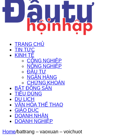
TRANG CHỦ
TIN TỨC
KINH TẾ
CÔNG NGHIỆP
NÔNG NGHIỆP
ĐẦU TƯ
NGÂN HÀNG
CHỨNG KHOÁN
BẤT ĐỘNG SẢN
TIÊU DÙNG
DU LỊCH
VĂN HÓA THỂ THAO
GIÁO DỤC
DOANH NHÂN
DOANH NGHIỆP
Home
/
battrang – vaoxuan – voichuot