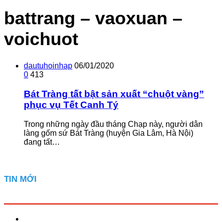
battrang – vaoxuan –
voichuot
dautuhoinhap
06/01/2020
0
413
Bát Tràng tất bật sản xuất “chuột vàng”
phục vụ Tết Canh Tý
Trong những ngày đầu tháng Chạp này, người dân
làng gốm sứ Bát Tràng (huyện Gia Lâm, Hà Nội)
đang tất…
TIN MỚI