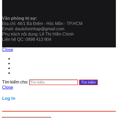
Văn phòng trị sự:
Địa chỉ: 46/1 Bà Điểm - Hóc Môn - TP.HCM
Email: dautuhoinhap@gmail.com
Phụ trách nội dung: Lê Thị Hiền Chinh
Liên hệ QC: 0898 413 904
Close
Tìm kiếm cho:
Close
Log In