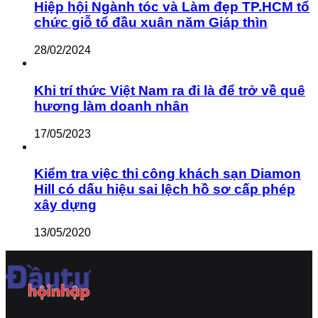
Hiệp hội Ngành tóc và Làm đẹp TP.HCM tổ
chức giỗ tổ đầu xuân năm Giáp thìn
28/02/2024
Khi trí thức Việt Nam ra đi là để trở về quê
hương làm doanh nhân
17/05/2023
Kiểm tra việc thi công khách sạn Diamon
Hill có dấu hiệu sai lệch hồ sơ cấp phép
xây dựng
13/05/2020