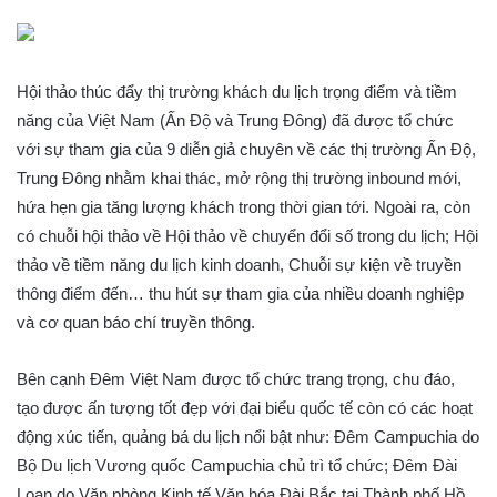
Hội thảo thúc đẩy thị trường khách du lịch trọng điểm và tiềm
năng của Việt Nam (Ấn Độ và Trung Đông) đã được tổ chức
với sự tham gia của 9 diễn giả chuyên về các thị trường Ấn Độ,
Trung Đông nhằm khai thác, mở rộng thị trường inbound mới,
hứa hẹn gia tăng lượng khách trong thời gian tới. Ngoài ra, còn
có chuỗi hội thảo về Hội thảo về chuyển đổi số trong du lịch; Hội
thảo về tiềm năng du lịch kinh doanh, Chuỗi sự kiện về truyền
thông điểm đến… thu hút sự tham gia của nhiều doanh nghiệp
và cơ quan báo chí truyền thông.
Bên cạnh Đêm Việt Nam được tổ chức trang trọng, chu đáo,
tạo được ấn tượng tốt đẹp với đại biểu quốc tế còn có các hoạt
động xúc tiến, quảng bá du lịch nổi bật như: Đêm Campuchia do
Bộ Du lịch Vương quốc Campuchia chủ trì tổ chức; Đêm Đài
Loan do Văn phòng Kinh tế Văn hóa Đài Bắc tại Thành phố Hồ