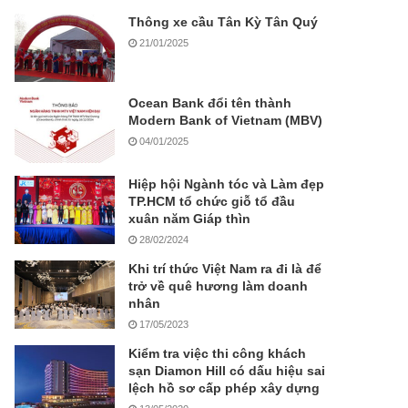
Thông xe cầu Tân Kỳ Tân Quý
21/01/2025
Ocean Bank đổi tên thành
Modern Bank of Vietnam (MBV)
04/01/2025
Hiệp hội Ngành tóc và Làm đẹp
TP.HCM tổ chức giỗ tổ đầu
xuân năm Giáp thìn
28/02/2024
Khi trí thức Việt Nam ra đi là để
trở về quê hương làm doanh
nhân
17/05/2023
Kiểm tra việc thi công khách
sạn Diamon Hill có dấu hiệu sai
lệch hồ sơ cấp phép xây dựng