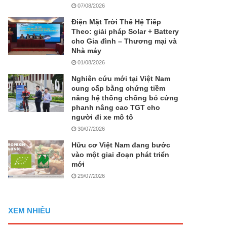
07/08/2026
Điện Mặt Trời Thế Hệ Tiếp
Theo: giải pháp Solar + Battery
cho Gia đình – Thương mại và
Nhà máy
01/08/2026
Nghiên cứu mới tại Việt Nam
cung cấp bằng chứng tiềm
năng hệ thống chống bó cứng
phanh nâng cao TGT cho
người đi xe mô tô
30/07/2026
Hữu cơ Việt Nam đang bước
vào một giai đoạn phát triển
mới
29/07/2026
XEM NHIỀU