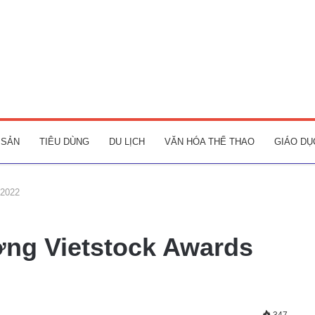
 SẢN
TIÊU DÙNG
DU LỊCH
VĂN HÓA THỂ THAO
GIÁO DỤ
 2022
ởng Vietstock Awards