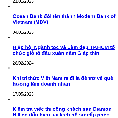
21/01/2025
Ocean Bank đổi tên thành Modern Bank of
Vietnam (MBV)
04/01/2025
Hiệp hội Ngành tóc và Làm đẹp TP.HCM tổ
chức giỗ tổ đầu xuân năm Giáp thìn
28/02/2024
Khi trí thức Việt Nam ra đi là để trở về quê
hương làm doanh nhân
17/05/2023
Kiểm tra việc thi công khách sạn Diamon
Hill có dấu hiệu sai lệch hồ sơ cấp phép