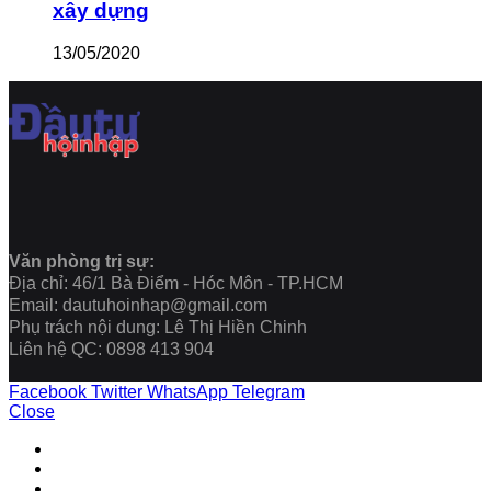
xây dựng
13/05/2020
Văn phòng trị sự:
Địa chỉ: 46/1 Bà Điểm - Hóc Môn - TP.HCM
Email: dautuhoinhap@gmail.com
Phụ trách nội dung: Lê Thị Hiền Chinh
Liên hệ QC: 0898 413 904
Facebook
Twitter
WhatsApp
Telegram
Close