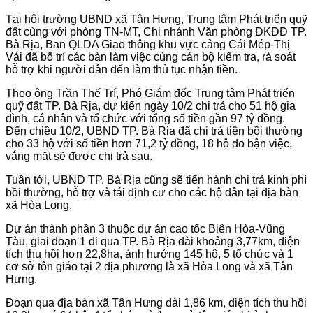
Tại hội trường UBND xã Tân Hưng, Trung tâm Phát triển quỹ
đất cùng với phòng TN-MT, Chi nhánh Văn phòng ĐKĐĐ TP.
Bà Rịa, Ban QLDA Giao thông khu vực cảng Cái Mép-Thị
Vải đã bố trí các bàn làm việc cùng cán bộ kiểm tra, rà soát
hỗ trợ khi người dân đến làm thủ tục nhận tiền.
Theo ông Trần Thế Trí, Phó Giám đốc Trung tâm Phát triển
quỹ đất TP. Bà Rịa, dự kiến ngày 10/2 chi trả cho 51 hộ gia
đình, cá nhân và tổ chức với tổng số tiền gần 97 tỷ đồng.
Đến chiều 10/2, UBND TP. Bà Rịa đã chi trả tiền bồi thường
cho 33 hộ với số tiền hơn 71,2 tỷ đồng, 18 hộ do bận việc,
vắng mặt sẽ được chi trả sau.
Tuần tới, UBND TP. Bà Rịa cũng sẽ tiến hành chi trả kinh phí
bồi thường, hỗ trợ và tái định cư cho các hộ dân tại địa bàn
xã Hòa Long.
Dự án thành phần 3 thuộc dự án cao tốc Biên Hòa-Vũng
Tàu, giai đoạn 1 đi qua TP. Bà Rịa dài khoảng 3,77km, diện
tích thu hồi hơn 22,8ha, ảnh hưởng 145 hộ, 5 tổ chức và 1
cơ sở tôn giáo tại 2 địa phương là xã Hòa Long và xã Tân
Hưng.
Đoạn qua địa bàn xã Tân Hưng dài 1,86 km, diện tích thu hồi