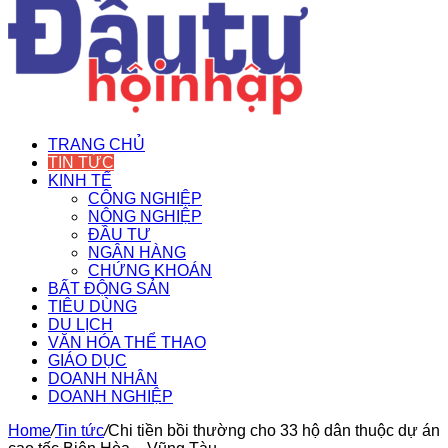
TRANG CHỦ
TIN TỨC
KINH TẾ
CÔNG NGHIỆP
NÔNG NGHIỆP
ĐẦU TƯ
NGÂN HÀNG
CHỨNG KHOÁN
BẤT ĐỘNG SẢN
TIÊU DÙNG
DU LỊCH
VĂN HÓA THỂ THAO
GIÁO DỤC
DOANH NHÂN
DOANH NGHIỆP
Home
/
Tin tức
/
Chi tiền bồi thường cho 33 hộ dân thuộc dự án