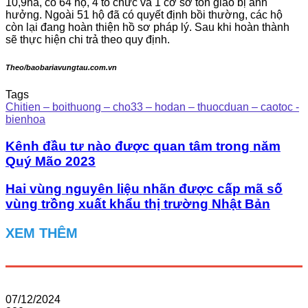
10,9ha, có 64 hộ, 4 tổ chức và 1 cơ sở tôn giáo bị ảnh
hưởng. Ngoài 51 hộ đã có quyết định bồi thường, các hộ
còn lại đang hoàn thiện hồ sơ pháp lý. Sau khi hoàn thành
sẽ thực hiện chi trả theo quy định.
Theo/baobariavungtau.com.vn
Tags
Chitien – boithuong – cho33 – hodan – thuocduan – caotoc -
bienhoa
Kênh đầu tư nào được quan tâm trong năm
Quý Mão 2023
Hai vùng nguyên liệu nhãn được cấp mã số
vùng trồng xuất khẩu thị trường Nhật Bản
XEM THÊM
07/12/2024